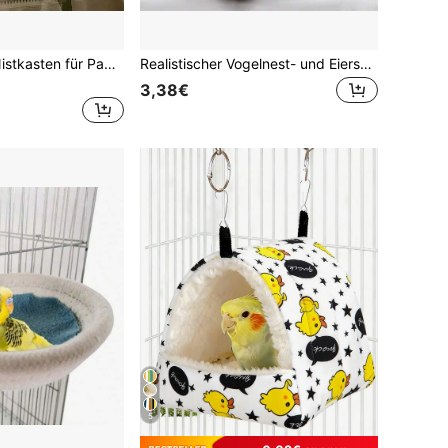
Korallen-Fleece Nistkasten für Papageien, bunter hängender Stil Vogelkäfig Hängematte, warmes Zubehör für Vogelkäfige im Winter, tragbares Plüsch Vogelnest, bequeme Schlafmatte für kleine Papageien
Realistischer Vogelnest- und Eierset, Vogelnest, kleines Vogelnest, Ostereier, Osterartikel, weiche Dekorationsaccessoires, Wachtelei, Vogeleier, farbige Schaumstoffeier, DIY Kranz Dekoration gefleckte Taubeneier, realistische Taubeneier, handgewebtes Vogelnest für Gartendekoration, Miniatur Landschaftsdekoration Vogelnest, Außenbereich Gartendekoration Vogelhaus
3,38€
5