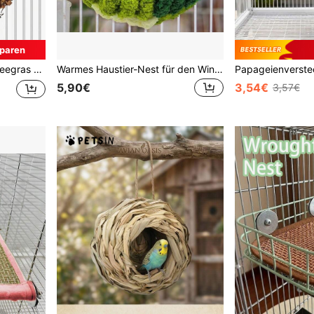
paren
g oder Innenbereich, warmes Vogelnest
Warmes Haustier-Nest für den Winter, geeignet für Vogelkäfige mit Aufhängedesign, verwendbar für Papageien, Hamster und Igel, praktisches Haustier-Geschenk
5,90€
3,54€
3,57€