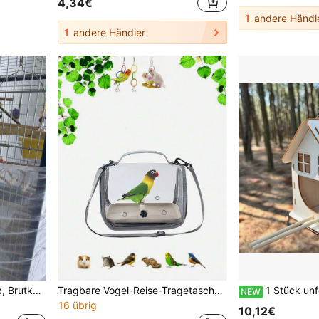
4,34€
1
andere Händl
1
andere Händler
1 Holz Papageienzuchtbox, Brutkasten, vertikales Vogelnest, isolierter Nistkasten, Vogelzuchtkäfig, geeignet für Koko und Paarvögel, Volierenzubehör, Haustierzubehör, transparentes Beobachtungsfenster, geeignet für verschiedene Vögel und Paarvögel, Haustierzubehör, Papageienzuchtkäfig, Outdoor-Gartendekoration, speziell für Vogelzubehör entwickelt.
Tragbare Vogel-Reise-Tragetasche, geeignet für Papageien und Vögel, kleine Reptilien, bequeme Haustier-Tragetasche, geeignet für Reisen, Outdoor-Aktivitäten und Tierarztbesuche, Vogelzubehör, Vogelkäfig, Gartenpflanzgefäß
1 Stück unfertiges hängendes Vogelhaus - natürliche Holzfarbe - Garten Außenbereich - Garten Villa Hinterh
NEW
16 übrig
10,12€