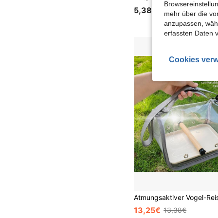
Browsereinstellun
5,38€
mehr über die vo
anzupassen, wähle
erfassten Daten 
Cookies verw
13,25€
13,38€