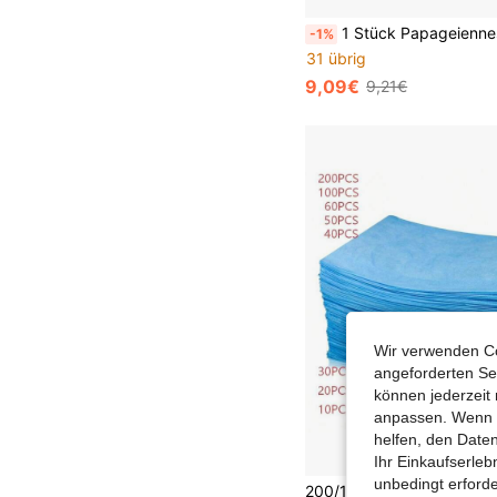
1 Stück Papageiennest, Waldstil hängende Hängematte Bett, Plüschnest, Kleinvogel Zub
-1%
31 übrig
9,09€
9,21€
Wir verwenden Co
angeforderten Ser
können jederzeit 
anpassen. Wenn Si
helfen, den Date
Ihr Einkaufserle
unbedingt erford