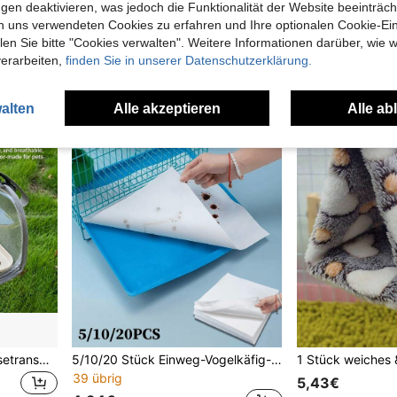
gen deaktivieren, was jedoch die Funktionalität der Website beeinträc
8 übrig
8,69€
n uns verwendeten Cookies zu erfahren und Ihre optionalen Cookie-Ei
4,58€
n Sie bitte "Cookies verwalten". Weitere Informationen darüber, wie w
verarbeiten,
finden Sie in unserer Datenschutzerklärung.
alten
Alle akzeptieren
Alle ab
Atmungsaktiver Vogel-Reisetransport, transparente Papageientasche, tragbarer Vogelkäfig-Rucksack mit großer Kapazität zum Tragen
5/10/20 Stück Einweg-Vogelkäfig-Unterlagen, saugfähige Vliesstoff-Papageienkäfig-Bodenunterlagen, verdickte Vogelkot-Reinigungspads
39 übrig
5,43€