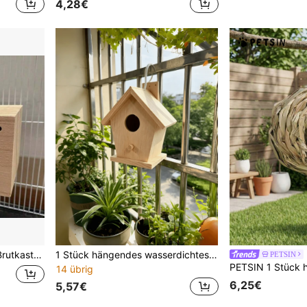
4,28€
e, Papageien zur Paarung, für den Vogelkäfig
1 Stück hängendes wasserdichtes DIY Outdoor Vogelhaus aus Massivholz, anpassbares hängendes Mini-Vogelnest, geeignet für Spatzen, Papageien, Vögel, Kolibris, für Innen- und Außenbereich, handgefertigtes Massivholz, sturzsicher
PETSIN
14 übrig
6,25€
5,57€