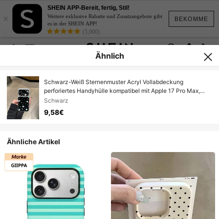
SHEIN APP-Bereit, fertig, Stil!
×
Weitere exklusive Rabatte und Zusatzangebote gibt
BEKOMME
es in der SHEIN APP!
(5,000)
Ähnlich
Schwarz-Weiß Sternenmuster Acryl Vollabdeckung
perforiertes Handyhülle kompatibel mit Apple 17 Pro Max,
elegante Schutzhülle für iPhone 16 Plus, 15 Pro, 14, stoßfest
Schwarz
13 Pro
9,58€
Ähnliche Artikel