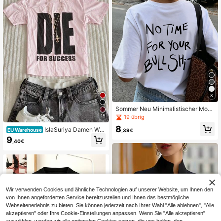
al, romantische Dates, Urlaubsreise
n, Alltags-Mode
8
Sommer Neu Minimalistischer Mod
e Amerikanischer Cool Attitude Per
15
19 übrig
sonalisierter Buchstaben Muster Lä
8
IslaSuriya Damen Wei
ssig Rundhals Weiß Kurzarm T-Shirt
EU Warehouse
,39€
ßes Tinte Muster Figurbetontes Kur
Vielseitiges Damen Top
9
,40€
zarm T-Shirt
Wir verwenden Cookies und ähnliche Technologien auf unserer Website, um Ihnen den
von Ihnen angeforderten Service bereitzustellen und Ihnen das bestmögliche
Webseitenerlebnis zu bieten. Sie können jederzeit nach Ihrer Wahl "Alle ablehnen", "Alle
akzeptieren" oder Ihre Cookie-Einstellungen anpassen. Wenn Sie "Alle akzeptieren"