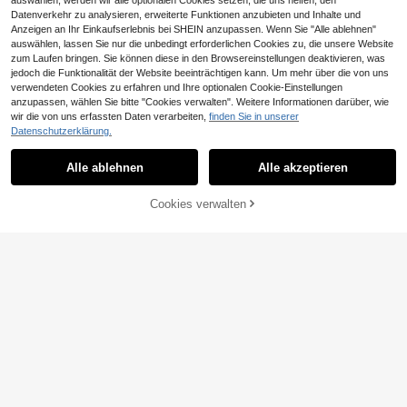
auswählen, werden wir alle optionalen Cookies setzen, die uns helfen, den
Datenverkehr zu analysieren, erweiterte Funktionen anzubieten und Inhalte und
Anzeigen an Ihr Einkaufserlebnis bei SHEIN anzupassen. Wenn Sie "Alle ablehnen"
auswählen, lassen Sie nur die unbedingt erforderlichen Cookies zu, die unsere Website
zum Laufen bringen. Sie können diese in den Browsereinstellungen deaktivieren, was
jedoch die Funktionalität der Website beeinträchtigen kann. Um mehr über die von uns
verwendeten Cookies zu erfahren und Ihre optionalen Cookie-Einstellungen
anzupassen, wählen Sie bitte "Cookies verwalten". Weitere Informationen darüber, wie
6
wir die von uns erfassten Daten verarbeiten,
finden Sie in unserer
Elegante Damen Bluse mit chinesis
Datenschutzerklärung.
chem Kragen und kurzen Ärmeln in
13
Vintage-T-Shirt im 90er-Jahre-Stil
,99€
Aprikose, lässig für Sommerurlaub,
mit lustigem Puppengesicht-Meme,
9
einfarbig gerippt, geeignet für Schul
Alle ablehnen
Alle akzeptieren
,00€
Used-Look und aus verschiedenen
e, Strand, Büro, Schwarz, Office Sir
Stoffen. Sommertops.
en
Cookies verwalten
ZUM WARENKORB HINZUFÜGEN