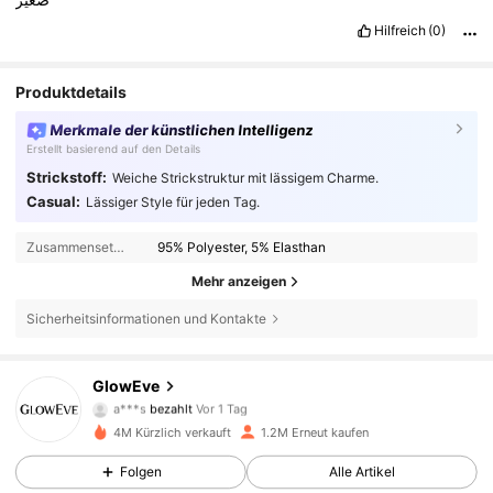
Hilfreich
(0)
Produktdetails
Merkmale der künstlichen Intelligenz
Erstellt basierend auf den Details
Strickstoff:
Weiche Strickstruktur mit lässigem Charme.
Casual:
Lässiger Style für jeden Tag.
Zusammensetzung:
95% Polyester, 5% Elasthan
Mehr anzeigen
Sicherheitsinformationen und Kontakte
820K Follower
4,70
GlowEve
a***s
bezahlt
Vor 1 Tag
m***1
ist
Vor 30 Minuten
gefolgt
4M Kürzlich verkauft
1.2M Erneut kaufen
820K Follower
4,70
Folgen
Alle Artikel