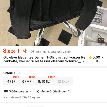
1/7
8
,62€
-9%
9,49€
Preis inkl. MwSt. und Zöllen
GlowEve Elegantes Damen T-Shirt mit schwarzer Pe
5,00
rlenkette, weißer Schleife und offenem Schulter
(1)
bereich
Größe
US
5 left
4 left
1 left
4
(S)
6
(M)
8/10
(L)
12
(XL)
Größenberater
Meine Größe finden
Nicht deine Größe? Sag uns