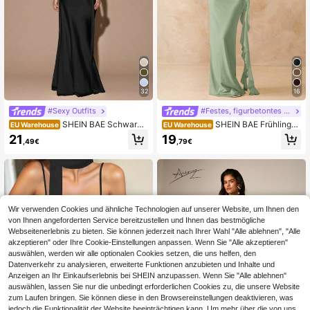
32
16
#Sexy Outfits
#Festes, figurbetontes Kleid
SHEIN BAE Schwarze
SHEIN BAE Frühlings-
EU Warehouse
EU Warehouse
s elegantes Sommer-Abendkleid im
und Sommerfarbener asymmetrisch
21
19
,49€
,79€
minimalistischen Stil mit tiefem V-A
er gerüschter rückenfreier langärmli
usschnitt, ärmellos, rückenfrei und
ger Mesh-Kleid mit Rüschensaum,
Bindeband, geeignet für Party, Coc
Strandurlaubs-Kleid
ktail, formelle Anlässe, Brautjungfer,
Abendkleider
Wir verwenden Cookies und ähnliche Technologien auf unserer Website, um Ihnen den
von Ihnen angeforderten Service bereitzustellen und Ihnen das bestmögliche
Webseitenerlebnis zu bieten. Sie können jederzeit nach Ihrer Wahl "Alle ablehnen", "Alle
akzeptieren" oder Ihre Cookie-Einstellungen anpassen. Wenn Sie "Alle akzeptieren"
auswählen, werden wir alle optionalen Cookies setzen, die uns helfen, den
Datenverkehr zu analysieren, erweiterte Funktionen anzubieten und Inhalte und
Anzeigen an Ihr Einkaufserlebnis bei SHEIN anzupassen. Wenn Sie "Alle ablehnen"
auswählen, lassen Sie nur die unbedingt erforderlichen Cookies zu, die unsere Website
zum Laufen bringen. Sie können diese in den Browsereinstellungen deaktivieren, was
jedoch die Funktionalität der Website beeinträchtigen kann. Um mehr über die von uns