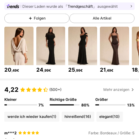
Dieser Laden wurde als
「Trendgeschäft」
ausgewählt
2.7M Follower
4,83
Folgen
Alle Artikel
2.7M Follower
4,83
2.7M Follower
4,83
20
24
25
21
18
,49€
,99€
,99€
,49€
2.7M Follower
4,83
4,22
(500+)
Mehr anzeigen
2.7M Follower
Kleiner
Richtige Größe
Größer
4,83
7%
80%
13%
werde ich wieder kaufen
(1)
hinreißend
(16)
elegant
(10)
2.7M Follower
4,83
m***2
Farbe: Bordeaux / Größe: S