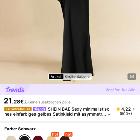
Größentabelle
Artikel
1/6
21
,28€
Keine zusätzlichen Zölle
SHEIN BAE Sexy minimalistisc
4,22
EU Warehouse
hes einfarbiges gelbes Satinkleid mit asymmetr
(500+)
ischer Schulter, offenem Rücken und Schleife, g
eeignet für Partys, Cocktails, formelle Anlässe, Brau
tjungfern, Geburtstage, Frühling/Sommer
Farbe: Schwarz