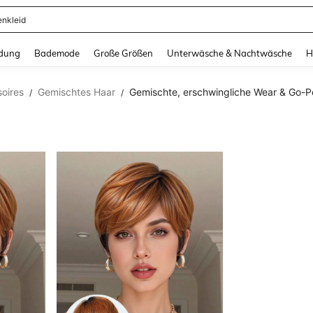
enkleid
and down arrow keys to navigate search Zuletzt gesucht and Suche und Finde. Pr
dung
Bademode
Große Größen
Unterwäsche & Nachtwäsche
H
oires
Gemischtes Haar
Gemischte, erschwingliche Wear & Go-
/
/