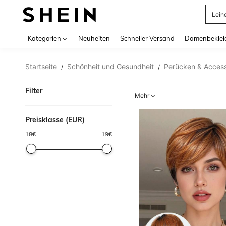
Lein
Use up 
Kategorien
Neuheiten
Schneller Versand
Damenbeklei
Startseite
Schönheit und Gesundheit
Perücken & Access
/
/
Filter
Mehr
Preisklasse (EUR)
18
€
19
€