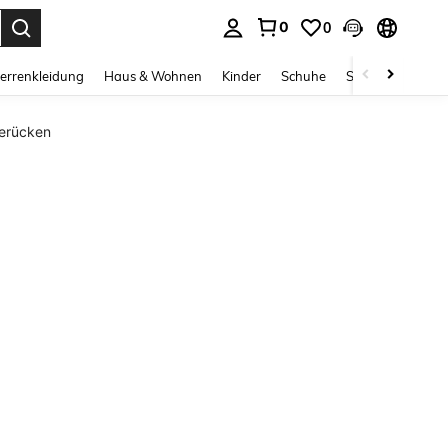
0
0
ess Enter to select.
errenkleidung
Haus & Wohnen
Kinder
Schuhe
Schmuck & Acces
Perücken