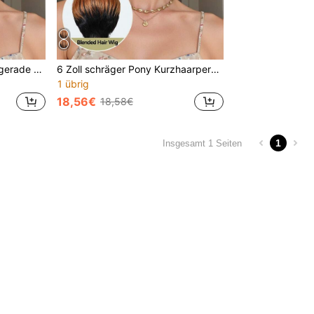
6-Zoll-Schrägpony Kurze gerade Haare Perücke, elegante tägliche kurze geschichtete Seitenpony Perücke, natürliche Haarequalität, geeignet für Alltag, Party, Urlaub und Cosplay, Damen Haarperücke
6 Zoll schräger Pony Kurzhaarperücke, elegante tägliche kurze geschichtete Seitenpony Perücke, natürliche Haarequalität, geeignet für Alltag, Party, Urlaub und Cosplay, Damen Haarperücke
1 übrig
18,56€
18,58€
1
Insgesamt 1 Seiten