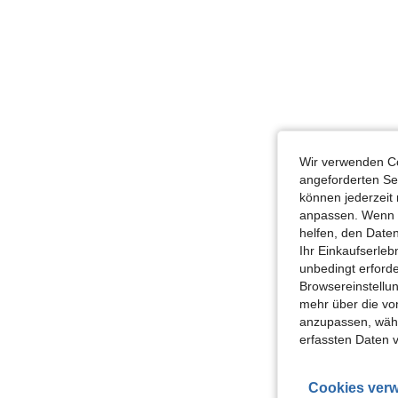
Wir verwenden Co
angeforderten Ser
können jederzeit 
anpassen. Wenn Si
helfen, den Date
Ihr Einkaufserle
unbedingt erford
Browsereinstellun
mehr über die vo
anzupassen, wähle
erfassten Daten 
Cookies verw