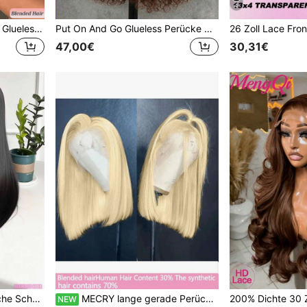
4
30 Zoll Wear & Go 5x5 HD Glueless Front Straight Perücke aus brasilianischem Virgin Hair, vorgezupft, gebleichte Knoten, 200% Dichte, 13x4 13x6 HD transparente Lace Frontal Perücke aus echtem Mischhaar für Frauen, natürliche schwarze Farbe
Put On And Go Glueless Perücke Schokoladenbraun Jerry Locken 5x5 4x4 Glueless Frontal Perücken 200% Dichte Perücke für Anfänger #4 Braun Tief Lockig Wellig Frontal Lace Perücke 13x4 13x6 Transparente Lace Front Perücken Menschliches gemischtes Haar Vorplucked Tiefwelle Perücke für Frauen
47,00€
30,31€
28 Zoll 200 Dichte Natürliche Schwarze Farbe Gerade 13X4 13x6 HD Transparente Spitze Front Perücken Haare mit Babyhaaren Perfekt für den täglichen Gebrauch Natürliches Aussehen Natürliche Haarlinie Weich für Damen Lange Modische Brasilianische Mischhaar Perücke
MECRY lange gerade Perücke, synthetische Perücke, anfängerfreundlich, hitzebeständig, modisch und vielseitig, geeignet für Weihnachtskostüme, Rollenspiele, tägliches Tragen, Partys usw. Transparente Spitze mit hochauflösender Stirnpartie, vorgeschnitten
NEW