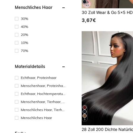
Menschliches Haar
30%
3,67€
40%
20%
10%
70%
Materialdetails
Echthaar, Proteinhaar
Menschenhaar, Proteinhaa
r, Tierhaar
Echthaar, Hochtemperaturf
aser
Menschenhaar, Tierhaar, H
ochtemperaturfaser
Menschliches Haar, Tierha
ar
Menschliches Haar
5