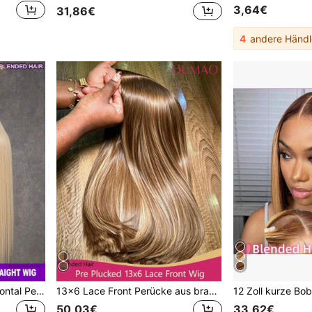
3,64€
31,86€
4
andere Händl
200% Dichte 13*4 Lace Frontal Perücke Brasilianisches Jungfrauhaar HD Transparente Lace Frontal Perücke Menschliches Mischhaar #613 Blondfarbene Perücke Vorgezupft mit Babyhaar Für Frauen Klebefreie Perücken Für Frauen Bequem Für Den Täglichen Gebrauch
13x6 Lace Front Perücke aus brasilianischem Mischhaar, vorgezupft, 200 Dichte, glatt, ohne Kleber, HD transparente Lace Front Perücke mit Babyhaaren, für Frauen, natürlicher Look
50,03€
33,62€