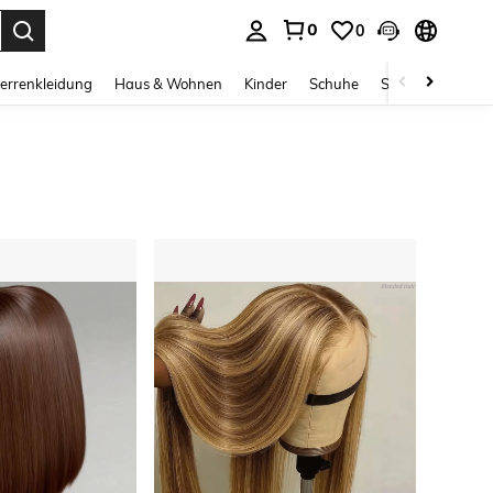
0
0
ess Enter to select.
errenkleidung
Haus & Wohnen
Kinder
Schuhe
Schmuck & Acces