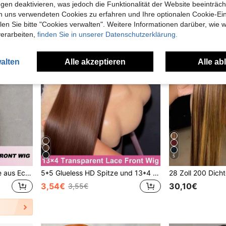
gen deaktivieren, was jedoch die Funktionalität der Website beeinträc
n uns verwendeten Cookies zu erfahren und Ihre optionalen Cookie-Ei
n Sie bitte "Cookies verwalten". Weitere Informationen darüber, wie w
verarbeiten,
finden Sie in unserer Datenschutzerklärung.
alten
Alle akzeptieren
Alle ab
5
26 Zoll Lace Front Perücke aus Echthaar, Frontalhaar, vorgezupft, glatt, brasilianisch, 13x4 Lace Front, natürliches Burgunderrot 99j, rot gemischtes Haar, Lace Frontal, 200% Dichte, Perücke für Frauen, Party und Alltag
5*5 Glueless HD Spitze und 13*4 HD Spitzenfront Perücke aus gemischtem Echthaar in Schokoladenbraun, 200% Dichte, 4# farbiges glattes Haar, vorgezupfte Haarline und Baby-Haare - sofort tragbar ohne Kleber - verschiedene Größen für Frauen zum Valentinstag
3,54€
30,10€
3,55€