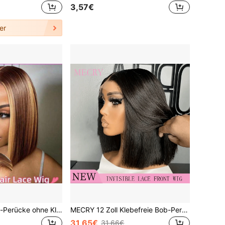
3,57€
er
12 Zoll kurze Bob-Perücke ohne Kleber, Full Lace 4*4 5*5 13x4 13x6 8-16 Zoll HD transparente Lace Frontal, 100% brasilianisches jungfräuliches Echthaar, glatt, kurzer Bob-Stil, vorgeschnitten mit Babyhaaren, natürliche Farbe, hitzebeständige Kunstfaserperücke für Frauen
MECRY 12 Zoll Klebefreie Bob-Perücke mit Pony, natürliches schwarzes glattes Haar, schulterlang, echtes menschliches Haar vorne, geeignet für Frauen, lässiger oder modischer Stil, Damenperücke, klebefreies Mischhaar
31,65€
31,66€