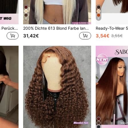
4
4
5x5 Wear And Go Glueless Perücken, vorgezupft, vorgeschnitten, gerade Lace Front Perücken, gemischtes Haar, für Frauen, ohne Kleber, HD Lace Front Closure, sofort tragbar, 200% Dichte, 8-34 Zoll lang, natürliches Schwarz
200% Dichte 613 Blond Farbe langes glattes Echthaar Frontal 13X4 unsichtbare Full Lace Frontal Perücken für Frauen vorgerupft große Fläche Lace Front Perücke super weich tägliche Party Perücken gemischtes Haar natürliche Haarlinie 8-16 Bob Perücke
31,42€
3,54€
3,55€