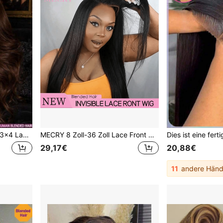
200% Dichte Body Wave 13x4 Lace Front Perücke HD Spitze Echthaar Frontal Perücke HD transparente Spitze Perücken vorgezupft mit Babyhaaren für Frauen gemischte Haar Perücken gebleichte Knoten natürliche Haarlinie für Frauen hohe Dichte #4 braune Farbe
MECRY 8 Zoll-36 Zoll Lace Front Perücke 4&4 5&5 13&4 13&6 180 Dichte Tragen und Gehen Klebefrei Perücken Echthaar Vorgeschnitten Vorgezupft Transparente Lace Front Perücken Echthaar Perücken Gemischtes Haar ist aus Echthaar mit synthetischen Fasern und Proteinfilamenten für Frauen hergestellt Klebefrei Lace Front Verschluss Fertig zum Tragen Perücken Naturschwarz
29,17€
20,88€
11
andere Händ