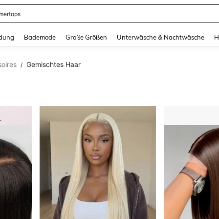
ertops
and down arrow keys to navigate search Zuletzt gesucht and Suche und Finde. Pr
dung
Bademode
Große Größen
Unterwäsche & Nachtwäsche
H
oires
Gemischtes Haar
/