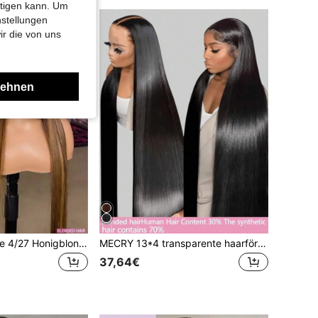
htigen kann. Um
nstellungen
ir die von uns
lehnen
28 Zoll 200 Dichte 4/27 Honigblond Farbe gerade 13X4 13x6 HD transparente Spitzenperücke mit Babyhaaren perfekt für den täglichen Gebrauch natürlich aussehende natürliche Haarlinie weich für Frauen lange modische brasilianische Mischhaarperücke
MECRY 13*4 transparente haarförmige gerade Perücke, 200% Dichte, 10-36 Zoll, Spitzenkante vorne, vorgekürzt und vorgenäht, glatt für den täglichen Gebrauch, hochwertige Damen-Mischhaarperücke, hergestellt aus einer Mischung von Echthaar mit synthetischen Fasern und Proteinfäden
37,64€