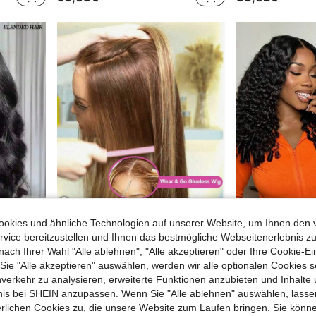
okies und ähnliche Technologien auf unserer Website, um Ihnen den 
4
vice bereitzustellen und Ihnen das bestmögliche Webseitenerlebnis zu
nach Ihrer Wahl "Alle ablehnen", "Alle akzeptieren" oder Ihre Cookie-Ei
28 Zoll 5*5 vorkurzes Spitzen-Perücke ohne Kleber, tragbar und sofort einsatzbereit, menschliches Frontalhaar, schwarze Perücke mit Body-Wellen für Frauen, vorkurzes Haar, sofort tragbar, Mittelscheitel 13*4 vorkurzes Haar mit Babyhaar, natürliche Haarlinie, HD-Spitze, gemischte Perücke
5*5 Wear And Go 4/27 Honigblond Lange 8-34 Zoll Perücke Echthaar Frontalhaar 13x4 HD Spitze Front Perücken 200% Dichte Brasilianisches Jungfrauhaar Vorgeschnittene Spitze Echthaar Frontalhaar Glatte Perücke Vorgezupft Mit Babyhaaren Gemischtes Haar Für Frauen Täglicher Partygebrauch
e "Alle akzeptieren" auswählen, werden wir alle optionalen Cookies s
30,41€
28,98€
nverkehr zu analysieren, erweiterte Funktionen anzubieten und Inhalte
bnis bei SHEIN anzupassen. Wenn Sie "Alle ablehnen" auswählen, lassen
erlichen Cookies zu, die unsere Website zum Laufen bringen. Sie könne