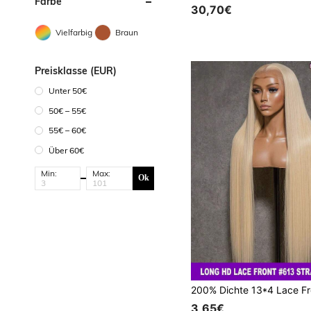
Farbe
30,70€
Vielfarbig
Braun
Preisklasse (EUR)
Unter 50€
50€ – 55€
55€ – 60€
Über 60€
Min:
Max:
Ok
3,65€