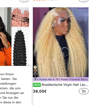
von Ihnen
5
 bieten. Sie
nstellungen
Deep Curly Haar-Bundles, federleichte Crochet-Haare, knotenlose, vorgetrennte burmesische lockige Crochet-Haare, Miracle Knots Haar, 16 Zoll, 50g, gemischte Feder-Haarverlängerungen zum Flechten, Feder-Linie Crochet, unsichtbare Deep Wave Haarverlängerungen mit Schnur für Frauen
Brasilianische Virgin Hair Lace Front Perücke mit Haaransatz, gebleichten Knoten, atmungsaktiver Kappe, anfängerfreundlich, lockig, vorab gezupft, 13*4 Lace Front Perücke, menschliches Mischhaar, Länge 8-34 Zoll, geeignet für Frauen, Blond #613
NEW
etzen, die uns
38,05€
 und Anzeigen an
 Sie nur die
n diese in den