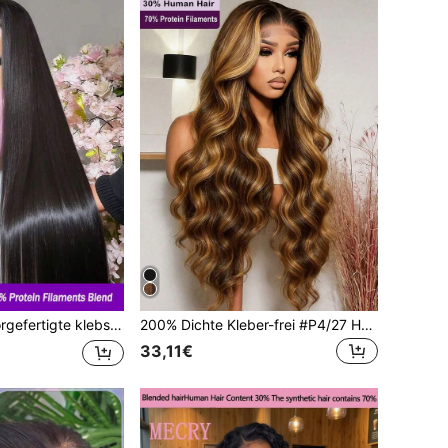
 Front Haare 200% Dichte vorgezupfte Haarlinie gebleichte Knoten glatte Mischhaare 28 Zoll vorgezupfte HD Lace Front Haare mit Babyhaaren natürliches Schwarz
200% Dichte Kleber-frei #P4/27 Hochglanz Echthaar-Mischung Vorgeschnitten #1B 13x4 Frontal Wellen-Textur 26 Zoll Natürliche Haarlinie Perücke für Frauen Anfänger
33,11€