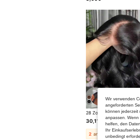
Wir verwenden Co
angeforderten Ser
können jederzeit 
anpassen. Wenn Si
30,11€
helfen, den Date
Ihr Einkaufserle
2
andere Händler
unbedingt erford