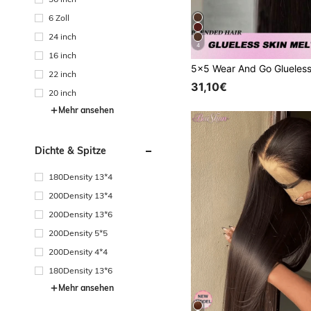
6 Zoll
24 inch
4
16 inch
22 inch
31,10€
20 inch
Mehr ansehen
Dichte & Spitze
180Density 13*4
200Density 13*4
200Density 13*6
200Density 5*5
200Density 4*4
180Density 13*6
Mehr ansehen