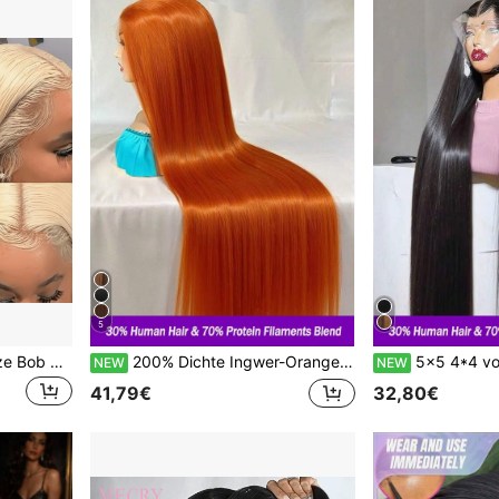
5
NATAN #613 Goldene kurze Bob Perücke, kein Kleber erforderlich, 13x4 High Definition Lace Front, 10A Qualität brasilianisches glattes Haar, 180% Dichte, vorgezupft, natürliche Haargrenze, unisex. Diese Perücke besteht aus echtem Menschenhaar an der Vorderseite und einer Mischung aus synthetischen Fasern und Proteinsträhnen, mit brasilianischem glattem Haar.
200% Dichte Ingwer-Orange gerade Lace Front Perücke #350 Orange 13x4 Lace Front Perücken aus menschlichem Mischhaar, vorgezupft, HD transparente Lace Front Perücke mit natürlicher Haarlinie, Babyhaaren, gebleichten Knoten, freier Scheitel, für Frauen, tägliche Nutzung, Party, anfängerfreundlich
5x5 4*4 vorgefertigte klebstofffreie Wear-And-Go Damenperücke 13x4 13*6 Full Front Lace HD unsichtbare Lace
NEW
NEW
41,79€
32,80€