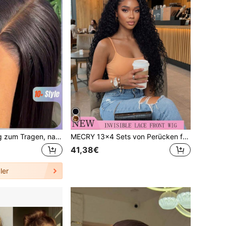
Dies ist eine fertig zum Tragen, natürlich schwarze lange Perücke mit einem 13x4 hochauflösenden Spitzenfront-Abschnitt. Sie verfügt über eine 200% Dichte brasilianische einheimische vorgeschnittene Spitzenfront-Haare, glattes Haar und gemischte Haarsträhnen, geeignet für den täglichen Gebrauch von Frauen.
MECRY 13x4 Sets von Perücken für Männer, voll anliegende Perücken, tiefe Wellenlocken Perücke, lange lockige wellige Perücke, 200% Dichte, natürliche Haarlinie. Stirnband Perücken mit vorab gezupften Babyhaaren, geeignet für Anfänger und einfach zu tragen, geeignet für Frauen.
41,38€
ler