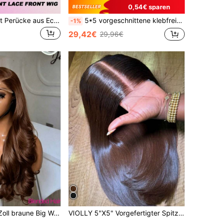
0,54€ sparen
26 Zoll Lace Front Perücke aus Echthaar, Frontalhaar, vorgezupft, glatt, brasilianisch, 5x5, klebstofffrei, 13x4 Lace Front, natürliches Braun, gemischtes Haar, Lace Frontal, 200% Dichte, Perücken für Frauen, Party, Alltag
5*5 vorgeschnittene klebfreie HD-Spitze und 13*4 HD-Spitzenfront-Perücke aus gemischtem Echthaar, schwarz, 200% Dichte, natürliche Farbe, glattes Haar, vorausgerupfte Haaransätze und Babyhaar - sofort tragbar ohne Kleber - verschiedene Größen für Frauen am Valentinstag
-1%
29,42€
29,96€
200% Dichte 30 Zoll braune Big Wave brasilianische Mischhaar Perücke, 13x4 HD transparente Spitzenfront, 5*5 klebefreie vorgeschnittene Haarpartie, vorgezupfte Haarlinie mit Babyhaaren, 3 Sekunden Tragen und Los, Damen Alltagsperücke
VIOLLY 5"X5" Vorgefertigter Spitzenverschluss aus Remy-Echthaargemisch, kombiniert mit 13"X4" großer HD transparenter Spitzenfront Perücke aus brasilianischem Jungfernhaar, 180% Dichte, schokoladenbraun glatt - Haaransatz und Babyhaar bereits gezupft - kein Kleber nötig, sofort tragbar, für Frauen