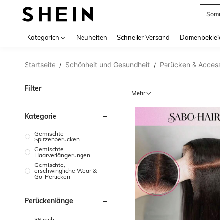
Somm
Use up 
Kategorien
Neuheiten
Schneller Versand
Damenbeklei
Startseite
Schönheit und Gesundheit
Perücken & Access
/
/
Filter
Mehr
Kategorie
Gemischte
Spitzenperücken
Gemischte
Haarverlängerungen
Gemischte,
erschwingliche Wear &
Go-Perücken
Perückenlänge
36 inch