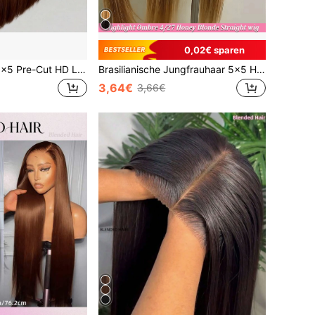
0,02€ sparen
Ready-To-Wear 5x5 Pre-Cut HD Lace Front Perücke & 13*4 Lace Front Perücke 200% Dichte #4 Braun Glattes Haar Mix - Vorbleichte Knoten und natürliche Haarlinie - Kein Kleber erforderlich für sofortiges Tragen
Brasilianische Jungfrauhaar 5x5 HD nahtlose Frontal Perücke, Mischung aus Echthaar, vorgetrimmt 200% Dichte, #4/27 Honigblond Farbverlauf Highlight glattes Haar, klebefreie Perücke für Frauen, 13x4 13x6 brasilianische Frontal mit Babyhaar HD nahtlose Spitzen Frontal
3,64€
3,66€