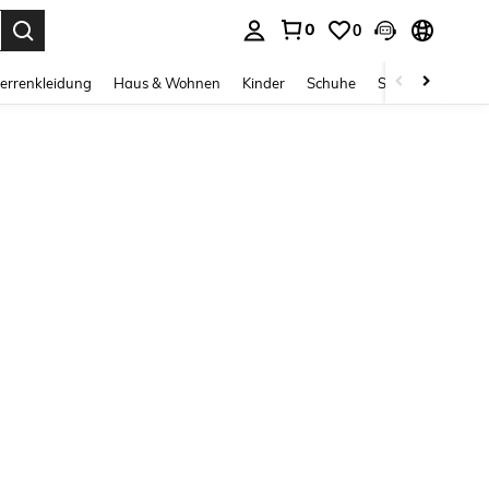
0
0
ess Enter to select.
errenkleidung
Haus & Wohnen
Kinder
Schuhe
Schmuck & Acces