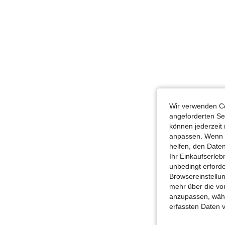
Wir verwenden Co
angeforderten Ser
können jederzeit 
anpassen. Wenn Si
helfen, den Date
Ihr Einkaufserle
unbedingt erford
Browsereinstellun
mehr über die vo
anzupassen, wähle
erfassten Daten 