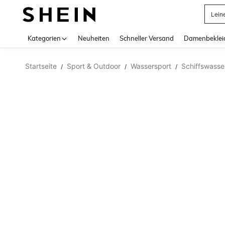
Lein
Use up 
Kategorien
Neuheiten
Schneller Versand
Damenbeklei
Startseite
Sport & Outdoor
Wassersport
Schiffswass
/
/
/