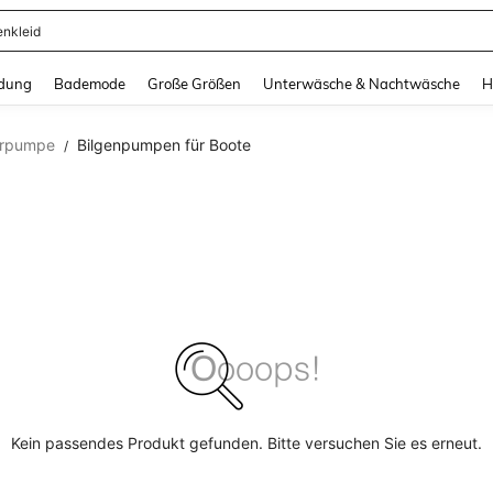
enkleid
and down arrow keys to navigate search Zuletzt gesucht and Suche und Finde. Pr
dung
Bademode
Große Größen
Unterwäsche & Nachtwäsche
H
erpumpe
Bilgenpumpen für Boote
/
Kein passendes Produkt gefunden. Bitte versuchen Sie es erneut.