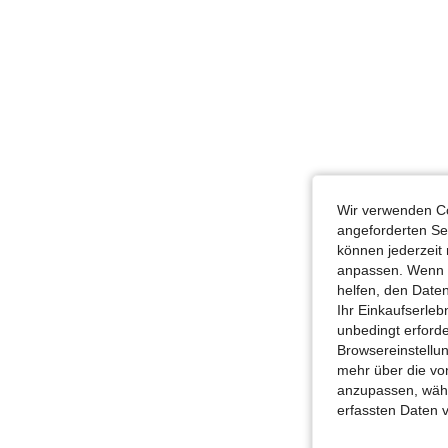
Wir verwenden Co
angeforderten Ser
können jederzeit 
anpassen. Wenn Si
helfen, den Date
Ihr Einkaufserle
unbedingt erford
Browsereinstellun
mehr über die vo
anzupassen, wähle
erfassten Daten 