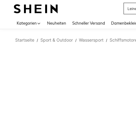
Lein
Use up 
Kategorien
Neuheiten
Schneller Versand
Damenbeklei
Startseite
Sport & Outdoor
Wassersport
Schiffsmotor
/
/
/