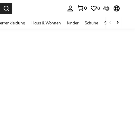
0
0
ess Enter to select.
errenkleidung
Haus & Wohnen
Kinder
Schuhe
Schmuck & Acces