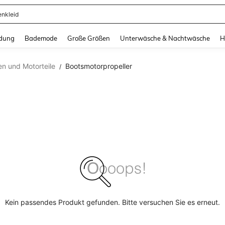
enkleid
and down arrow keys to navigate search Zuletzt gesucht and Suche und Finde. Pr
dung
Bademode
Große Größen
Unterwäsche & Nachtwäsche
H
en und Motorteile
Bootsmotorpropeller
/
Kein passendes Produkt gefunden. Bitte versuchen Sie es erneut.