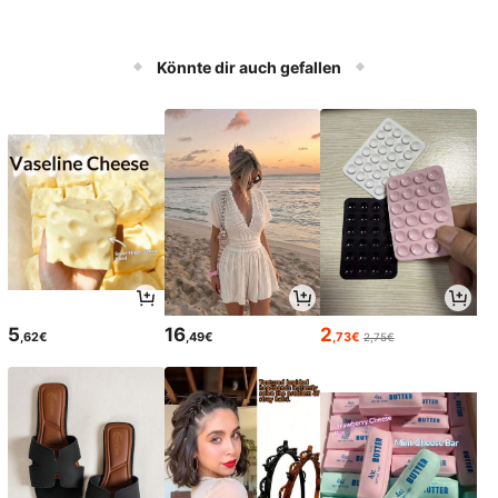
Könnte dir auch gefallen
5
16
2
,62€
,49€
,73€
2,75€