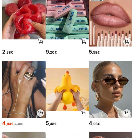
2
9
5
,88€
,20€
,58€
4
5
4
,44€
,48€
,93€
4,48€