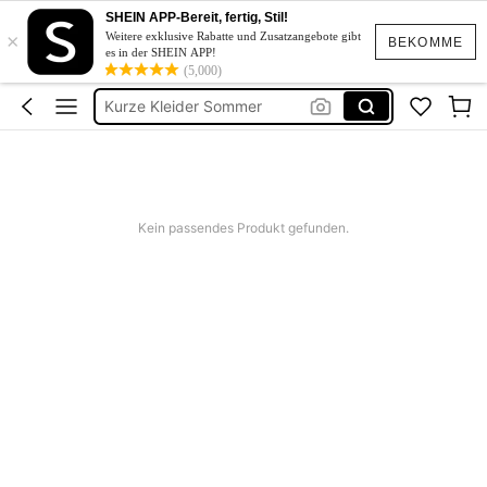
SHEIN APP-Bereit, fertig, Stil!
Kurze Hose Männer
×
Weitere exklusive Rabatte und Zusatzangebote gibt
BEKOMME
es in der SHEIN APP!
Plumbing Fittings
(5,000)
Kurze Kleider Sommer
Bikini
Kleid Baumwolle
Kurze Hose Männer
Plumbing Fittings
Kein passendes Produkt gefunden.