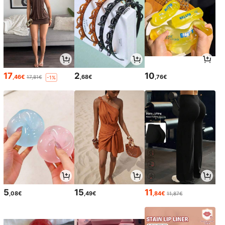
17
2
10
,46€
,68€
,76€
17,81€
-1%
5
15
11
,08€
,49€
,84€
11,87€