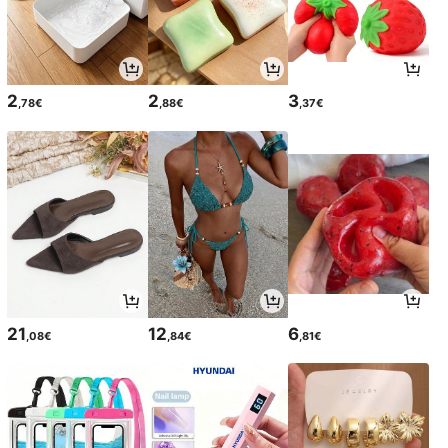
2
2
3
,78€
,88€
,37€
21
12
6
,08€
,84€
,81€