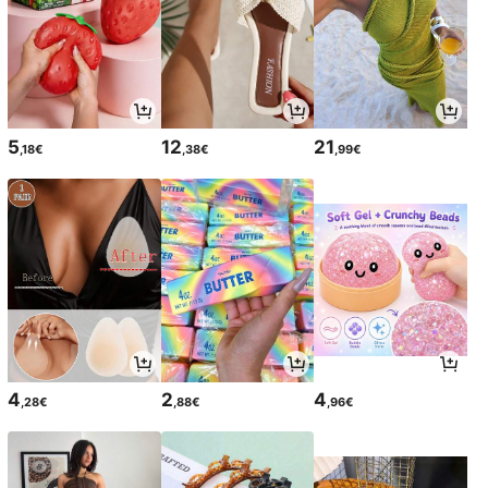
5
12
21
,18€
,38€
,99€
4
2
4
,28€
,88€
,96€