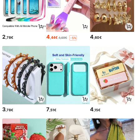
2
4
4
,78€
,44€
,60€
4,69€
-5%
3
7
4
,78€
,51€
,15€