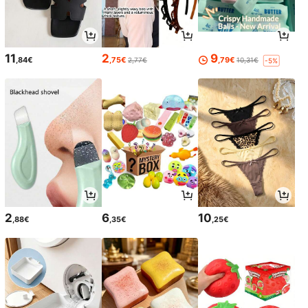
11
2
9
,84€
,75€
,79€
2,77€
10,31€
-5%
2
6
10
,88€
,35€
,25€