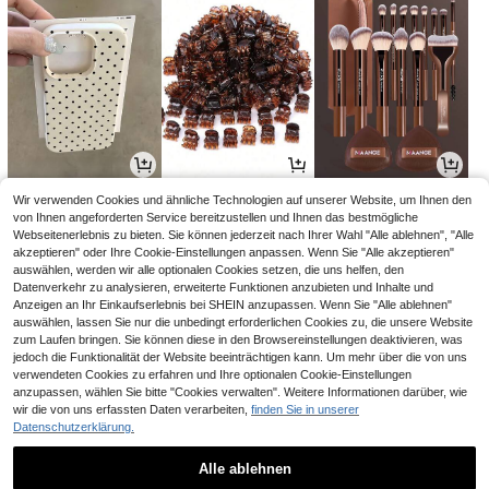
5
2
7
Wir verwenden Cookies und ähnliche Technologien auf unserer Website, um Ihnen den
,13€
,68€
,58€
5,18€
von Ihnen angeforderten Service bereitzustellen und Ihnen das bestmögliche
Webseitenerlebnis zu bieten. Sie können jederzeit nach Ihrer Wahl "Alle ablehnen", "Alle
akzeptieren" oder Ihre Cookie-Einstellungen anpassen. Wenn Sie "Alle akzeptieren"
auswählen, werden wir alle optionalen Cookies setzen, die uns helfen, den
Datenverkehr zu analysieren, erweiterte Funktionen anzubieten und Inhalte und
Anzeigen an Ihr Einkaufserlebnis bei SHEIN anzupassen. Wenn Sie "Alle ablehnen"
auswählen, lassen Sie nur die unbedingt erforderlichen Cookies zu, die unsere Website
zum Laufen bringen. Sie können diese in den Browsereinstellungen deaktivieren, was
jedoch die Funktionalität der Website beeinträchtigen kann. Um mehr über die von uns
verwendeten Cookies zu erfahren und Ihre optionalen Cookie-Einstellungen
anzupassen, wählen Sie bitte "Cookies verwalten". Weitere Informationen darüber, wie
wir die von uns erfassten Daten verarbeiten,
finden Sie in unserer
Datenschutzerklärung.
19
6
11
,88€
,90€
,49€
19,98€
Alle ablehnen