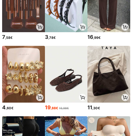
7
3
16
,58€
,78€
,99€
4
19
11
,60€
,88€
,30€
19,98€