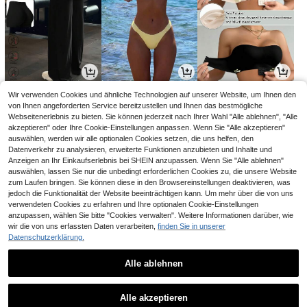
11
12
11
Wir verwenden Cookies und ähnliche Technologien auf unserer Website, um Ihnen den
,84€
,49€
,49€
11,87€
von Ihnen angeforderten Service bereitzustellen und Ihnen das bestmögliche
Webseitenerlebnis zu bieten. Sie können jederzeit nach Ihrer Wahl "Alle ablehnen", "Alle
akzeptieren" oder Ihre Cookie-Einstellungen anpassen. Wenn Sie "Alle akzeptieren"
auswählen, werden wir alle optionalen Cookies setzen, die uns helfen, den
Datenverkehr zu analysieren, erweiterte Funktionen anzubieten und Inhalte und
Anzeigen an Ihr Einkaufserlebnis bei SHEIN anzupassen. Wenn Sie "Alle ablehnen"
auswählen, lassen Sie nur die unbedingt erforderlichen Cookies zu, die unsere Website
zum Laufen bringen. Sie können diese in den Browsereinstellungen deaktivieren, was
jedoch die Funktionalität der Website beeinträchtigen kann. Um mehr über die von uns
verwendeten Cookies zu erfahren und Ihre optionalen Cookie-Einstellungen
anzupassen, wählen Sie bitte "Cookies verwalten". Weitere Informationen darüber, wie
wir die von uns erfassten Daten verarbeiten,
finden Sie in unserer
Datenschutzerklärung.
11
6
5
,18€
,92€
,07€
6,99€
-1%
Alle ablehnen
1
1
Alle akzeptieren