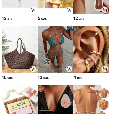
12
5
12
,41€
,62€
,38€
16
12
4
,98€
,84€
,81€