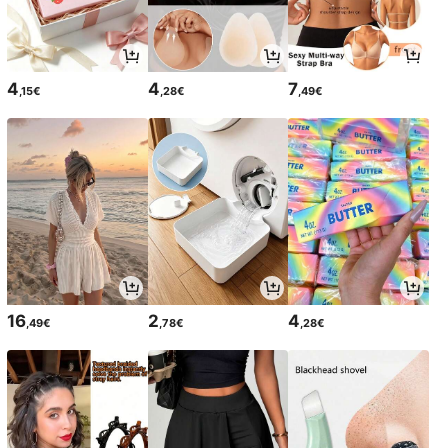
4
4
7
,15€
,28€
,49€
16
2
4
,49€
,78€
,28€