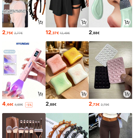
2
12
2
,75€
,37€
,88€
2,77€
12,49€
4
2
2
,44€
,88€
,73€
4,69€
2,75€
-5%