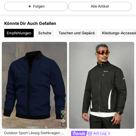
Folgen
Alle Artikel
5.2K Follower
4,69
Könnte Dir Auch Gefallen
Empfehlungen
Schuhe
Taschen und Gepäck
Kleidungs-Accesso
5.2K Follower
4,69
5.2K Follower
4,69
5.2K Follower
4,69
5.2K Follower
4,69
5.2K Follower
4,69
12
Outdoor Sport Lässig Stehkragen B
Acti Log