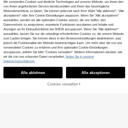
Wir verwenden Cookies und ähnliche Technologien auf unserer Website, um Ihnen den
von Ihnen angeforderten Service bereitzustellen und Ihnen das bestmögliche
Webseitenerlebnis zu bieten. Sie können jederzeit nach Ihrer Wahl "Alle ablehnen", "Alle
akzeptieren" oder Ihre Cookie-Einstellungen anpassen. Wenn Sie "Alle akzeptieren"
auswählen, werden wir alle optionalen Cookies setzen, die uns helfen, den
Datenverkehr zu analysieren, erweiterte Funktionen anzubieten und Inhalte und
Anzeigen an Ihr Einkaufserlebnis bei SHEIN anzupassen. Wenn Sie "Alle ablehnen"
auswählen, lassen Sie nur die unbedingt erforderlichen Cookies zu, die unsere Website
zum Laufen bringen. Sie können diese in den Browsereinstellungen deaktivieren, was
jedoch die Funktionalität der Website beeinträchtigen kann. Um mehr über die von uns
Acti Log
verwendeten Cookies zu erfahren und Ihre optionalen Cookie-Einstellungen
anzupassen, wählen Sie bitte "Cookies verwalten". Weitere Informationen darüber, wie
Acti Log Herren Lässig vielseitige S
wir die von uns erfassten Daten verarbeiten,
finden Sie in unserer
portjacke, Patchwork Design Outdo
12 übrig
or Freizeitjacke, Herbst/Winter
Datenschutzerklärung.
20
In My Nature
,64€
In My Nature Herren Farbblock Klap
Alle ablehnen
Alle akzeptieren
ptaschen Jacke mit Schnürung an
25
,59€
der Taille, Outdoor Cargo Jacke, Wa
nderbekleidung
Cookies verwalten
ZUM WARENKORB HINZUFÜGEN