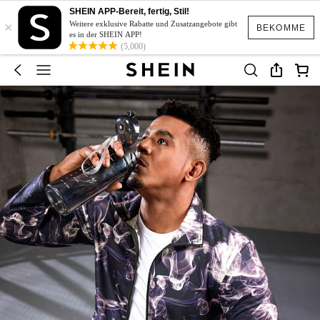
SHEIN APP-Bereit, fertig, Stil!
×
Weitere exklusive Rabatte und Zusatzangebote gibt
BEKOMME
es in der SHEIN APP!
(5,000)