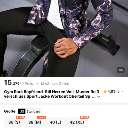
1/5
15
,37€
Preis inkl. MwSt. und Zöllen
Gym Rark Boyfriend-Stil Herren Voll-Muster Reiß
4,83
(
6
)
verschluss Sport Jacke Workout Oberteil Sp
ort Jacke
Größe
:
US
Standard
12 left
36 left
18 left
36
(S)
38
(M)
40
(L)
42
(XL)