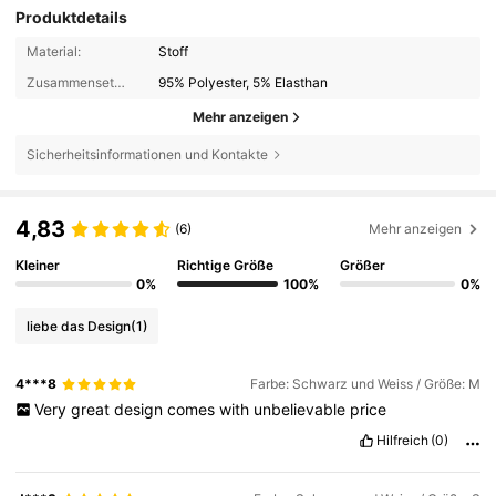
Produktdetails
Material:
Stoff
Zusammensetzung:
95% Polyester, 5% Elasthan
Mehr anzeigen
Sicherheitsinformationen und Kontakte
4,83
(6)
Mehr anzeigen
Kleiner
Richtige Größe
Größer
0%
100%
0%
liebe das Design
(1)
4***8
Farbe: Schwarz und Weiss / Größe: M
Very
great
design
comes
with
unbelievable
price
Hilfreich
(0)