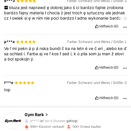
d***3
Farbe: Schwarz und Weiss / Größe: S
bluza
jest
naprawd
ę
dobrej
jako
ś
ci
bardzo
fajnie
zrobiona
bardzo
fajny
materia
ł
chocia
ż
jest
troch
ę
sztuczny
ale
jednak
cz
ł
owiek
si
ę
w
nim
nie
poci
bardzo
ł
adne
wykonanie
bardzo
warto
obejrze
ć
przed
zakupem
zdj
ę
cia
i
naprawd
ę
jest
fajne
Hilfreich
(0)
i
naprawd
ę
jest
warte
tej
ceny
i
naprawd
ę
mo
ż
na
kupi
ć
i
by
ć
zadowolonym
p***a
Farbe: Schwarz und Weiss / Größe: L
Ve
ľ
mi
pekn
á
p
á
nska
bundi
č
ka
na
letn
é
ve
č
eri
,
alebo
ke
ď
sa
ochlad
í.
Farba
aj
ve
ľ
kos
ť
sed
í,
k
ú
pila
som
ju
man
ž
elovi
a
bol
spokojn
ý.
Hilfreich
(0)
i***e
Farbe: Schwarz und Weiss / Größe: S
top
Hilfreich
(0)
5.2K Follower
4,69
Gym Rark
a***7
ist
Vor 6 Stunden
gefolgt
99K+ Kürzlich verkauft
14K+ Erneut kaufen
5.2K Follower
4,69