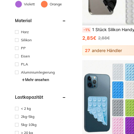
Violett
Orange
Material
1 Stück Silikon Handy Anti-Saugnapf, 28 Stück Silikon Saugnäpfe (selbstklebende Saugnapf-Pads), Handy Anti-Aufkleber, Handy Powerbank Saugnapf-Pad (kompatibel mit iPhone, Android Handys), Geburtstagsges
-1%
Harz
2,85€
2,88€
Silikon
PP
27
andere Händler
Eisen
PLA
Aluminiumlegierung
Mehr ansehen
Lastkapazität
< 2 kg
2kg-5kg
5kg-10kg
> 20 kg