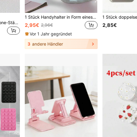
1 Stück Handyhalter in Form eines Cartoon-Bären, kompatibel mit Handyn und Tablets, geeignet für Schreibtische, Nachttische, Wohnzimmer, Arbeitszimmer, Schlafzimmer, Geschenke usw. Zurück zur Schule
1 Stück faltbarer Smartphone-Ständer für den Schreibtisch, geeignet zum Fernsehen, Lernen und Arbeiten, leicht zu transportieren, 4 Farben verfügbar, passend als Geburtstagsgeschenk
2,95€
2,85€
2,96€
Vor 1 Jahr gegründet
3
andere Händler