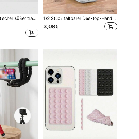
4er/Set minimalistischer süßer transparenter Handy-Ständer, Blume, Schleife, Erdbeere, Kirsche Handy-Airbag-Ständer, Smartphone-Griff, selbstklebender Handyhülle-Ständer, süßes Geschenk für Freunde
1/2 Stück faltbarer Desktop-Handy- & Tablet-Ständer, höhen- und winkelverstellbar, tragbarer Handyhalter, multifunktional für Live-Streaming, Online-Kurse, Büro und Wohnheim, Weihnachts-, Thanksgiving- und Neujahrsgeschenk
3,08€