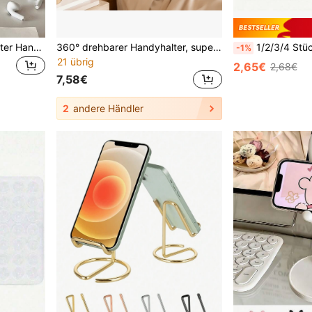
Multifunktionaler rutschfester Handyhalter, tragbarer Handy- & Tablet-Halter, geeignet für verschiedene Handys & Tablets, Unisex, Schreibtischdekoration, Handy-Zubehör, Schlafzimmer, Arbeitszimmer, Büro, Reise-Essential
360° drehbarer Handyhalter, super stabiler spiralförmiger Sockel für Bett und Schreibtisch, universeller Handyständer für freihändiges Leben
1/2/3/4 Stücke 28 Saugnäpfe Silikon Saugnapf Handyhülle Halter, Octobuddy Handy Saugnapf Griff, Klebe Handy Griff, Aufklebe Handy Ständer, Doppelseitiger Silikon Saugnapf
-1%
21 übrig
2,65€
2,68€
7,58€
2
andere Händler