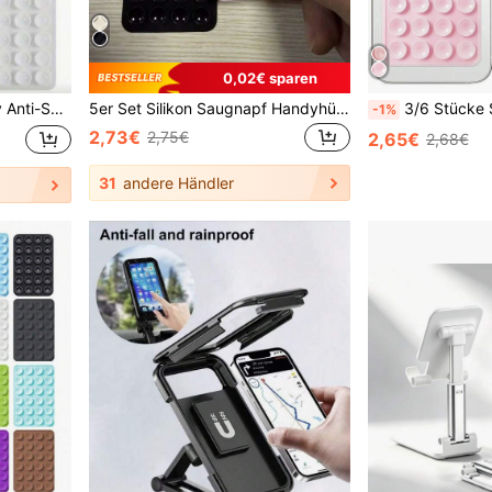
0,02€ sparen
chenk, Handyhalter für Familie/Freunde, Handy-Ständer, Handy-Zubehör
5er Set Silikon Saugnapf Handyhülle Halter, Saugnapf Handy Ständer, Klebender Handyhalter, Klebender Handy Ständer (Vor der Verwendung bitte die Oberfläche sorgfältig reinigen, um sicherzustellen, dass sie sauber und flach ist. 30 Minuten nach dem Anbringen warten, bevor Sie es benutzen), Must Have
3/6 Stücke Silikon Klebehafter Handyhalter, rutschfester Silikon Klebehalter für Handys, Handyhülle Halteru
-1%
2,73€
2,75€
2,65€
2,68€
31
andere Händler