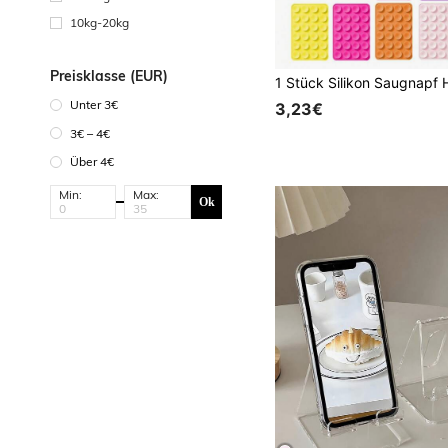
10kg-20kg
Preisklasse (EUR)
Unter 3€
3,23€
3€ – 4€
Über 4€
Min:
Max:
Ok