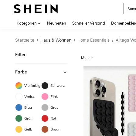
Somm
Use up 
Kategorien
Neuheiten
Schneller Versand
Damenbeklei
Startseite
Haus & Wohnen
Home Essentials
Alltags Wo
/
/
/
Filter
Mehr
Farbe
Vielfarbig
Schwarz
Weiss
Pink
Blau
Grau
Grün
Rot
Gelb
Braun