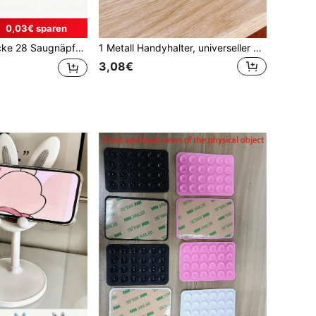
0,03€ sparen
 Handyhülle kompatibel mit Apple und Android Handy, wiederverwendbar, geeignet für glatte Oberflächen zu Hause oder im Büro, Geburtstagsgeschenk, Geschenk für Familie und Freunde, Handy Ständer, Handy Zubehör, Klebe Handy Griff
1 Metall Handyhalter, universeller Tischständer, tragbares und minimalistisches Design, stabiler Smartphone- und Tablet-Tischständer, geeignet für Büros, Küchen und Arbeitszimmer, ideal für Homeoffice-Nutzer, Studenten und Fachleute.
3,08€