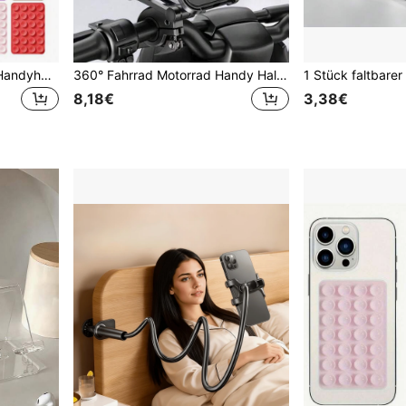
1 Stück Silikon Saugnapf Handyhülle Ständer doppelseitig, Silikon Oktopus Saugnapf Handy Klebe Griff Ständer, Freihand Handy Zubehör, starker Griff Selfie und Video Ständer, Must Have
360° Fahrrad Motorrad Handy Halter Tasche, wasserdicht staubdicht langanhaltend ABS Lenker Halterung, geeignet für Fahrrad & Motorrad Zubehör
8,18€
3,38€