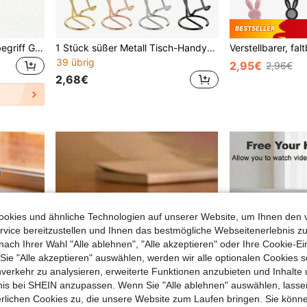
1 Stück Silikon Handy Klebegriff Griff, Saugnapf Handyhülle Ständer, Freihand Klebe Handygriff für Selfie und Video, Mobilfinger Griff Ständer (Nur für glatte Handyhüllen anwendbar, Nur für glatte und saubere Oberflächen geeignet)
1 Stück süßer Metall Tisch-Handyhalter, geeignet für alle Smartphones, passend für Tisch-Handyständer, Metall-Handyständer, eleganter rosé-goldener Handyhalter
39 übrig
2,95€
2,96€
2,68€
okies und ähnliche Technologien auf unserer Website, um Ihnen den 
vice bereitzustellen und Ihnen das bestmögliche Webseitenerlebnis zu
nach Ihrer Wahl "Alle ablehnen", "Alle akzeptieren" oder Ihre Cookie-Ei
e "Alle akzeptieren" auswählen, werden wir alle optionalen Cookies s
nverkehr zu analysieren, erweiterte Funktionen anzubieten und Inhalte
bnis bei SHEIN anzupassen. Wenn Sie "Alle ablehnen" auswählen, lassen
erlichen Cookies zu, die unsere Website zum Laufen bringen. Sie könne