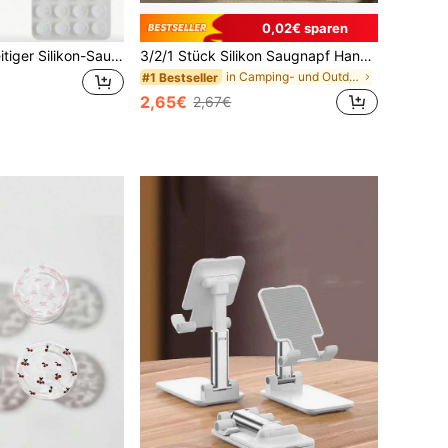
0,02€ sparen
1 Stück doppelseitiger Silikon-Saugnapf Handyhalter, Oktopus Handyhalter, selbstklebender Handyhalter, geeignet für Damenhandy, Geldbörse Mini-Geldbörse, Kartenhalter Geldbörse, doppelseitiger Saugnapf aus Leder, Handyhülle mit starkem Silikon-Saugnapf-Ständer, College-Wohnheim-Essentials, Küche
3/2/1 Stück Silikon Saugnapf Handyhalter, wasserdichte Klebebasis, multifunktionale Saugnapf Wandhalterung, quadratischer einseitiger Handy Schutzhülle Halter, perfekt für Zuhause und Outdoor Aufnahmen, Selfie und Videoaufzeichnung
in Camping- und Outdoor-Ausrüstung Tägliche Hausha
#1 Bestseller
2,65€
2,67€