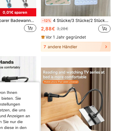
0,01€ sparen
Verstellbarer, faltbarer Badewannen-Telefonhalter in Hasenform, süßer Tisch-Handyständer, verstellbarer Hasen-Telefonhalter - perfekte Tischdekoration für Studenten und faule Tage
4 Stücke/3 Stücke/2 Stücke/1 Stück Silikon Saugnapf Handyhülle Halter, Handy Saugnapf Ständer, Octobuddy, Klebbarer Handy Ständer, Klebbarer Handy Ständer, Größe 8,5 cm*5,5 cm (Dieser Handy Aufkleber ist ein dekoratives Element, er kann vorübergehend an glatten Oberflächen befestigt werden, aber er ist nicht so effektiv wie Kleber für den langfristigen Gebrauch)
-12%
2,88€
3,28€
Vor 1 Jahr gegründet
7
andere Händler
von Ihnen
 bieten. Sie
nstellungen
etzen, die uns
 und Anzeigen an
 Sie nur die
n diese in den