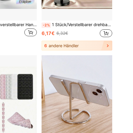
1 Stück faltbarer verstellbarer Handyhalter, tragbarer Desktop Handy- & Tablet-Halter, universeller rutschfester zusammenklappbarer freihändiger Dock, Schreibtischhalterung für Videogespräche und Filme schauen, Büroaccessoire, Technikgeschenk für Halloween und Weihnachten
1 Stück/Verstellbarer drehbarer Handyhalter wasserdichtes ABS Desktop Stativ, Handy Video/Live Streaming Halter, müheloser Ständer, Handyhalter (Installationsschritte siehe Video auf der Seite), Geschenk, Präsent, fester Ständer (einschließlich verschleißfester Zubehörteile, Installationsschritte siehe Detailbild)
-2%
6,17€
6,32€
6
andere Händler