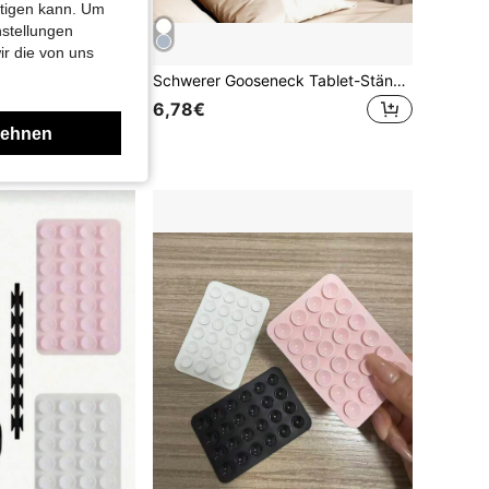
htigen kann. Um
nstellungen
ir die von uns
1 Stück 360° drehbarer, verstellbarer Gooseneck Handyhalter, universeller Smartphone Ständer, kompatibel mit 4-7 Zoll Smartphones, Ladeanschluss vorhanden, geeignet für Wohnzimmer, Schlafzimmer, Küche, Badezimmer und mehr, auch eine perfekte Geschenkidee
Schwerer Gooseneck Tablet-Ständer mit 360° drehbarer Spiralbasis | Einstellbarer Neigungswinkel Handy/Tablet-Halterung für Bett, Büro, Küche, Gym | Freie Hände, perfekter Betrachtungswinkel | Ideales Geschenk für Studenten, Fernarbeiter und Kochbegeisterte
6,78€
lehnen