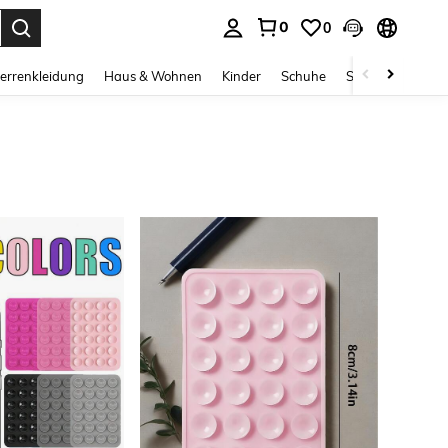
0
0
ess Enter to select.
errenkleidung
Haus & Wohnen
Kinder
Schuhe
Schmuck & Acces