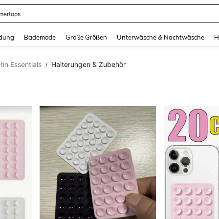
ertops
and down arrow keys to navigate search Zuletzt gesucht and Suche und Finde. Pr
dung
Bademode
Große Größen
Unterwäsche & Nachtwäsche
H
hn Essentials
Halterungen & Zubehör
/