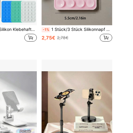
ng, Freihändiges Handy Zubehör, Selfie und Video Ständer, 1/2/4/5/10/50/100 Stücke, Multifunktionales Handy Zubehör, passend für alle Modelle
1 Stück/3 Stück Silikonnapf Handyhülle Ständer, Saugnapf Handyhalterung, Octobuddy, klebender Handyständer, geeignet für Smartphones
-1%
2,75€
2,78€