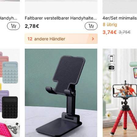
1 Stück Silikon Saugnapf Handyhalter - Doppelseitiger starker Klebstoff, verschiedene Farben erhältlich, geeignet für alle Smartphones, unverzichtbar für Selfie/Videoaufnahmen, süßer Handygriff, ideales Geschenk, lustiges Accessoire
Faltbarer verstellbarer Handyhalter, tragbarer rutschfester Tablet-Halter, universeller Handy-Ständer, vielseitiges Schreibtisch-Zubehör, für Zuhause, Büro, Reisen, Schulanfang, Sommerbedarf, ideales Geburtstags- & Feiertagsgeschenk
8 übrig
2,78€
3,74€
3,75€
12
andere Händler