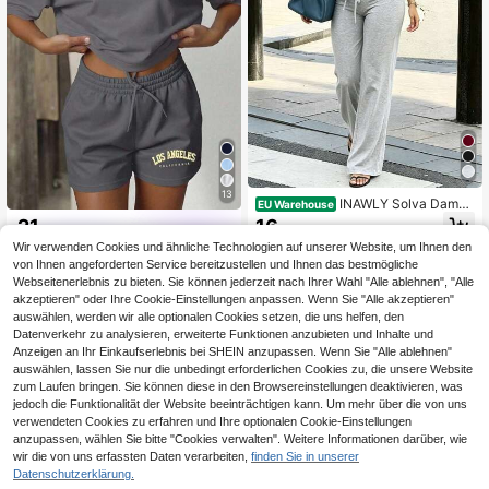
13
INAWLY Solva Damen
EU Warehouse
2-teiliges Set mit einfarbigem kurze
21
16
,28€
,49€
m Tanktop und lockerer Hose mit K
Wir verwenden Cookies und ähnliche Technologien auf unserer Website, um Ihnen den
ordelzug an der Taille
#Sportliche Sets
von Ihnen angeforderten Service bereitzustellen und Ihnen das bestmögliche
Webseitenerlebnis zu bieten. Sie können jederzeit nach Ihrer Wahl "Alle ablehnen", "Alle
akzeptieren" oder Ihre Cookie-Einstellungen anpassen. Wenn Sie "Alle akzeptieren"
auswählen, werden wir alle optionalen Cookies setzen, die uns helfen, den
Datenverkehr zu analysieren, erweiterte Funktionen anzubieten und Inhalte und
Anzeigen an Ihr Einkaufserlebnis bei SHEIN anzupassen. Wenn Sie "Alle ablehnen"
auswählen, lassen Sie nur die unbedingt erforderlichen Cookies zu, die unsere Website
zum Laufen bringen. Sie können diese in den Browsereinstellungen deaktivieren, was
jedoch die Funktionalität der Website beeinträchtigen kann. Um mehr über die von uns
verwendeten Cookies zu erfahren und Ihre optionalen Cookie-Einstellungen
anzupassen, wählen Sie bitte "Cookies verwalten". Weitere Informationen darüber, wie
wir die von uns erfassten Daten verarbeiten,
finden Sie in unserer
Datenschutzerklärung.