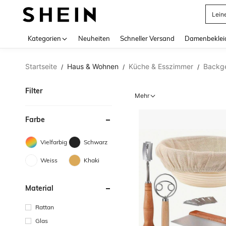
Somm
Use up 
Kategorien
Neuheiten
Schneller Versand
Damenbeklei
Startseite
Haus & Wohnen
Küche & Esszimmer
Backge
/
/
/
Filter
Mehr
Farbe
Vielfarbig
Schwarz
Weiss
Khaki
Material
Rattan
Glas