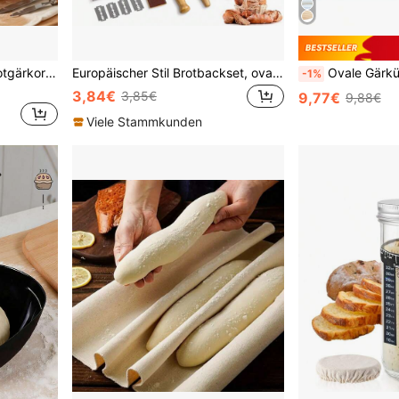
Olivenförmiger Bandon Brotgärkorb-Set, Hefebrot Backen Schüssel-Set, natürlicher Weiden Bandon Hefe Schüssel Korb mit Tuchboden und Mehlschaber, ideal für Bäcker.
Europäischer Stil Brotbackset, ovale & runde Brotkörbchen, multifunktionales Backwerkzeug-Set
Ovale Gärkübel, handgefertigter Rattankorb mit Stoffabdeckung, geeignet
-1%
3,84€
3,85€
9,77€
9,88€
Viele Stammkunden