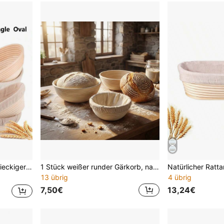
e für Sauerteigbrot-Fermentation
1 Stück weißer runder Gärkorb, natürlicher Weidenkorb mit Futterstoff zum Brotgären, Teigschüssel, Brotgärkorb, langanhaltend Backwerkzeug, geeignet für Brotbacken zuhause und für Anfänger, unverzichtbares Brotbackwerkzeug
13 übrig
4 übrig
7,50€
13,24€