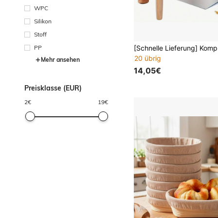
WPC
Silikon
Stoff
PP
20 übrig
Mehr ansehen
14,05€
Preisklasse (EUR)
2
€
19
€