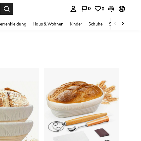
0
0
ess Enter to select.
errenkleidung
Haus & Wohnen
Kinder
Schuhe
Schmuck & Acces