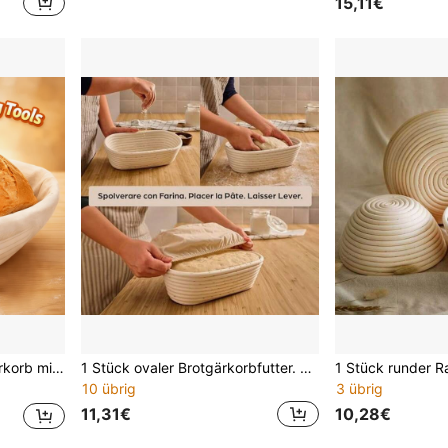
15,11€
rere Größen erhältlich, leicht zu reinigen, spülmaschinenfest
1 Stück ovaler Brotgärkorbfutter. Rattan Brotgärkorb Futter, zum Trocknen und Aufbewahren verwendet.
10 übrig
3 übrig
11,31€
10,28€