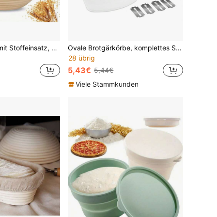
Runder Gärkorb mit Stoffeinsatz, Küchenbackwerkzeug, geeignet für Heimback-Enthusiasten, Backzubehör
Ovale Brotgärkörbe, komplettes Sauerteigbrot-Backsortiment für Anfänger & Profis, Brotbackzubehör-Set mit Tucheinlage, Brotscore, Schaber
28 übrig
5,43€
5,44€
Viele Stammkunden