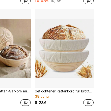
10,08€
10,18€
1 Stück runder Rattan-Gärkorb mit Liner, Sauerteig-Backkorb, handgefertigter Brotformkorb, natürliches Rattan-Material, geeignet für Sauerteig- und Hefebackwaren - unverzichtbares Backwerkzeug für Heim- und Profibäcker
Geflochtener Rattankorb für Brotfermentation mit Einlage, geeignet zum Backen von Sauerteigbrot, multifunktionales Küchenwerkzeug, in mehreren Größen erhältlich, perfekt zum Fermentieren von Hefeteig
38 übrig
9,23€