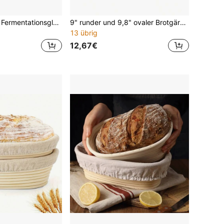
1 Set 680ml Glas Fermentationsglas-Kit, mit Markierungen, Deckel, Schaber und Dichtung für Sauerteig-Starter, natürliche Hefe Blatt Fermentations-Kruke, Sojasauce Glas mit Deckel, Brot Backen Werkzeuge, Fermentations Glas, Saft Fermentations Glas, Fermentations Zubehör, Backen Accessoires
9" runder und 9,8" ovaler Brotgärkorb, Glas Glas, Teigschaber, Reinigungsbürste, Einlage, Lame, Mixer, Brotgärset, Backzubehör, Küchenutensilien
13 übrig
12,67€