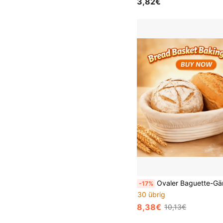
3,82€
Ovaler Baguette-Gärkorb mit Liner-Beutel, 2-teiliges Set, Brot-Teig-Fermentationswerkzeug, Backzubehör, handgewebter Rattan-Brot-Gärkorb für Zuhause, meh
-17%
30 übrig
8,38€
10,13€