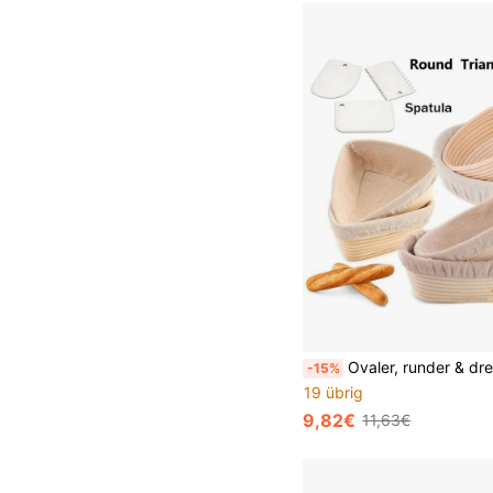
Ovaler, runder & dreieckiger Rattan-Gärkorb, natürliche Weidenkorb-Teigruheschal
-15%
19 übrig
9,82€
11,63€