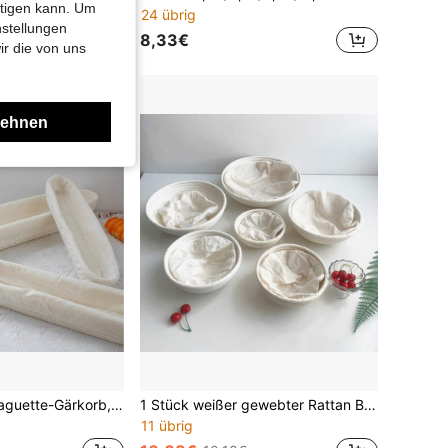
htigen kann. Um
24 übrig
nstellungen
8,33€
ir die von uns
lehnen
1 Stück weißer Baguette-Gärkorb, Sauerteig-Brotteig-Gärwerkzeug, Backzubehör. Handgefertigter natürlicher Weiden-Brotgärkorb mit Stoffbeutel, langanhaltend, antihaftend, leicht zu reinigen.
1 Stück weißer gewebter Rattan Brotkörper, runde Form 16cm Durchmesser x 6cm Höhe, mit Stoffabdeckung, für Brotgärung Lagerung in Küche & Esszimmer, Backen
11 übrig