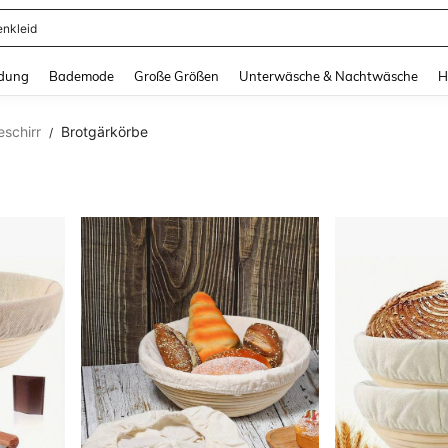
ertops
and down arrow keys to navigate search Zuletzt gesucht and Suche und Finde. Pr
dung
Bademode
Große Größen
Unterwäsche & Nachtwäsche
H
schirr
Brotgärkörbe
/