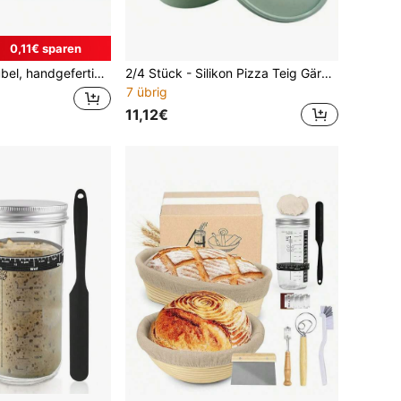
0,11€ sparen
 für Sauerteig-Backen - ideal für Halloween, Weihnachten, Thanksgiving Fermentation & Backform
2/4 Stück - Silikon Pizza Teig Gärungsbehälter mit Deckel, faltbar stapelbar auslaufsicher wiederverwendbare Backaufbewahrungsbox zum Herstellen von Pizza, Brot und Teigformen, runder Küchenorganizer
7 übrig
11,12€