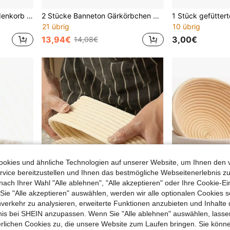
1 Stück kreisförmiger Weidenkorb mit Futter für Brotgärung, ein Korb zum Backen von Sauerteigbrot, ein multifunktionales Küchengerät, ein handgefertigter Brotprobenkorb, hergestellt aus natürlichem Weidenmaterial. Perfekt für Sauerteig- und Hefeteigbacken - ein unverzichtbares Backutensil für Heim- und Profianwender, Hefeteigbacken, handgefertigte Brotherstellung, Brotgärkorb, unverzichtbare Backutensilien, handgefertigte Backwerkzeuge, geeignet für 12 Monate.
2 Stücke Banneton Gärkörbchen Set - 9 Zoll rund und 10 Zoll oval natürlicher Weiden Banneton Brotgärkörbchen - beinhaltet 6 Leineneinsätze - Reinigungsbürste - Sauerteig Backzubehör
21 übrig
10 übrig
13,94€
3,00€
14,08€
okies und ähnliche Technologien auf unserer Website, um Ihnen den 
vice bereitzustellen und Ihnen das bestmögliche Webseitenerlebnis zu
nach Ihrer Wahl "Alle ablehnen", "Alle akzeptieren" oder Ihre Cookie-Ei
e "Alle akzeptieren" auswählen, werden wir alle optionalen Cookies s
nverkehr zu analysieren, erweiterte Funktionen anzubieten und Inhalte
bnis bei SHEIN anzupassen. Wenn Sie "Alle ablehnen" auswählen, lassen
erlichen Cookies zu, die unsere Website zum Laufen bringen. Sie könne
1 Stück Brotkörbchen mit Gärführung, Gärkörbchen aus natürlichem Rattan für Sauerteig und Brotbacken, Backzubehör und Küchenutensilien
1 Stück weiße ovale Baguette-Gärschüssel - Weidenkorb mit Futter, multifunktionales Küchenwerkzeug, verschiedene Größen, geeignet für Brotfermentation und handgemachtes Brotbacken, langanhaltend und leicht zu reinigen, ideales Brotbackwerkzeug
1 Stück geflochtener Rattankorb für Brotfermentation mit Einlage, Sauerteig-Back
-5%