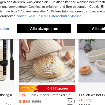
gen deaktivieren, was jedoch die Funktionalität der Website beeinträc
39 übrig
9,04€
9,52€
n uns verwendeten Cookies zu erfahren und Ihre optionalen Cookie-Ei
8,65€
n Sie bitte "Cookies verwalten". Weitere Informationen darüber, wie w
verarbeiten,
finden Sie in unserer Datenschutzerklärung.
alten
Alle akzeptieren
Alle ab
0,68€ sparen
1 Set 710ml Glas Fermentationsglas-Set mit Markierungen und Deckel, inklusive Spachtel und Abdeckung, für Brotteig, Sauerteig, Kombucha, Sojasauce Fermentationskruke mit Deckel
1 Stück runder Rattankorb zum Brotgehen mit Einlage, Sauerteigbrot-Backkorb, handgefertigter Brotgärkorb, aus natürlichem Rattanmaterial, geeignet für Sauerteig- und Hefebacken, handwerkliches Backwerkzeug
-7%
24 übrig
8,98€
9,66€