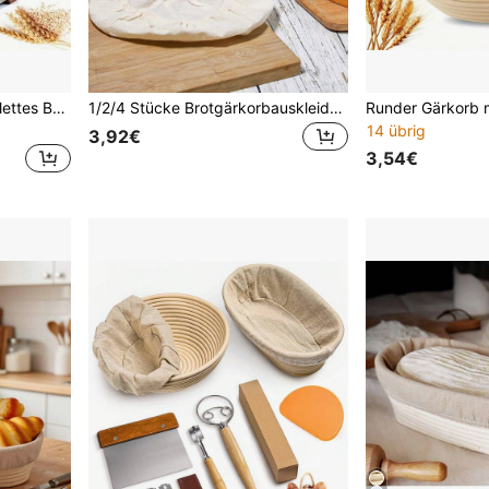
[Schnelle Lieferung] Komplettes Brotbackwerkzeug-Set: 23 cm runder natürlicher Rattan Gärkorb-Set, inklusive Lame, Teigschaber und Leineneinlage - ideal für Heim- und Profibäcker
1/2/4 Stücke Brotgärkorbauskleidung, Rattankorb Abdeckung zum Teigausrollen, für Baguettes, Laibe, Gebäck, selbstgemachtes Brot, ohne Korb
14 übrig
3,92€
3,54€