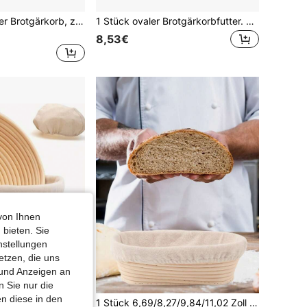
1 Stück gefütterter Brotgärkorb, zum Gären von Brotteig, multifunktionale geflochtene Brotform, handgefertigtes Backzubehör, hilft Ihnen beim Backen von perfektem Brot
1 Stück ovaler Brotgärkorbfutter. Weidenkorb Brotgärkorbfutter, zum Trocknen und Aufbewahren.
8,53€
von Ihnen
 bieten. Sie
nstellungen
etzen, die uns
 und Anzeigen an
 Sie nur die
n diese in den
korb, multifunktionales Küchenwerkzeug, in mehreren Größen erhältlich, geeignet zum Fermentieren von Hefeteig
1 Stück 6,69/8,27/9,84/11,02 Zoll ovales Brot-Gärkorb-Set - Brot-Gärkorb mit Leinentuch-Abdeckung, multifunktionales Küchenwerkzeug, handgefertigter Brot-Gärkorb, perfekt für Sauerteig- und Hefebacken - unverzichtbares Backwerkzeug für Zuhause und Profis