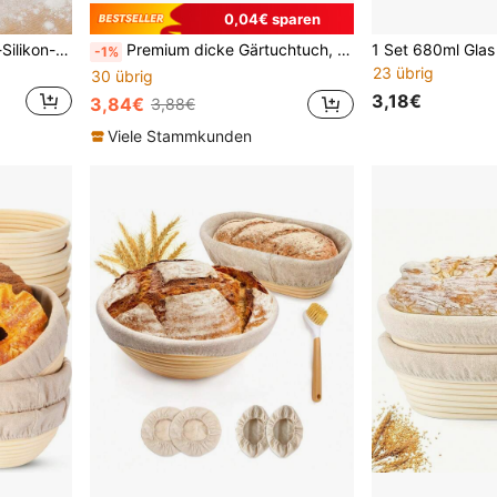
0,04€ sparen
1/2 Stücke Silikon-Toaster-Silikon-Fermentationsschüssel Teigschüssel Dampfgarer Brotbackblech Küchenbackutensilien für Zuhause
Premium dicke Gärtuchtuch, Baguette Gärunterlage, ideal für französisches Baguette und selbstgebackenes Brot - perfekte Teigfermentation erreichen, unverzichtbar für Küche und Catering, geeignet für Sauerteigbrot, Gebäck und mehr.
-1%
23 übrig
30 übrig
3,18€
3,84€
3,88€
Viele Stammkunden