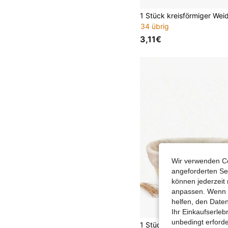
34 übrig
3,11€
Wir verwenden Co
angeforderten Ser
können jederzeit 
anpassen. Wenn Si
helfen, den Date
Ihr Einkaufserle
unbedingt erford