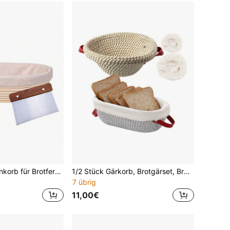
Natürlicher Rattankorb für Brotfermentation, europäischer Stil Fermentationsschale, handgewebter Rattankorb zur Aufbewahrung. Ovaler Brotgärkorb, Rattankorb für Fermentation, verwendet für Brotbacken, Backen, Fermentation, Backwerkzeuge, Küchenzubehör
1/2 Stück Gärkorb, Brotgärset, Brotstarterkorb, Sauerteig Gärkorb, mit Zwischenfutter und Abdecktuch, für Teig, Brot, Baguette, russisches Brot und europäisches Brotbacken und Gären, mit Griff - einfach zu verstauen, ideale Backwerkzeuge für Familie, Küche zuhause, Geburtstagsfest, Bäckerei, Weihnachten, Halloween, Erntedank, Muttertag, Ostern Geschenke, Backzubehör (rund/oval)
7 übrig
11,00€