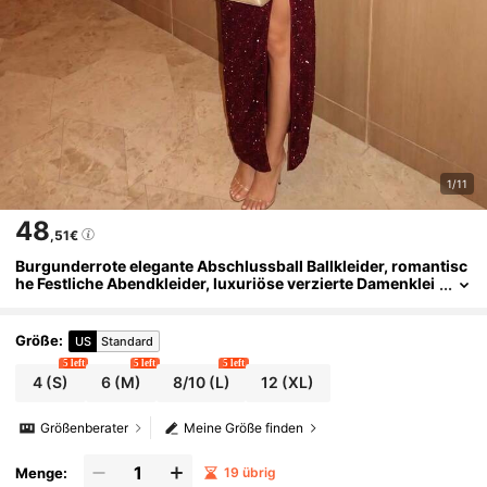
1/11
48
,51€
Burgunderrote elegante Abschlussball Ballkleider, romantisc
he Festliche Abendkleider, luxuriöse verzierte Damenklei
der für Abend, Hochzeit, Abschlussball, Cocktail, Musikf
estival, Herbst
Größe
:
US
Standard
5 left
5 left
5 left
4
(S)
6
(M)
8/10
(L)
12
(XL)
Größenberater
Meine Größe finden
Menge:
19 übrig