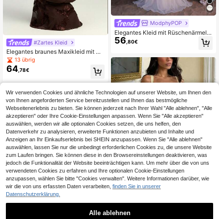
ModphyPOP
Elegantes Kleid mit Rüschenärmeln,
56
quadratischem Ausschnitt, hochwer
,80€
#Zartes Kleid
tigem Design mit heißgepressten St
Elegantes braunes Maxikleid mit Sp
rasssteinen, Mesh-Einsätzen und pl
aghettiträgern, rückenfrei und floral
issiertem Saum für Musikfestivals
13 übrig
Stickerei, geeignet für Hochzeitsgä
64
,78€
ste, formelle Partys, Sommerurlaub,
Feiertage und Abschlussfeiern
Wir verwenden Cookies und ähnliche Technologien auf unserer Website, um Ihnen den
von Ihnen angeforderten Service bereitzustellen und Ihnen das bestmögliche
Webseitenerlebnis zu bieten. Sie können jederzeit nach Ihrer Wahl "Alle ablehnen", "Alle
akzeptieren" oder Ihre Cookie-Einstellungen anpassen. Wenn Sie "Alle akzeptieren"
auswählen, werden wir alle optionalen Cookies setzen, die uns helfen, den
Datenverkehr zu analysieren, erweiterte Funktionen anzubieten und Inhalte und
Anzeigen an Ihr Einkaufserlebnis bei SHEIN anzupassen. Wenn Sie "Alle ablehnen"
auswählen, lassen Sie nur die unbedingt erforderlichen Cookies zu, die unsere Website
zum Laufen bringen. Sie können diese in den Browsereinstellungen deaktivieren, was
jedoch die Funktionalität der Website beeinträchtigen kann. Um mehr über die von uns
verwendeten Cookies zu erfahren und Ihre optionalen Cookie-Einstellungen
anzupassen, wählen Sie bitte "Cookies verwalten". Weitere Informationen darüber, wie
wir die von uns erfassten Daten verarbeiten,
finden Sie in unserer
Datenschutzerklärung.
Damen einfarbiges Bodycon Maxikl
45
eid mit Kreuz-Raffung, elegantes se
Alle ablehnen
,49€
xy Party-Abendkleid für Hochzeit,