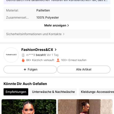
absolut fesselnd macht.
Material:
Pailletten
Zusammensetzung:
100% Polyester
Mehr anzeigen
Sicherheitsinformationen und Kontakte
FashionDress&CX
1K Follower
4,39
m***9
bezahlt
Vor 1 Tag
a***6
ist
Vor 3 Stunden
gefolgt
8K+ Kürzlich verkauft
100+ Erneut kaufen
1K Follower
4,39
Folgen
Alle Artikel
Könnte Dir Auch Gefallen
1K Follower
4,39
Empfehlungen
Unterwäsche & Nachtwäsche
Kleidungs-Accessoire
1K Follower
4,39