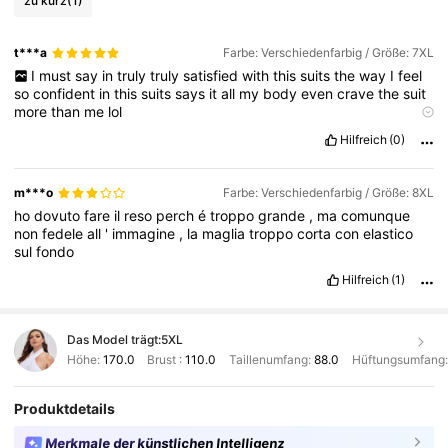
zu kurz
(1)
t***a
Farbe: Verschiedenfarbig / Größe: 7XL
I
must
say
in
truly
truly
satisfied
with
this
suits
the
way
I
feel
so
confident
in
this
suits
says
it
all
my
body
even
crave
the
suit
more
than
me
lol
Product quality:
Great
Fit:
Little
big
but
the
comfort
is
great
Hilfreich
(0)
True to product images:
Tru
to
image
Smell description:
You
can
tell
it
'
s
new
m***o
Farbe: Verschiedenfarbig / Größe: 8XL
ho
dovuto
fare
il
reso
perch
é
troppo
grande
,
ma
comunque
non
fedele
all
'
immagine
,
la
maglia
troppo
corta
con
elastico
sul
fondo
Hilfreich
(1)
Das Model trägt:
5XL
Höhe:
170.0
Brust :
110.0
Taillenumfang:
88.0
Hüftungsumfang
Produktdetails
Merkmale der künstlichen Intelligenz