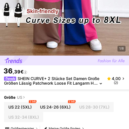
1/8
36
,39€
SHEIN CURVE+ 2 Stücke Set Damen Große
4,00
Größen Lässig Patchwork Loose Fit Langarm H
(2)
alb-Reißverschluss Hoodie und Weite Bein Jog
ginghose, Streetwear, Freizeitmode, Loungewear, H
erbst/Valentinstag
Größe
US
1 left
1 left
US 22
(5XL)
US 24-26
(6XL)
US 28-30
(7XL)
US 32-34
(8XL)
Größenberater
Meine Größe finden