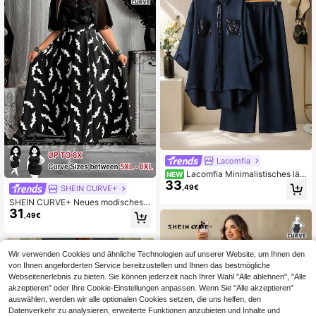
Lacomfia
Lacomfia Minimalistisches läs
NEW
33
siges 2-teiliges Set, Große Größen f
,49€
SHEIN CURVE+
ür Frühling und Herbst, mit einfarbig
SHEIN CURVE+ Neues modisches e
em Patchwork-Perlenhemd mit Kra
31
legantes Urlaubs-Halloween-Gothi
gen, langen Ärmeln, figurbetonigter
,49€
c-Dunkelstil-Kleid mit Fledermaus-
Regular-Passform und einfarbiger H
Muster und Spaghettiträgern, 2 Stü
ose mit elastischem Bund und weite
cke Set mit Chiffon-Schal-Cover-U
m Bein
p für Party und Cosplay
Wir verwenden Cookies und ähnliche Technologien auf unserer Website, um Ihnen den
von Ihnen angeforderten Service bereitzustellen und Ihnen das bestmögliche
Webseitenerlebnis zu bieten. Sie können jederzeit nach Ihrer Wahl "Alle ablehnen", "Alle
akzeptieren" oder Ihre Cookie-Einstellungen anpassen. Wenn Sie "Alle akzeptieren"
auswählen, werden wir alle optionalen Cookies setzen, die uns helfen, den
Datenverkehr zu analysieren, erweiterte Funktionen anzubieten und Inhalte und