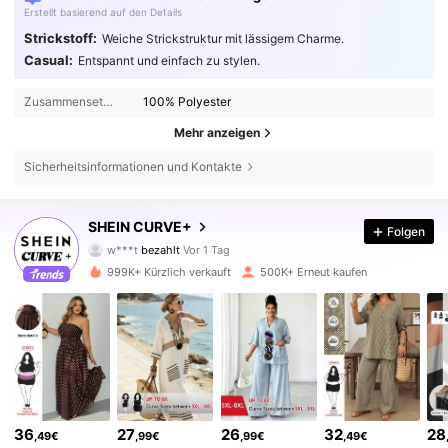
Erstellt basierend auf den Details
Strickstoff:
Weiche Strickstruktur mit lässigem Charme.
Casual:
Entspannt und einfach zu stylen.
Zusammensetzung:
100% Polyester
Mehr anzeigen
Sicherheitsinformationen und Kontakte
SHEIN CURVE+
Folgen
513K Follower
4,81
w***t
bezahlt
Vor 1 Tag
999K+ Kürzlich verkauft
500K+ Erneut kaufen
513K Follower
4,81
513K Follower
4,81
513K Follower
4,81
36
27
26
32
28
,49€
,99€
,99€
,49€