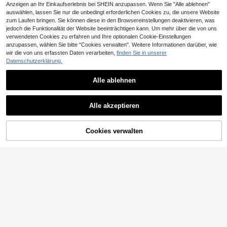
Anzeigen an Ihr Einkaufserlebnis bei SHEIN anzupassen. Wenn Sie "Alle ablehnen"
auswählen, lassen Sie nur die unbedingt erforderlichen Cookies zu, die unsere Website
zum Laufen bringen. Sie können diese in den Browsereinstellungen deaktivieren, was
jedoch die Funktionalität der Website beeinträchtigen kann. Um mehr über die von uns
verwendeten Cookies zu erfahren und Ihre optionalen Cookie-Einstellungen
anzupassen, wählen Sie bitte "Cookies verwalten". Weitere Informationen darüber, wie
wir die von uns erfassten Daten verarbeiten,
finden Sie in unserer
Datenschutzerklärung.
SHEIN CURVE+
Alle ablehnen
17
SHEIN CURVE+ Damen Große Größ
33
en Blaues Leinen 2-teiliges Set, 3/4
,69€
#Gemütliche Mode
-Ärmel Knopfhemd & Weite Hose Lä
Alle akzeptieren
Muchica Damen Groß
EU Warehouse
ssig Outfit, Modisch für Herbst/Wint
33
e Größen Leopardenmuster Jeans K
er
,99€
urzarm Top und lange Hose Lässig
Alltag Set
Cookies verwalten
ZUM WARENKORB HINZUFÜGEN