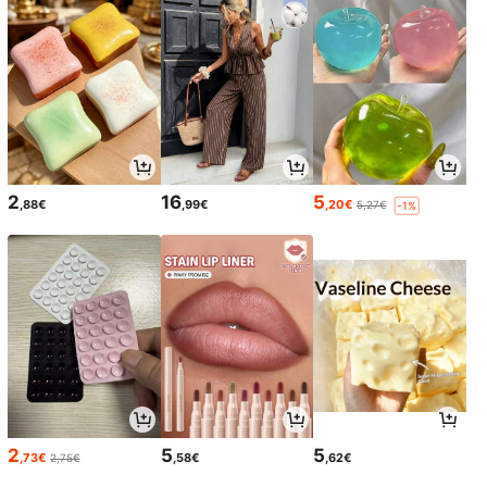
2
16
5
,88€
,99€
,20€
5,27€
-1%
2
5
5
,73€
,58€
,62€
2,75€