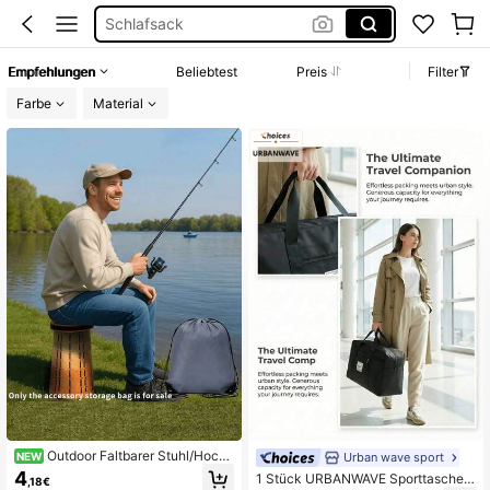
Samt Säckchen
Campingstuhl
Empfehlungen
Beliebtest
Preis
Filter
Kurze Kleider Sommer
Farbe
Material
Samt Tüten
Outdoor Faltbarer Stuhl/Hocke
Urban wave sport
NEW
r Aufbewahrungstasche, Faltbarer
4
1 Stück URBANWAVE Sporttasche
,18€
Outdoor Stuhl/Hocker, leicht und tra