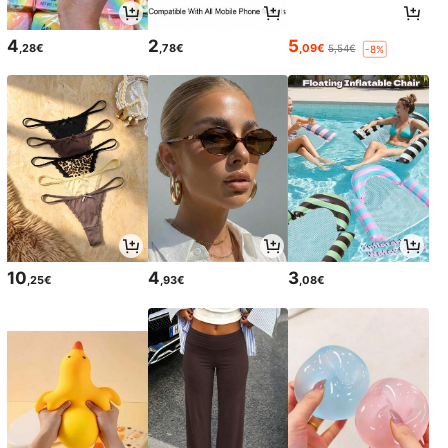
4
2
5
,28€
,78€
,09€
5,54€
-8%
10
4
3
,25€
,93€
,08€