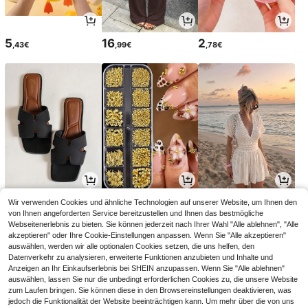
5
16
2
,43€
,99€
,78€
11
3
16
Wir verwenden Cookies und ähnliche Technologien auf unserer Website, um Ihnen den
,84€
,95€
,49€
von Ihnen angeforderten Service bereitzustellen und Ihnen das bestmögliche
Webseitenerlebnis zu bieten. Sie können jederzeit nach Ihrer Wahl "Alle ablehnen", "Alle
akzeptieren" oder Ihre Cookie-Einstellungen anpassen. Wenn Sie "Alle akzeptieren"
auswählen, werden wir alle optionalen Cookies setzen, die uns helfen, den
Datenverkehr zu analysieren, erweiterte Funktionen anzubieten und Inhalte und
Anzeigen an Ihr Einkaufserlebnis bei SHEIN anzupassen. Wenn Sie "Alle ablehnen"
auswählen, lassen Sie nur die unbedingt erforderlichen Cookies zu, die unsere Website
zum Laufen bringen. Sie können diese in den Browsereinstellungen deaktivieren, was
jedoch die Funktionalität der Website beeinträchtigen kann. Um mehr über die von uns