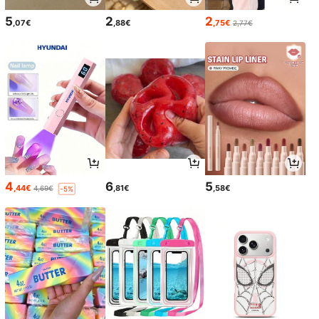
5
2
2
,07€
,88€
,75€
2,77€
4
6
5
,44€
,81€
,58€
4,69€
-5%