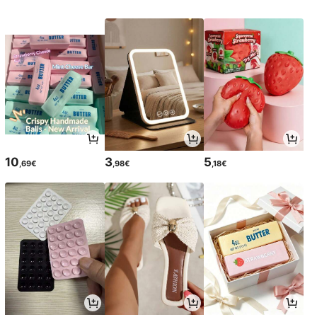
10
3
5
,69€
,98€
,18€