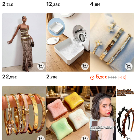
2
12
4
,74€
,38€
,15€
22
2
5
,99€
,78€
,20€
5,29€
-1%