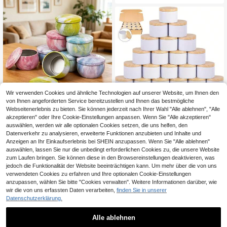
mmer Hochzeit Heim Dekoration, S
ber, Holz-Dochthalter, vollständiges
chmuckkasten und Party Favors
Material für handgemachte Duftker
zen, Heimwerker-Geschenk
Wir verwenden Cookies und ähnliche Technologien auf unserer Website, um Ihnen den
von Ihnen angeforderten Service bereitzustellen und Ihnen das bestmögliche
16er Set leere Blechdosen mit Gala
Webseitenerlebnis zu bieten. Sie können jederzeit nach Ihrer Wahl "Alle ablehnen", "Alle
xie-Marmor-Muster, DIY Duftkerze
28 übrig
akzeptieren" oder Ihre Cookie-Einstellungen anpassen. Wenn Sie "Alle akzeptieren"
24 Stücke weiße Metallkerzenbech
n-Handwerk Dekoration Metall-Ker
3
auswählen, werden wir alle optionalen Cookies setzen, die uns helfen, den
,74€
-18%
4,57€
er mit Holzmaserung-Deckeln, 4/8
zenbehälter, Hochzeitsgastgesche
5 übrig
Datenverkehr zu analysieren, erweiterte Funktionen anzubieten und Inhalte und
oz - ideal für DIY Kerzenmachen un
nke und kleine Aufbewahrungsboxe
23
,14€
Anzeigen an Ihr Einkaufserlebnis bei SHEIN anzupassen. Wenn Sie "Alle ablehnen"
d Aufbewahrungsbehälter, Kerzenm
n für den Haushalt
auswählen, lassen Sie nur die unbedingt erforderlichen Cookies zu, die unsere Website
acherbedarf
zum Laufen bringen. Sie können diese in den Browsereinstellungen deaktivieren, was
jedoch die Funktionalität der Website beeinträchtigen kann. Um mehr über die von uns
verwendeten Cookies zu erfahren und Ihre optionalen Cookie-Einstellungen
anzupassen, wählen Sie bitte "Cookies verwalten". Weitere Informationen darüber, wie
wir die von uns erfassten Daten verarbeiten,
finden Sie in unserer
Datenschutzerklärung.
Alle ablehnen