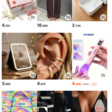
4
16
2
,15€
,99€
,78€
3
4
4
,98€
,81€
,44€
4,69€
-5%