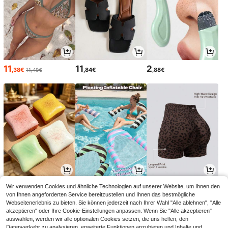
11
11
2
,38€
,84€
,88€
11,49€
2
3
12
Wir verwenden Cookies und ähnliche Technologien auf unserer Website, um Ihnen den
,88€
,08€
,81€
von Ihnen angeforderten Service bereitzustellen und Ihnen das bestmögliche
Webseitenerlebnis zu bieten. Sie können jederzeit nach Ihrer Wahl "Alle ablehnen", "Alle
akzeptieren" oder Ihre Cookie-Einstellungen anpassen. Wenn Sie "Alle akzeptieren"
auswählen, werden wir alle optionalen Cookies setzen, die uns helfen, den
Datenverkehr zu analysieren, erweiterte Funktionen anzubieten und Inhalte und