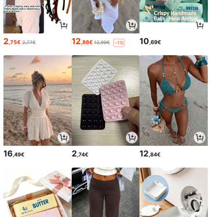
2
12
10
,75€
,86€
,69€
2,77€
12,99€
-1%
16
2
12
,49€
,74€
,84€