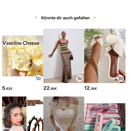
Könnte dir auch gefallen
5
22
12
,62€
,99€
,38€