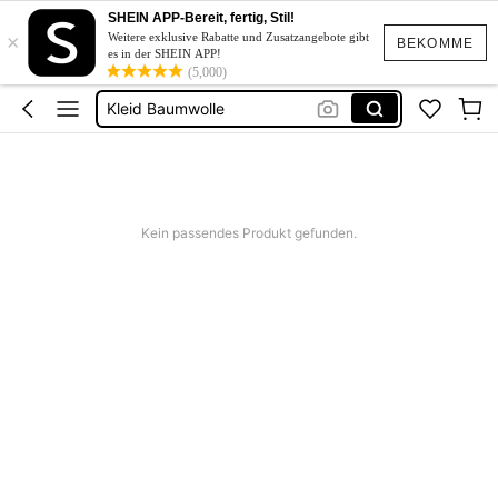
Kleid Weiß Sommer
SHEIN APP-Bereit, fertig, Stil!
×
Kurze Kleider Sommer
Weitere exklusive Rabatte und Zusatzangebote gibt
BEKOMME
es in der SHEIN APP!
Bikini
(5,000)
Kleid Baumwolle
Kurze Hose Männer
Kleid Weiß Sommer
Kurze Kleider Sommer
Kein passendes Produkt gefunden.