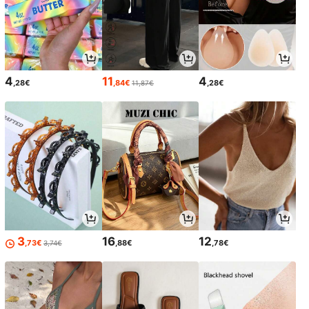
4
11
4
,28€
,84€
,28€
11,87€
3
16
12
,73€
,88€
,78€
3,74€