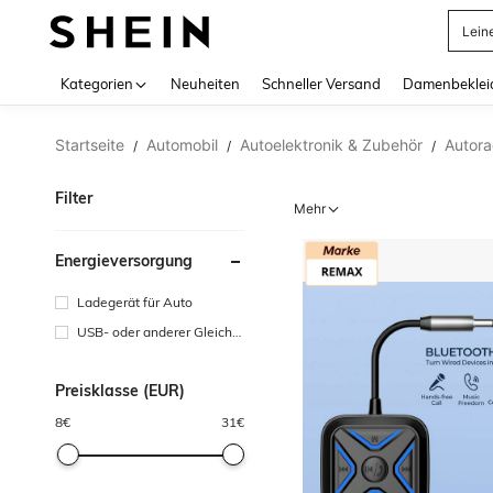
Lein
Use up 
Kategorien
Neuheiten
Schneller Versand
Damenbeklei
Startseite
Automobil
Autoelektronik & Zubehör
Autora
/
/
/
Filter
Mehr
Energieversorgung
Ladegerät für Auto
USB- oder anderer Gleichst
romanschluss
Preisklasse (EUR)
8
€
31
€