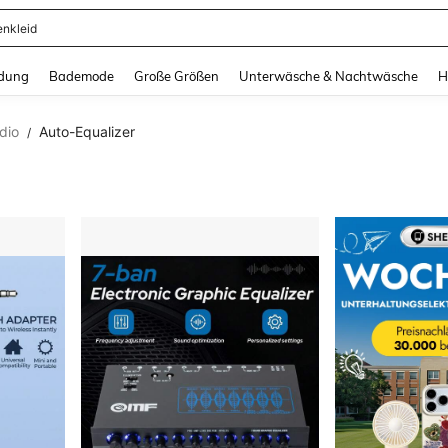
enkleid
and down arrow keys to navigate search Zuletzt gesucht and Suche und Finde. Pr
dung
Bademode
Große Größen
Unterwäsche & Nachtwäsche
H
dio
Auto-Equalizer
/