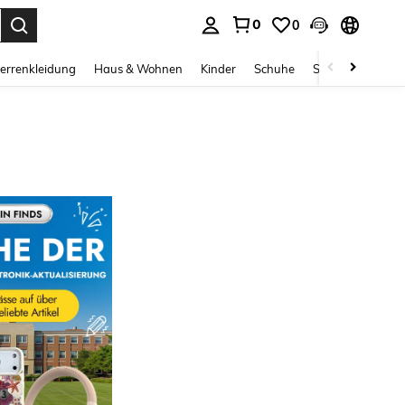
0
0
ess Enter to select.
errenkleidung
Haus & Wohnen
Kinder
Schuhe
Schmuck & Acces