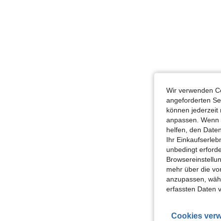
Wir verwenden Co
angeforderten Ser
können jederzeit 
anpassen. Wenn Si
helfen, den Date
Ihr Einkaufserle
unbedingt erford
Browsereinstellun
mehr über die vo
anzupassen, wähle
erfassten Daten 
Cookies verw