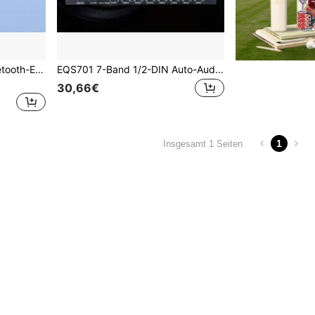
REMAX Mini tragbarer Bluetooth-Empfänger, Kabel zu Wireless-Adapter, Bluetooth 5.3 stabile Verbindung mit automatischer Wiederverbindung, Freisprechfunktion, Musikfreiheit, 6 EQ-Modi, TF-Kartenwiedergabe, Kfz-Zubehör, Kfz-Essentials
EQS701 7-Band 1/2-DIN Auto-Audio-Grafik-Equalizer/Crossover mit vorderem 3,5-mm-Aux-Eingang, hinterem RCA-Aux-Eingang und High-Level-Lautsprecher-Eingang
30,66€
1
Insgesamt 1 Seiten