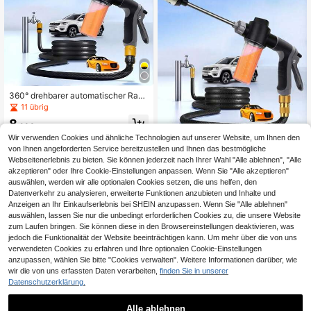
360° drehbarer automatischer Rase
nsprenger mit Anschluss und Zubeh
11 übrig
örset, manuell einstellbarer Drehar
8
m, 12 Düsen, DIY-Komponenten für
,93€
automatisches Bewässerungssyste
Wir verwenden Cookies und ähnliche Technologien auf unserer Website, um Ihnen den
2
andere Händler
m, Mehrwinkel-Großflächenabdeck
von Ihnen angeforderten Service bereitzustellen und Ihnen das bestmögliche
ung für Garten, Rasen, Terrasse, Blu
1 Set Multifunktions Hochdruck Aut
Webseitenerlebnis zu bieten. Sie können jederzeit nach Ihrer Wahl "Alle ablehnen", "Alle
menbeet, Dachkühlung, Außenbew
o Waschen Sprühpistole mit Schau
7 übrig
akzeptieren" oder Ihre Cookie-Einstellungen anpassen. Wenn Sie "Alle akzeptieren"
ässerung, langanhaltend Kunststoff
m Seifenflasche, langanhaltend rob
auswählen, werden wir alle optionalen Cookies setzen, die uns helfen, den
material, kein Strom erforderlich
4
uste Düse, einstellbarer Wasserfluss
,38€
Datenverkehr zu analysieren, erweiterte Funktionen anzubieten und Inhalte und
Reinigungswerkzeug, geeignet für
Anzeigen an Ihr Einkaufserlebnis bei SHEIN anzupassen. Wenn Sie "Alle ablehnen"
Motorrad und Fahrzeugwäsche, Ha
auswählen, lassen Sie nur die unbedingt erforderlichen Cookies zu, die unsere Website
usgarten Bewässerung und Bewäss
zum Laufen bringen. Sie können diese in den Browsereinstellungen deaktivieren, was
erung, Schwerlast Outdoor Auto Pfl
ege Reinigungszubehör
jedoch die Funktionalität der Website beeinträchtigen kann. Um mehr über die von uns
verwendeten Cookies zu erfahren und Ihre optionalen Cookie-Einstellungen
anzupassen, wählen Sie bitte "Cookies verwalten". Weitere Informationen darüber, wie
wir die von uns erfassten Daten verarbeiten,
finden Sie in unserer
Datenschutzerklärung.
Alle ablehnen