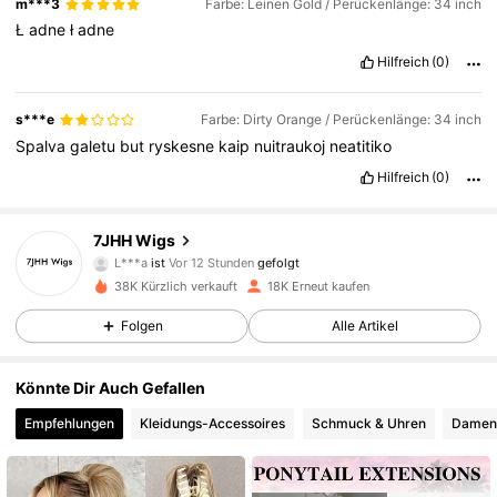
m***3
Farbe: Leinen Gold / Perückenlänge: 34 inch
Ł
adne
ł
adne
Hilfreich
(0)
s***e
Farbe: Dirty Orange / Perückenlänge: 34 inch
Spalva
galetu
but
ryskesne
kaip
nuitraukoj
neatitiko
Hilfreich
(0)
15K Follower
4,84
7JHH Wigs
L***a
ist
Vor 12 Stunden
gefolgt
d***7
ist am Durchsuchen
38K Kürzlich verkauft
18K Erneut kaufen
15K Follower
4,84
Folgen
Alle Artikel
15K Follower
4,84
Könnte Dir Auch Gefallen
Empfehlungen
Kleidungs-Accessoires
Schmuck & Uhren
Damen 
15K Follower
4,84