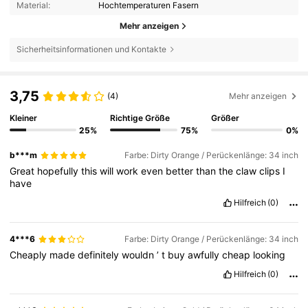
Material:
Hochtemperaturen Fasern
Mehr anzeigen
Sicherheitsinformationen und Kontakte
3,75
(4)
Mehr anzeigen
Kleiner
Richtige Größe
Größer
25%
75%
0%
b***m
Farbe: Dirty Orange / Perückenlänge: 34 inch
Great
hopefully
this
will
work
even
better
than
the
claw
clips
I
have
Hilfreich
(0)
4***6
Farbe: Dirty Orange / Perückenlänge: 34 inch
Cheaply
made
definitely
wouldn
’
t
buy
awfully
cheap
looking
Hilfreich
(0)