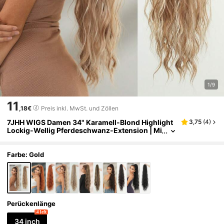
1/9
11
,18€
Preis inkl. MwSt. und Zöllen
7JHH WIGS Damen 34" Karamell-Blond Highlight
3,75
(
4
)
Lockig-Wellig Pferdeschwanz-Extension | Mi
t Kordelzug gesichert, weiches synthetische
s Haar – ideal für den Alltag, Partys & sofortigen V
olumen-Boost
Farbe: Gold
Perückenlänge
4 left
34 inch