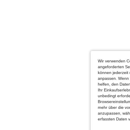
Wir verwenden Co
angeforderten Ser
können jederzeit 
anpassen. Wenn Si
helfen, den Date
Ihr Einkaufserle
unbedingt erford
Browsereinstellun
mehr über die vo
anzupassen, wähle
erfassten Daten 