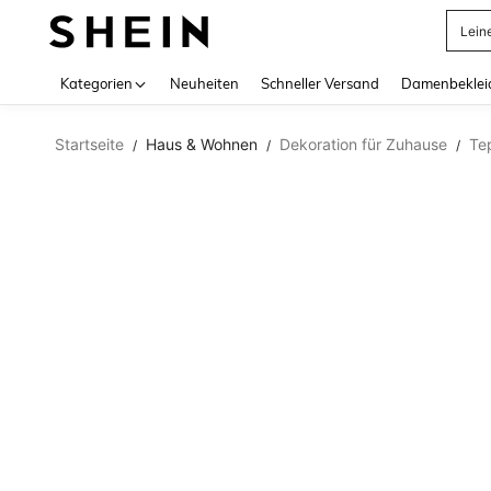
Lein
Use up 
Kategorien
Neuheiten
Schneller Versand
Damenbeklei
Startseite
Haus & Wohnen
Dekoration für Zuhause
Te
/
/
/