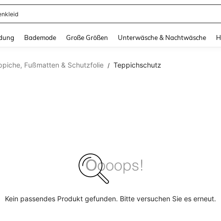
enkleid
and down arrow keys to navigate search Zuletzt gesucht and Suche und Finde. Pr
dung
Bademode
Große Größen
Unterwäsche & Nachtwäsche
H
ppiche, Fußmatten & Schutzfolie
Teppichschutz
/
Kein passendes Produkt gefunden. Bitte versuchen Sie es erneut.