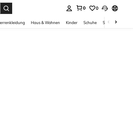
0
0
ess Enter to select.
errenkleidung
Haus & Wohnen
Kinder
Schuhe
Schmuck & Acces