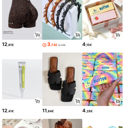
12
3
4
,81€
,73€
,15€
3,74€
12
11
4
,41€
,84€
,28€