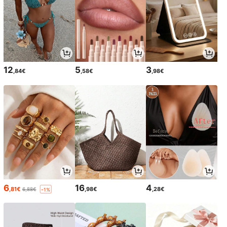
12
5
3
,84€
,58€
,98€
6
16
4
,81€
,98€
,28€
6,88€
-1%