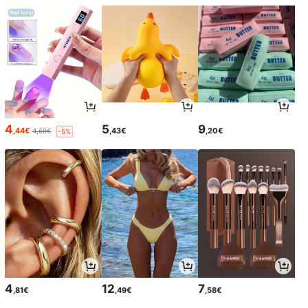
4
5
9
,44€
,43€
,20€
4,69€
-5%
4
12
7
,81€
,49€
,58€