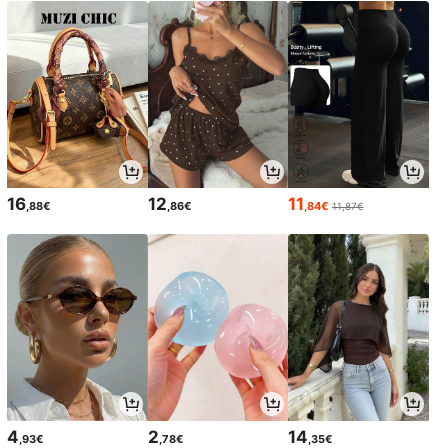
16
12
11
,88€
,86€
,84€
11,87€
4
2
14
,93€
,78€
,35€