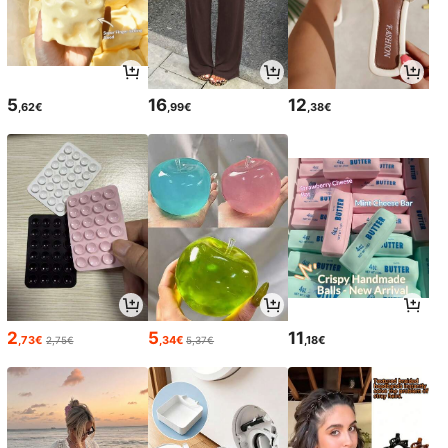
5
16
12
,62€
,99€
,38€
2
5
11
,73€
,34€
,18€
2,75€
5,37€