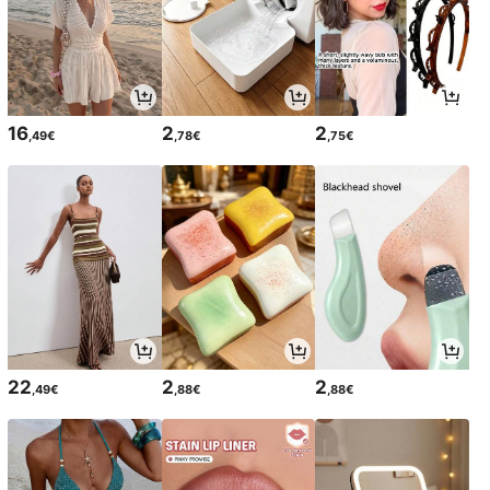
16
2
2
,49€
,78€
,75€
22
2
2
,49€
,88€
,88€