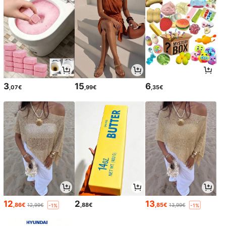
3
15
6
,07€
,99€
,35€
12
2
13
,86€
,88€
,85€
12,99€
13,99€
-1%
-1%