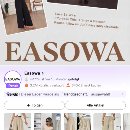
248K Follower
4,69
Easowa
m***s
ist
Vor 10 Minuten
gefolgt
n***i
ist am Durchsuchen
248K Follower
4,69
3.2M Kürzlich verkauft
640K Erneut kaufen
Dieser Laden wurde als
「Trendgeschäft」
ausgewählt
248K Follower
4,69
Folgen
Alle Artikel
248K Follower
4,69