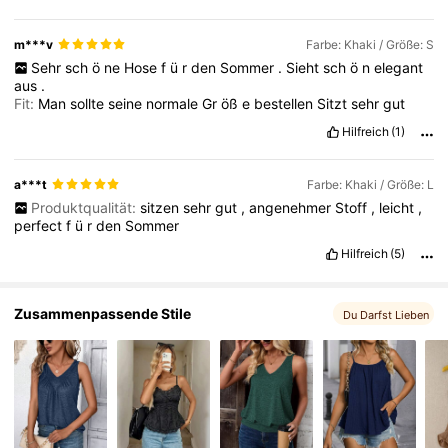
m***v
Farbe: Khaki / Größe: S
Sehr
sch
ö
ne
Hose
f
ü
r
den
Sommer
.
Sieht
sch
ö
n
elegant
aus
.
Fit:
Man
sollte
seine
normale
Gr
öß
e
bestellen
Sitzt
sehr
gut
Hilfreich
(1)
a***t
Farbe: Khaki / Größe: L
Produktqualität:
sitzen
sehr
gut
,
angenehmer
Stoff
,
leicht
,
perfect
f
ü
r
den
Sommer
Hilfreich
(5)
Zusammenpassende Stile
Du Darfst Lieben