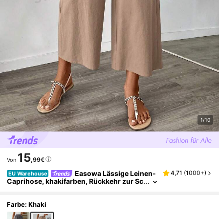
1/10
15
,99€
Von
Easowa Lässige Leinen-
4,71
(
1000+
)
EU Warehouse
Caprihose, khakifarben, Rückkehr zur Sc
hule/Büromode für Frauen
Farbe: Khaki