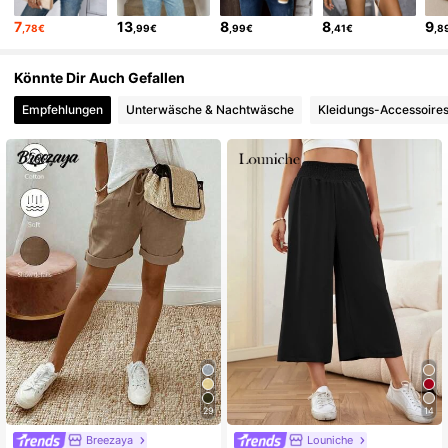
7
13
8
8
9
,78€
,99€
,99€
,41€
,8
Könnte Dir Auch Gefallen
Empfehlungen
Unterwäsche & Nachtwäsche
Kleidungs-Accessoire
29
14
Breezaya
Louniche