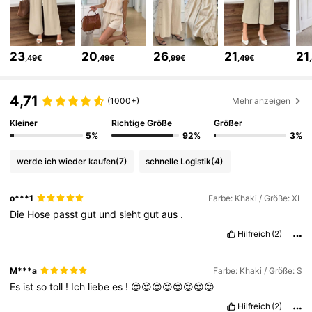
248K Follower
4,69
23
20
26
21
21
,49€
,49€
,99€
,49€
248K Follower
4,69
4,71
(1000+)
Mehr anzeigen
248K Follower
4,69
Kleiner
Richtige Größe
Größer
5%
92%
3%
werde ich wieder kaufen
(7)
schnelle Logistik
(4)
248K Follower
4,69
o***1
Farbe: Khaki / Größe: XL
Die
Hose
passt
gut
und
sieht
gut
aus
.
248K Follower
4,69
Hilfreich
(2)
248K Follower
4,69
M***a
Farbe: Khaki / Größe: S
Es
ist
so
toll
!
Ich
liebe
es
!
😍😍😍😍😍😍😍😍
Hilfreich
(2)
248K Follower
4,69