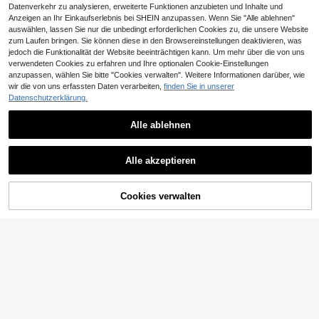
Datenverkehr zu analysieren, erweiterte Funktionen anzubieten und Inhalte und
Anzeigen an Ihr Einkaufserlebnis bei SHEIN anzupassen. Wenn Sie "Alle ablehnen"
auswählen, lassen Sie nur die unbedingt erforderlichen Cookies zu, die unsere Website
zum Laufen bringen. Sie können diese in den Browsereinstellungen deaktivieren, was
jedoch die Funktionalität der Website beeinträchtigen kann. Um mehr über die von uns
verwendeten Cookies zu erfahren und Ihre optionalen Cookie-Einstellungen
anzupassen, wählen Sie bitte "Cookies verwalten". Weitere Informationen darüber, wie
wir die von uns erfassten Daten verarbeiten,
finden Sie in unserer
Datenschutzerklärung.
6
Alle ablehnen
0,21€ sparen
SHEIN Frenchy Dame
EU Warehouse
n Casual Karomuster Hose mit Tunn
2 Stück Damen Lässi
13
EU Warehouse
,49€
elzug Taille
g einfarbige weite Hosen, strukturie
18
Alle akzeptieren
,57€
-1%
18,78€
rter Stoff lange Hosen, Bindegürtel,
modisch vielseitig Reise-Essential f
ür den Herbst, müheloser Stil
ZUM WARENKORB
Cookies verwalten
JETZT EINKAUFEN
HINZUFÜGEN