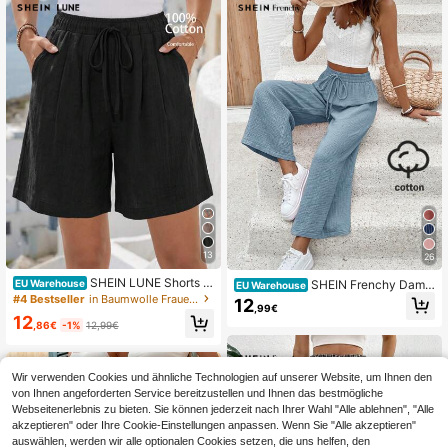
13
26
SHEIN LUNE Shorts m
SHEIN Frenchy Dame
EU Warehouse
EU Warehouse
it weitem Beinschnitt Einfarbig Knot
n einfarbige Hose im minimalistisch
#4 Bestseller
in Baumwolle Frauen Shorts
12
,99€
en vorn,
en Stil, geeignet für den Sommer
12
,86€
-1%
12,99€
Wir verwenden Cookies und ähnliche Technologien auf unserer Website, um Ihnen den
von Ihnen angeforderten Service bereitzustellen und Ihnen das bestmögliche
Webseitenerlebnis zu bieten. Sie können jederzeit nach Ihrer Wahl "Alle ablehnen", "Alle
akzeptieren" oder Ihre Cookie-Einstellungen anpassen. Wenn Sie "Alle akzeptieren"
auswählen, werden wir alle optionalen Cookies setzen, die uns helfen, den