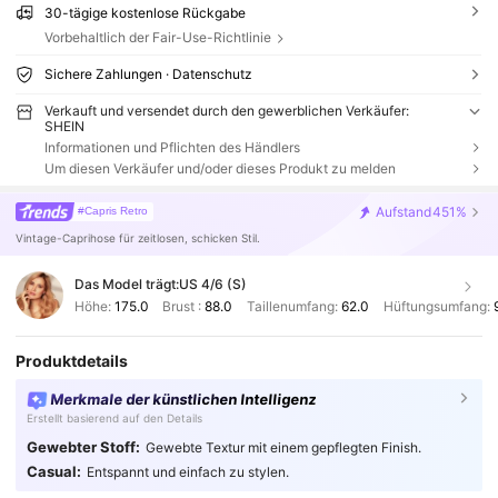
30-tägige kostenlose Rückgabe
Vorbehaltlich der Fair-Use-Richtlinie
Sichere Zahlungen · Datenschutz
Verkauft und versendet durch den gewerblichen Verkäufer:
SHEIN
Informationen und Pflichten des Händlers
Um diesen Verkäufer und/oder dieses Produkt zu melden
Aufstand
451%
#Capris Retro
Vintage-Caprihose für zeitlosen, schicken Stil.
Das Model trägt:
US 4/6 (S)
Höhe:
175.0
Brust :
88.0
Taillenumfang:
62.0
Hüftungsumfang:
Produktdetails
Merkmale der künstlichen Intelligenz
Erstellt basierend auf den Details
Gewebter Stoff:
Gewebte Textur mit einem gepflegten Finish.
Casual:
Entspannt und einfach zu stylen.