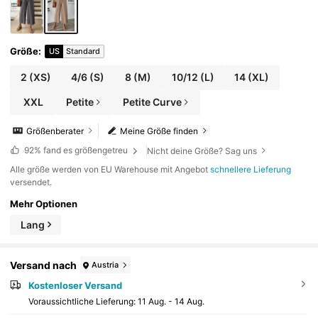
Größe
:
US
Standard
2
(XS)
4/6
(S)
8
(M)
10/12
(L)
14
(XL)
XXL
Petite
Petite Curve
Größenberater
Meine Größe finden
92%
fand es größengetreu
Nicht deine Größe? Sag uns
Alle größe werden von EU Warehouse mit Angebot
schnellere Lieferung
versendet.
Mehr Optionen
Lang
Versand nach
Austria
Kostenloser Versand
Voraussichtliche Lieferung:
11 Aug. - 14 Aug.