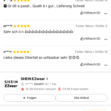
s***a
Farbe: Weiss / Größe: M
Gr
öß
e
passt
,
Qualit
ä
t
gut
,
Lieferung
Schnell
Hilfreich
(0)
m***i
Farbe: Weiss / Größe: S
Sehr
sch
ö
n
👍👍👍👍👍👍👍👍👍👍👍👍👍👍
Hilfreich
(0)
c***r
Farbe: Weiss / Größe: M
Liebe
dieses
Oberteil
so
unfassbar
sehr
😍😍😍
Hilfreich
(0)
SHEIN EZwear
1.9M Follower
4,85
m***r
bezahlt
Vor 1 Tag
18.3M Kürzlich verkauft
24.1M Erneut kaufen
1.9M Follower
4,85
Folgen
Alle Artikel