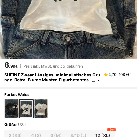
1/7
8
,99€
Preis inkl. MwSt. und Zollgebühren
SHEIN EZwear Lässiges, minimalistisches Gru
4,70
(
100+
)
nge-Retro-Blume Muster-Figurbetontes
Rundhals-Kurzarm-T-Shirt für Frauen, ge
eignet für den Sommer, zum Layering im Herb
st/Winter
Farbe: Weiss
Größe
US
1 left
2
(XS)
4
(S)
6
(M)
8/10
(L)
12
(XL)