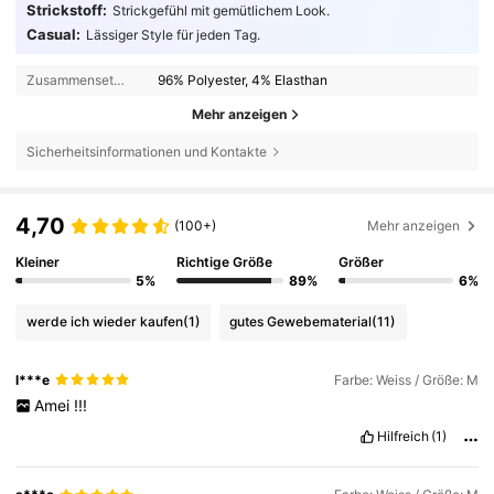
Strickstoff:
Strickgefühl mit gemütlichem Look.
Casual:
Lässiger Style für jeden Tag.
Zusammensetzung:
96% Polyester, 4% Elasthan
Mehr anzeigen
Sicherheitsinformationen und Kontakte
4,70
(100+)
Mehr anzeigen
Kleiner
Richtige Größe
Größer
5%
89%
6%
werde ich wieder kaufen
(1)
gutes Gewebematerial
(11)
l***e
Farbe: Weiss / Größe: M
Amei
!!!
Hilfreich
(1)