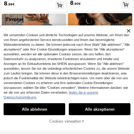
Asymmetrisches Design Schlankhei
8
8
Basic gestreiftes Kontrastsaum V-A
,90€
,99€
ts-Taille Sexy asymmetrische Schul
usschnitt Langarm Top, Schulanfan
ter Süßer Urlaubsstil T-Shirt
g/Ausflug/Streetwear Lässig
Wir verwenden Cookies und ähnliche Technologien auf unserer Website, um Ihnen den
von Ihnen angeforderten Service bereitzustellen und Ihnen das bestmögliche
Webseitenerlebnis zu bieten. Sie können jederzeit nach Ihrer Wahl "Alle ablehnen", "Alle
akzeptieren" oder Ihre Cookie-Einstellungen anpassen. Wenn Sie "Alle akzeptieren"
auswählen, werden wir alle optionalen Cookies setzen, die uns helfen, den
Datenverkehr zu analysieren, erweiterte Funktionen anzubieten und Inhalte und
Anzeigen an Ihr Einkaufserlebnis bei SHEIN anzupassen. Wenn Sie "Alle ablehnen"
auswählen, lassen Sie nur die unbedingt erforderlichen Cookies zu, die unsere Website
zum Laufen bringen. Sie können diese in den Browsereinstellungen deaktivieren, was
jedoch die Funktionalität der Website beeinträchtigen kann. Um mehr über die von uns
verwendeten Cookies zu erfahren und Ihre optionalen Cookie-Einstellungen
anzupassen, wählen Sie bitte "Cookies verwalten". Weitere Informationen darüber, wie
wir die von uns erfassten Daten verarbeiten,
finden Sie in unserer
10
16
Datenschutzerklärung.
IslaSuriya Damen einfarbiges dunk
Breezaya
8
elgraues Kurzarm-T-Shirt mit Knopf
,99€
Alle ablehnen
Alle akzeptieren
Breezaya Rundhals-T
EU Warehouse
leiste im Casual-Stil, kurz geschnitt
11
-Shirt mit Spitzenpatches für den S
en
,87€
ommer, Kurzarm
Cookies verwalten
ZUM WARENKORB HINZUFÜGEN