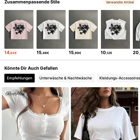
Zusammenpassende Stile
1.9M Follower
4,85
Verwandte Artikel
1.9M Follower
4,85
1.9M Follower
4,85
14
15
15
10
20
,84€
,49€
,99€
,12€
1.9M Follower
4,85
Könnte Dir Auch Gefallen
Empfehlungen
Unterwäsche & Nachtwäsche
Kleidungs-Accessoire
1.9M Follower
4,85
1.9M Follower
4,85
1.9M Follower
4,85