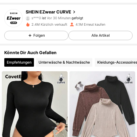
398K Follower
4,84
SHEIN EZwear CURVE
s***0
ist
Vor 30 Minuten
gefolgt
2.4M Kürzlich verkauft
4.1M Erneut kaufen
398K Follower
4,84
Folgen
Alle Artikel
398K Follower
4,84
Könnte Dir Auch Gefallen
Empfehlungen
Unterwäsche & Nachtwäsche
Kleidungs-Accessoire
398K Follower
4,84
398K Follower
4,84
398K Follower
4,84
398K Follower
4,84