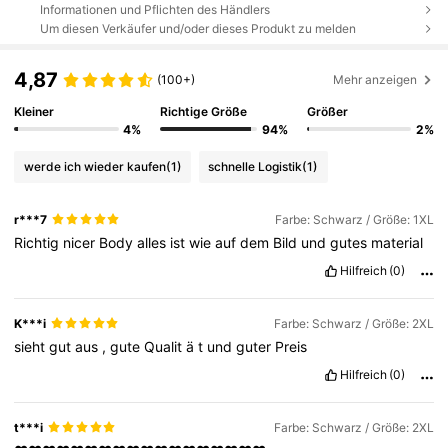
Informationen und Pflichten des Händlers
Um diesen Verkäufer und/oder dieses Produkt zu melden
4,87
(100+)
Mehr anzeigen
Kleiner
Richtige Größe
Größer
4%
94%
2%
werde ich wieder kaufen
(1)
schnelle Logistik
(1)
r***7
Farbe: Schwarz / Größe: 1XL
Richtig
nicer
Body
alles
ist
wie
auf
dem
Bild
und
gutes
material
Hilfreich
(0)
K***i
Farbe: Schwarz / Größe: 2XL
sieht
gut
aus
,
gute
Qualit
ä
t
und
guter
Preis
Hilfreich
(0)
t***i
Farbe: Schwarz / Größe: 2XL