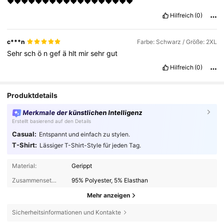
❤️❤️❤️❤️❤️❤️❤️❤️❤️❤️❤️❤️❤️❤️❤️❤️❤️❤️
Hilfreich
(0)
c***n
Farbe: Schwarz / Größe: 2XL
Sehr
sch
ö
n
gef
ä
hlt
mir
sehr
gut
Hilfreich
(0)
Produktdetails
Merkmale der künstlichen Intelligenz
Erstellt basierend auf den Details
Casual:
Entspannt und einfach zu stylen.
T-Shirt:
Lässiger T-Shirt-Style für jeden Tag.
Material:
Gerippt
Zusammensetzung:
95% Polyester, 5% Elasthan
Mehr anzeigen
Sicherheitsinformationen und Kontakte