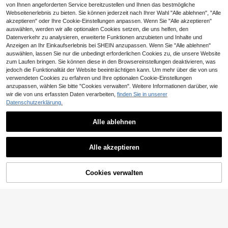
von Ihnen angeforderten Service bereitzustellen und Ihnen das bestmögliche
Webseitenerlebnis zu bieten. Sie können jederzeit nach Ihrer Wahl "Alle ablehnen", "Alle
akzeptieren" oder Ihre Cookie-Einstellungen anpassen. Wenn Sie "Alle akzeptieren"
auswählen, werden wir alle optionalen Cookies setzen, die uns helfen, den
Datenverkehr zu analysieren, erweiterte Funktionen anzubieten und Inhalte und
Anzeigen an Ihr Einkaufserlebnis bei SHEIN anzupassen. Wenn Sie "Alle ablehnen"
auswählen, lassen Sie nur die unbedingt erforderlichen Cookies zu, die unsere Website
zum Laufen bringen. Sie können diese in den Browsereinstellungen deaktivieren, was
jedoch die Funktionalität der Website beeinträchtigen kann. Um mehr über die von uns
verwendeten Cookies zu erfahren und Ihre optionalen Cookie-Einstellungen
anzupassen, wählen Sie bitte "Cookies verwalten". Weitere Informationen darüber, wie
wir die von uns erfassten Daten verarbeiten,
finden Sie in unserer
Datenschutzerklärung.
6
Alle ablehnen
INAWLY Große Größe
EU Warehouse
n Minimalistische Lässig Langarm
18
,80€
Weiß Hemd Bodysuit
SHEIN Essnce Damen Große Größe
Alle akzeptieren
n Herbst und Winter Lässig Slim Fit
21
,99€
Langarm Mehrfarbig Bodysuit 3er P
ack, Herbst Damenkleidung, Home
coming, schwarzer Langarm Bodys
ZUM WARENKORB
Cookies verwalten
JETZT EINKAUFEN
uit
HINZUFÜGEN