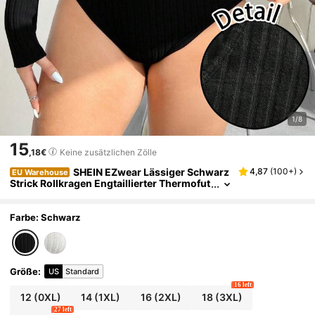
1/8
15
,18€
Keine zusätzlichen Zölle
SHEIN EZwear Lässiger Schwarz
4,87
(
100+
)
EU Warehouse
Strick Rollkragen Engtaillierter Thermofut
ter Bodysuit in Große Größen, geeignet fü
r Herbst/Winter Schwarz Bodysuit Langarm B
odysuit Schwarz Bodysuit Damen Damen Bod
Farbe: Schwarz
ysuit Sexy Bodysuit Sexy Damenbekleidung D
amen Bodysuit
Größe
:
US
Standard
16 left
12
(0XL)
14
(1XL)
16
(2XL)
18
(3XL)
27 left