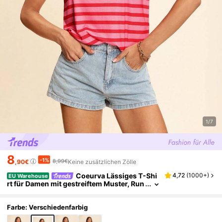
1/7
8
-1%
8,99€
,90€
Keine zusätzlichen Zölle
Coeurva Lässiges T-Shi
4,72
(
1000+
)
EU Warehouse
rt für Damen mit gestreiftem Muster, Run
dausschnitt, Kurzarm, weite Form, geeig
net für den Sommer
Farbe: Verschiedenfarbig