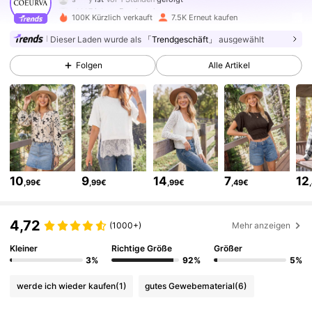
s***7
ist am Durchsuchen
19K Follower
4,72
100K Kürzlich verkauft
7.5K Erneut kaufen
Dieser Laden wurde als
「Trendgeschäft」
ausgewählt
19K Follower
4,72
Folgen
Alle Artikel
19K Follower
4,72
19K Follower
4,72
10
9
14
7
12
,99€
,99€
,99€
,49€
19K Follower
4,72
4,72
(1000+)
Mehr anzeigen
19K Follower
4,72
Kleiner
Richtige Größe
Größer
3%
92%
5%
werde ich wieder kaufen
(1)
gutes Gewebematerial
(6)
19K Follower
4,72