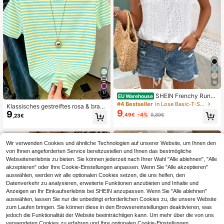
18
17
SHEIN Frenchy Rundh
EU Warehouse
als T-Shirt mit Lochstickerei, Rüsch
#4 Bestseller
in Lose Basic-T-Shirts
Klassisches gestreiftes rosa & brau
enkante und Spitzeneinfassung
9
9
nes Canelé Y2K vielseitiges elegant
,49€
-4%
9,89€
,23€
es elegantes Sommeroutfit für Frau
en Urlaubsoutfit Strandoutfit für Fra
uen, Damen lässiges Rundhals Kurz
arm einfaches T-Shirt
Wir verwenden Cookies und ähnliche Technologien auf unserer Website, um Ihnen den
von Ihnen angeforderten Service bereitzustellen und Ihnen das bestmögliche
Webseitenerlebnis zu bieten. Sie können jederzeit nach Ihrer Wahl "Alle ablehnen", "Alle
akzeptieren" oder Ihre Cookie-Einstellungen anpassen. Wenn Sie "Alle akzeptieren"
auswählen, werden wir alle optionalen Cookies setzen, die uns helfen, den
Datenverkehr zu analysieren, erweiterte Funktionen anzubieten und Inhalte und
Anzeigen an Ihr Einkaufserlebnis bei SHEIN anzupassen. Wenn Sie "Alle ablehnen"
auswählen, lassen Sie nur die unbedingt erforderlichen Cookies zu, die unsere Website
zum Laufen bringen. Sie können diese in den Browsereinstellungen deaktivieren, was
jedoch die Funktionalität der Website beeinträchtigen kann. Um mehr über die von uns
verwendeten Cookies zu erfahren und Ihre optionalen Cookie-Einstellungen