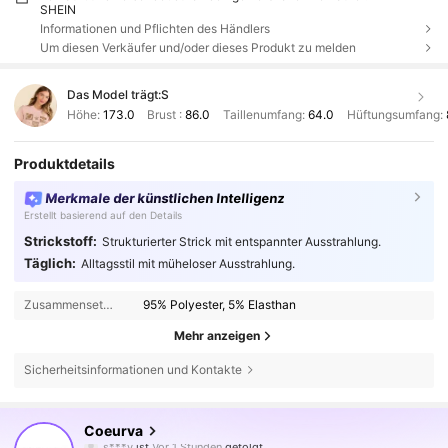
SHEIN
Informationen und Pflichten des Händlers
Um diesen Verkäufer und/oder dieses Produkt zu melden
Das Model trägt:
S
Höhe:
173.0
Brust :
86.0
Taillenumfang:
64.0
Hüftungsumfang:
Produktdetails
Merkmale der künstlichen Intelligenz
Erstellt basierend auf den Details
Strickstoff:
Strukturierter Strick mit entspannter Ausstrahlung.
Täglich:
Alltagsstil mit müheloser Ausstrahlung.
Zusammensetzung:
95% Polyester, 5% Elasthan
Mehr anzeigen
Sicherheitsinformationen und Kontakte
19K Follower
4,72
Coeurva
s***y
ist
Vor 1 Stunden
gefolgt