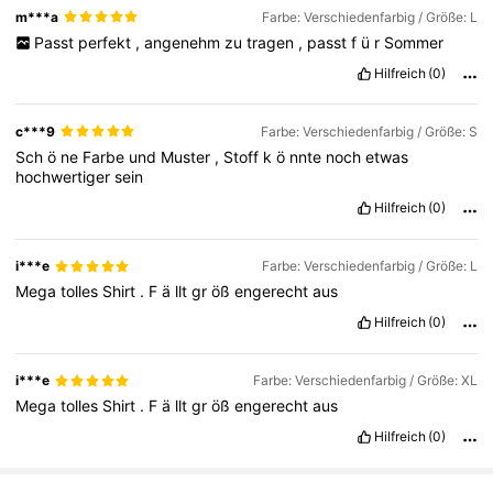
m***a
Farbe: Verschiedenfarbig / Größe: L
Passt
perfekt
,
angenehm
zu
tragen
,
passt
f
ü
r
Sommer
19K Follower
4,72
Hilfreich
(0)
19K Follower
4,72
c***9
Farbe: Verschiedenfarbig / Größe: S
Sch
ö
ne
Farbe
und
Muster
,
Stoff
k
ö
nnte
noch
etwas
hochwertiger
sein
19K Follower
4,72
Hilfreich
(0)
i***e
Farbe: Verschiedenfarbig / Größe: L
Mega
tolles
Shirt
.
F
ä
llt
gr
öß
engerecht
aus
Hilfreich
(0)
i***e
Farbe: Verschiedenfarbig / Größe: XL
Mega
tolles
Shirt
.
F
ä
llt
gr
öß
engerecht
aus
Hilfreich
(0)