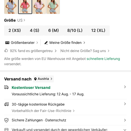
Größe
US
2
(XS)
4
(S)
6
(M)
8/10
(L)
12
(XL)
Größenberater
Meine Größe finden
92%
fand es größengetreu
Nicht deine Größe? Sag uns
Alle größe werden von EU Warehouse mit Angebot
schnellere Lieferung
versendet.
Versand nach
Austria
Kostenloser Versand
Voraussichtliche Lieferung:
12 Aug. - 17 Aug.
30-tägige kostenlose Rückgabe
Vorbehaltlich der Fair-Use-Richtlinie
Sichere Zahlungen · Datenschutz
Verkauft und versendet durch den gewerblichen Verkäufer: