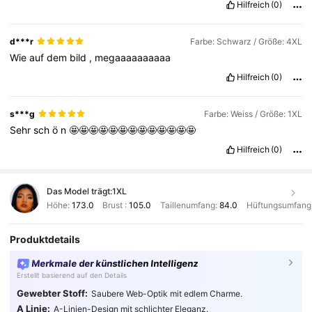
Hilfreich
(0)
d***r
Farbe: Schwarz / Größe: 4XL
Wie
auf
dem
bild
,
megaaaaaaaaaa
Hilfreich
(0)
s***g
Farbe: Weiss / Größe: 1XL
Sehr
sch
ö
n
🤩🤩🤩🤩🤩🤩🤩🤩🤩🤩🤩🤩🤩
Hilfreich
(0)
Das Model trägt:
1XL
Höhe:
173.0
Brust :
105.0
Taillenumfang:
84.0
Hüftungsumfang
Produktdetails
Merkmale der künstlichen Intelligenz
Erstellt basierend auf den Details
Gewebter Stoff:
Saubere Web-Optik mit edlem Charme.
A Linie:
A-Linien-Design mit schlichter Eleganz.