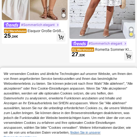
#Sommerlich elegant
Elaquor Große Größen
EU Warehouse
25
Lässig Urlaubs Anhänger Dekor Klei
,24€
d
#Sommerlich elegant
Rometta Sommer Klei
EU Warehouse
27
d Große Größen für Damen mit Spit
,22€
ze, Rüschen Saum, Schulterfrei mit
Wimpernkante
Wir verwenden Cookies und ähnliche Technologien auf unserer Website, um Ihnen den
von Ihnen angeforderten Service bereitzustellen und Ihnen das bestmögliche
Webseitenerlebnis zu bieten. Sie können jederzeit nach Ihrer Wahl "Alle ablehnen", "Alle
akzeptieren" oder Ihre Cookie-Einstellungen anpassen. Wenn Sie "Alle akzeptieren"
auswählen, werden wir alle optionalen Cookies setzen, die uns helfen, den
Datenverkehr zu analysieren, erweiterte Funktionen anzubieten und Inhalte und
Anzeigen an Ihr Einkaufserlebnis bei SHEIN anzupassen. Wenn Sie "Alle ablehnen"
auswählen, lassen Sie nur die unbedingt erforderlichen Cookies zu, die unsere Website
zum Laufen bringen. Sie können diese in den Browsereinstellungen deaktivieren, was
jedoch die Funktionalität der Website beeinträchtigen kann. Um mehr über die von uns
verwendeten Cookies zu erfahren und Ihre optionalen Cookie-Einstellungen
anzupassen, wählen Sie bitte "Cookies verwalten". Weitere Informationen darüber, wie
wir die von uns erfassten Daten verarbeiten,
finden Sie in unserer