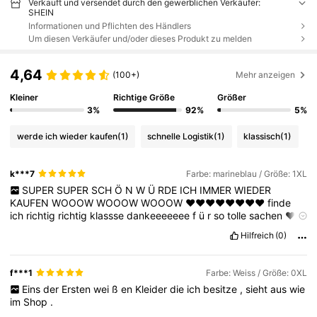
Verkauft und versendet durch den gewerblichen Verkäufer:
SHEIN
Informationen und Pflichten des Händlers
Um diesen Verkäufer und/oder dieses Produkt zu melden
4,64
(100+)
Mehr anzeigen
Kleiner
Richtige Größe
Größer
3%
92%
5%
werde ich wieder kaufen
(1)
schnelle Logistik
(1)
klassisch
(1)
k***7
Farbe: marineblau / Größe: 1XL
SUPER
SUPER
SCH
Ö
N
W
Ü
RDE
ICH
IMMER
WIEDER
KAUFEN
WOOOW
WOOOW
WOOOW
❤️❤️❤️❤️❤️❤️❤️❤️
finde
ich
richtig
richtig
klassse
dankeeeeeee
f
ü
r
so
tolle
sachen
❤️❤️
❤️❤️❤️❤️
Liebe
shein
Hilfreich
(0)
f***1
Farbe: Weiss / Größe: 0XL
Eins
der
Ersten
wei
ß
en
Kleider
die
ich
besitze
,
sieht
aus
wie
im
Shop
.