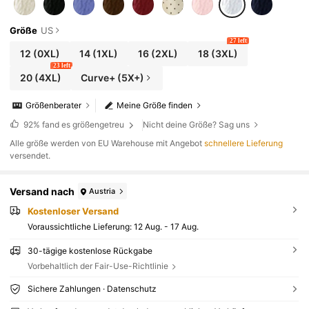
Größe
US
27 left
12
(0XL)
14
(1XL)
16
(2XL)
18
(3XL)
23 left
20
(4XL)
Curve+ (5X+)
Größenberater
Meine Größe finden
92%
fand es größengetreu
Nicht deine Größe? Sag uns
Alle größe werden von EU Warehouse mit Angebot
schnellere Lieferung
versendet.
Versand nach
Austria
Kostenloser Versand
Voraussichtliche Lieferung:
12 Aug. - 17 Aug.
30-tägige kostenlose Rückgabe
Vorbehaltlich der Fair-Use-Richtlinie
Sichere Zahlungen · Datenschutz