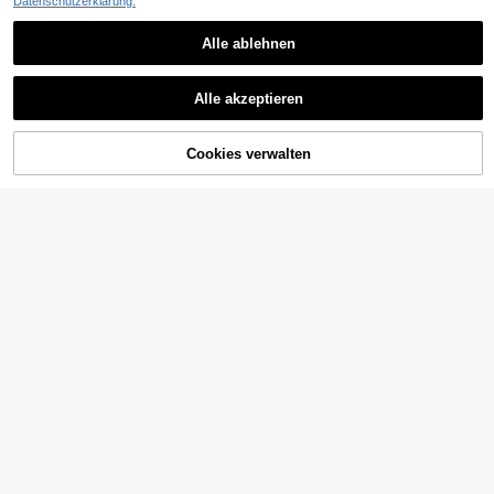
Datenschutzerklärung.
Alle ablehnen
Alle akzeptieren
ZUM WARENKORB
Cookies verwalten
JETZT EINKAUFEN
HINZUFÜGEN