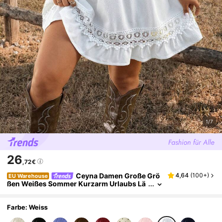
1/7
26
,72€
Ceyna Damen Große Grö
4,64
(
100+
)
EU Warehouse
ßen Weißes Sommer Kurzarm Urlaubs Lä
ssig V-Ausschnitt Spitze Ausschnitt Taill
e A-Linie Figurbetontes Kleid
Farbe: Weiss