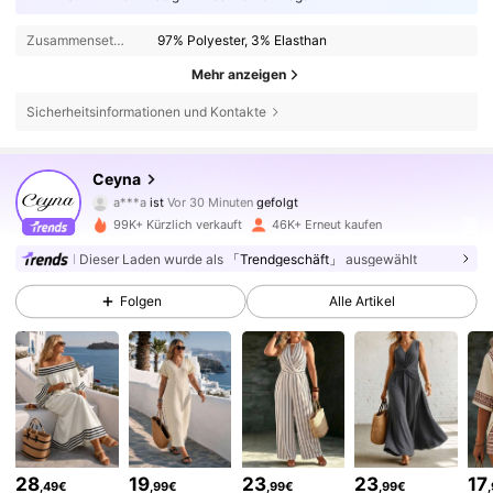
Zusammensetzung:
97% Polyester, 3% Elasthan
Mehr anzeigen
Sicherheitsinformationen und Kontakte
43K Follower
4,67
Ceyna
a***a
ist
Vor 30 Minuten
gefolgt
g***a
ist am Durchsuchen
43K Follower
4,67
99K+ Kürzlich verkauft
46K+ Erneut kaufen
Dieser Laden wurde als
「Trendgeschäft」
ausgewählt
43K Follower
4,67
Folgen
Alle Artikel
43K Follower
4,67
43K Follower
4,67
28
19
23
23
17
,49€
,99€
,99€
,99€