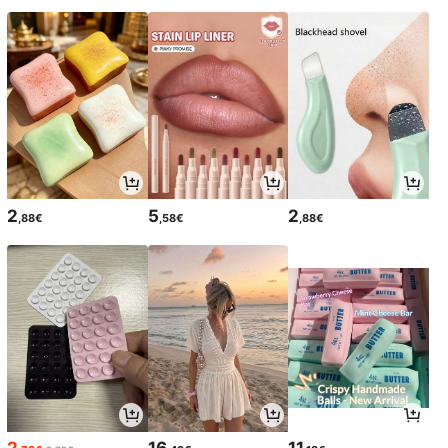
2
5
2
,88€
,58€
,88€
2
16
11