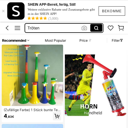
Hupe
SHEIN APP-Bereit, fertig, Stil!
×
Horn
Weitere exklusive Rabatte und Zusatzangebote gibt
BEKOMME
es in der SHEIN APP!
Vuvuzela
(5,000)
Tröten
Airhorn
Recommended
Most Popular
Price
Filter
Hupe
Horn
(Zufällige Farbe) 1 Stück bunte Tele
skop-Cheer-Horn, steigert die Spiel
4
,83€
atmosphäre, geeignet für Fußball, B
asketball und Outdoor-Spiele