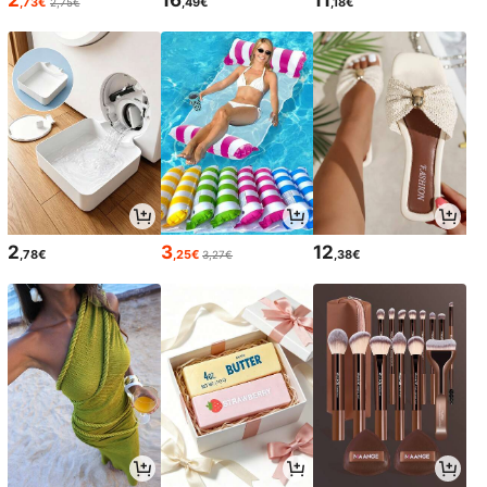
,73€
,49€
,18€
2,75€
2
3
12
,78€
,25€
,38€
3,27€