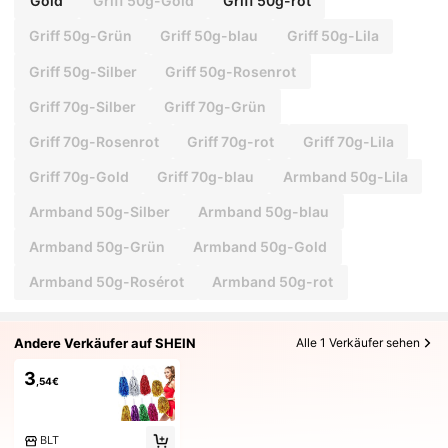
Gold
Griff 50g-Gold
Griff 50g-rot
Griff 50g-Grün
Griff 50g-blau
Griff 50g-Lila
Griff 50g-Silber
Griff 50g-Rosenrot
Griff 70g-Silber
Griff 70g-Grün
Griff 70g-Rosenrot
Griff 70g-rot
Griff 70g-Lila
Griff 70g-Gold
Griff 70g-blau
Armband 50g-Lila
Armband 50g-Silber
Armband 50g-blau
Armband 50g-Grün
Armband 50g-Gold
Armband 50g-Rosérot
Armband 50g-rot
Andere Verkäufer auf SHEIN
Alle 1 Verkäufer sehen
3
,54€
BLT