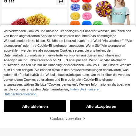
5
,82€
et für Tanzen, Tanzaccessoires, Gy
mnastik, Sportveranstaltungen und
Festivals, Teamgeist-Sportanfeueru
ng
Wir verwenden Cookies und ähnliche Technologien auf unserer Website, um Ihnen den
von Ihnen angeforderten Service bereitzustellen und Ihnen das bestmögliche
Webseitenerlebnis zu bieten. Sie können jederzeit nach Ihrer Wahl "Alle ablehnen", "Alle
akzeptieren" oder Ihre Cookie-Einstellungen anpassen. Wenn Sie "Alle akzeptieren"
auswählen, werden wir alle optionalen Cookies setzen, die uns helfen, den
Datenverkehr zu analysieren, erweiterte Funktionen anzubieten und Inhalte und
2/1 Stück/Set Cheerleading Pompo
Anzeigen an Ihr Einkaufserlebnis bei SHEIN anzupassen. Wenn Sie "Alle ablehnen"
ns, Tanzauftritt Handblumen, Cheer
10 übrig
auswählen, lassen Sie nur die unbedingt erforderlichen Cookies zu, die unsere Website
leader Pompons
3
zum Laufen bringen. Sie können diese in den Browsereinstellungen deaktivieren, was
,35€
-39%
5,58€
jedoch die Funktionalität der Website beeinträchtigen kann. Um mehr über die von uns
Cheer Pom Poms mit Griff, farb
NEW
verwendeten Cookies zu erfahren und Ihre optionalen Cookie-Einstellungen
beständig, geeignet für Sport, Tanz
34 übrig
anzupassen, wählen Sie bitte "Cookies verwalten". Weitere Informationen darüber, wie
und Cheerleading-Aufführungen
wir die von uns erfassten Daten verarbeiten,
finden Sie in unserer
3
,18€
Datenschutzerklärung.
Alle ablehnen
Alle akzeptieren
Cookies verwalten
ZUM WARENKORB HINZUFÜGEN