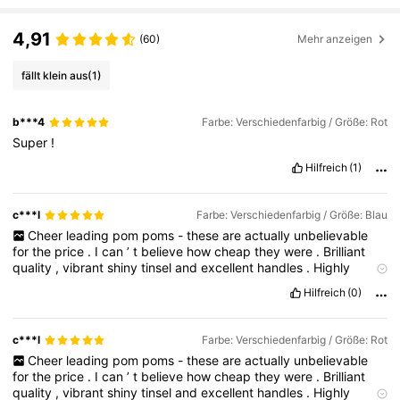
4,91
(60)
Mehr anzeigen
fällt klein aus
(1)
b***4
Farbe: Verschiedenfarbig / Größe: Rot
Super
!
Hilfreich
(1)
c***l
Farbe: Verschiedenfarbig / Größe: Blau
Cheer
leading
pom
poms
-
these
are
actually
unbelievable
for
the
price
.
I
can
’
t
believe
how
cheap
they
were
.
Brilliant
quality
,
vibrant
shiny
tinsel
and
excellent
handles
.
Highly
recommended
!
📣
Yeaaaaaaaaaaah
,
it
’
s
a
party
in
the
USA
Hilfreich
(0)
🇺🇸🥳
Bought
all
of
these
fabulous
items
for
an
American
themed
party
.
They
were
all
well
worth
the
prices
and
look
totally
ace
👍
c***l
Farbe: Verschiedenfarbig / Größe: Rot
Cheer
leading
pom
poms
-
these
are
actually
unbelievable
for
the
price
.
I
can
’
t
believe
how
cheap
they
were
.
Brilliant
quality
,
vibrant
shiny
tinsel
and
excellent
handles
.
Highly