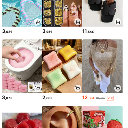
3
3
11
,08€
,95€
,84€
3
2
12
,07€
,88€
,86€
12,99€
-1%