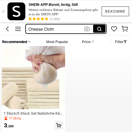
Tuch Küche
SHEIN APP-Bereit, fertig, Stil!
×
Käsetuch
Weitere exklusive Rabatte und Zusatzangebote gibt
BEKOMME
es in der SHEIN APP!
Passiertuch
(5,000)
Cheese Cloth
Seihtuch
Recommended
Most Popular
Price
Filter
Tuch Küche
Käsetuch
1 Stück/5 Stück Set Natürliche Käs
etücher, waschbar & wiederverwen
17 übrig
dbar Musselin - ideal für Kochaufga
3
ben, perfekt zum Herstellen von Jo
,25€
ghurt, Backen und Käseherstellung,