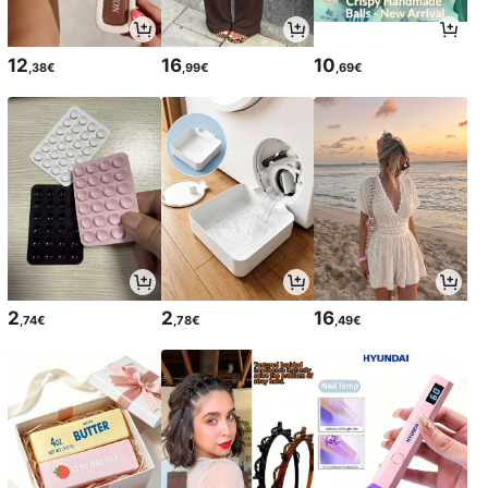
12
16
10
,38€
,99€
,69€
2
2
16
,74€
,78€
,49€