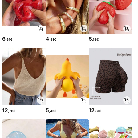
6
4
5
,81€
,81€
,18€
12
5
12
,78€
,43€
,81€