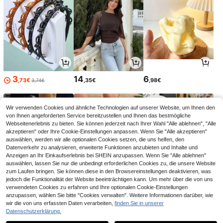
3
14
6
,73€
,35€
,98€
3,74€
Wir verwenden Cookies und ähnliche Technologien auf unserer Website, um Ihnen den
von Ihnen angeforderten Service bereitzustellen und Ihnen das bestmögliche
Webseitenerlebnis zu bieten. Sie können jederzeit nach Ihrer Wahl "Alle ablehnen", "Alle
akzeptieren" oder Ihre Cookie-Einstellungen anpassen. Wenn Sie "Alle akzeptieren"
auswählen, werden wir alle optionalen Cookies setzen, die uns helfen, den
Datenverkehr zu analysieren, erweiterte Funktionen anzubieten und Inhalte und
Anzeigen an Ihr Einkaufserlebnis bei SHEIN anzupassen. Wenn Sie "Alle ablehnen"
auswählen, lassen Sie nur die unbedingt erforderlichen Cookies zu, die unsere Website
zum Laufen bringen. Sie können diese in den Browsereinstellungen deaktivieren, was
jedoch die Funktionalität der Website beeinträchtigen kann. Um mehr über die von uns
verwendeten Cookies zu erfahren und Ihre optionalen Cookie-Einstellungen
11
17
4
anzupassen, wählen Sie bitte "Cookies verwalten". Weitere Informationen darüber, wie
,84€
,84€
,78€
11,87€
wir die von uns erfassten Daten verarbeiten,
finden Sie in unserer
Datenschutzerklärung.
1
1