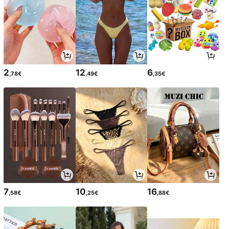
2
12
6
,78€
,49€
,35€
7
10
16
,58€
,25€
,88€