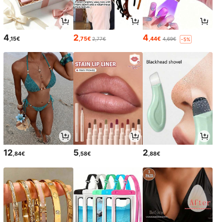
4
2
4
,15€
,75€
,44€
2,77€
4,69€
-5%
12
5
2
,84€
,58€
,88€