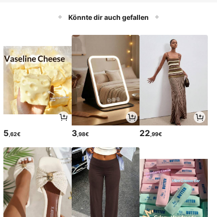
lebensmittelecht & langanhaltend, u
nverzichtbar für die Küche (zufällig
Könnte dir auch gefallen
e Farbtiefe)
5
3
22
,62€
,98€
,99€