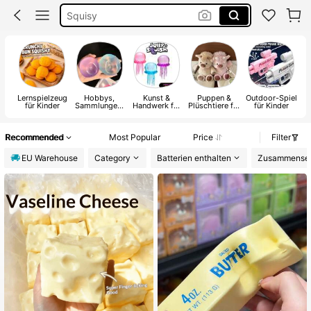
Spuishy
Slime
Squishies
Lernspielzeug
Hobbys,
Kunst &
Puppen &
Outdoor-Spiel
für Kinder
Sammlungen,
Handwerk für
Plüschtiere für
für Kinder
U
Partys
Kinder
Kinder
Recommended
Most Popular
Price
Filter
EU Warehouse
Category
Batterien enthalten
Zusammense