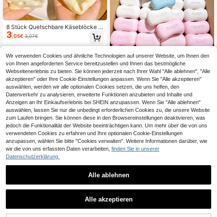
8 Stück Quetschbare Käseblöcke -
3
Formbare langsam zurückspringend
,05€
3,07€
e Kokosöl handgemachte Squishy
Bälle, Stressabbau Spielzeug | Sen
sorische Finger Spielzeuge für Erwa
Wir verwenden Cookies und ähnliche Technologien auf unserer Website, um Ihnen den
chsene - Unterhaltung an sonnigen
1 Stück realistisches Seifenmo
von Ihnen angeforderten Service bereitzustellen und Ihnen das bestmögliche
NEW
Tagen, Partygeschenke, Geschenkt
2
dell Quetschspielzeug, aus weiche
Webseitenerlebnis zu bieten. Sie können jederzeit nach Ihrer Wahl "Alle ablehnen", "Alle
,87€
üten Füller, Geburtstag, Füller Squis
m und dehnbarem TPR-Material, al
akzeptieren" oder Ihre Cookie-Einstellungen anpassen. Wenn Sie "Alle akzeptieren"
hy Spielzeug, Fidget Spielzeug
s Modell-Stressabbau-Spielzeug, s
auswählen, werden wir alle optionalen Cookies setzen, die uns helfen, den
üßes Dessert-Sensorik-Handspielz
Datenverkehr zu analysieren, erweiterte Funktionen anzubieten und Inhalte und
eug, zur Angstlinderung, Kinderpart
Anzeigen an Ihr Einkaufserlebnis bei SHEIN anzupassen. Wenn Sie "Alle ablehnen"
y-Geschenk, Unabhängigkeitstag-
auswählen, lassen Sie nur die unbedingt erforderlichen Cookies zu, die unsere Website
Geschenk.
zum Laufen bringen. Sie können diese in den Browsereinstellungen deaktivieren, was
jedoch die Funktionalität der Website beeinträchtigen kann. Um mehr über die von uns
verwendeten Cookies zu erfahren und Ihre optionalen Cookie-Einstellungen
anzupassen, wählen Sie bitte "Cookies verwalten". Weitere Informationen darüber, wie
wir die von uns erfassten Daten verarbeiten,
finden Sie in unserer
Datenschutzerklärung.
Alle ablehnen
1
1
POKOJA
1 Stück Squishy Butter Stick zum D
Alle akzeptieren
rücken, Stressabbau, formbar, langs
POKOJA LAND 1 Stück Joivida einf
#2 Bestseller
in Bastelsets für Kinder
amer Rückprall, kreatives Spielzeu
aches buntes Tastatur Fidget Spielz
#1 Bestseller
in Mehrfarbig Zappelspielzeug für Teenager
10
,76€