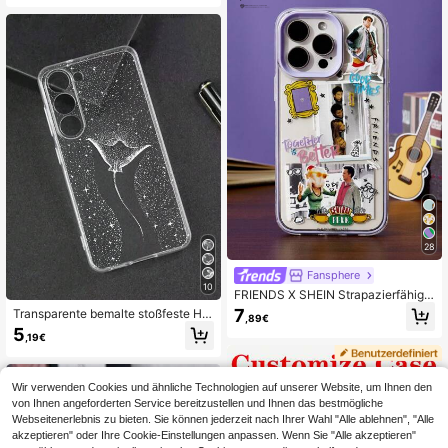
mpatibel mit Samsung Galaxy/A54
Pro Max, 16, 16 Pro, 16 Pro Max, 17,
A14 A15 S23 S24 S24ultra S25 A07
17 Pro, 17 Air, 17 Pro Max, S23, S24,
A17 S26 A57
A04, A05, A14, A12, A15, A33, A53,
A32, A35, A34, 13, 13 Pro, 14, 14 Pr
o, 15, 15 Pro, Premium Anti-Sturz H
andyhülle
28
Fansphere
10
FRIENDS X SHEIN Strapazierfähige
und modische Zwei-in-Eins Handy
7
Transparente bemalte stoßfeste Ha
,89€
hülle - bedruckter Schutzcover-Ent
ndyhülle, kompatibel mit iPhone 14,
5
wurf, kompatibel mit iPhone 11- 17
,19€
14 Pro, 14 Pro Max, 3D 13, 13 Pro, 1
Pro Max
3 Pro Max, Cartoon 11, 11 Pro Max,
bemalte 12, 12 Pro, 12 Pro Max, stoß
feste XR, Cartoon 7, 8, GES2, XS, ko
Wir verwenden Cookies und ähnliche Technologien auf unserer Website, um Ihnen den
mpatibel mit iPhone 15, 15 Pro, 15 P
von Ihnen angeforderten Service bereitzustellen und Ihnen das bestmögliche
ro Max, 16, 16 Pro, 16 Pro Max
Webseitenerlebnis zu bieten. Sie können jederzeit nach Ihrer Wahl "Alle ablehnen", "Alle
akzeptieren" oder Ihre Cookie-Einstellungen anpassen. Wenn Sie "Alle akzeptieren"