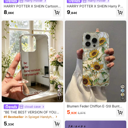
Harry Potter
Harry Potter
HARRY POTTER X SHEIN Cartoon
HARRY POTTER X SHEIN Harry Po
Muster schwarze 3-in-1 transparen
Tter Schwarzer Rand Handyhülle m
8
9
,06€
,84€
te Handyhülle, stoßfeste Schutzhüll
it Schlüsselband, Schutzhülle und s
e für iPhone 13-17.
toßfest für iPhone11-17 Serie
7
11
Blumen Feder Chiffon E-Stil Buntgl
cloud case
as Sonnenblume bemalt Anti-Sturz
5
"BE THE BEST VERSION OF YOURS
,92€
5,97€
Handyhülle kompatibel mit iPhone 1
ELF" Rote Buchstaben Spiegel Han
#1 Bestseller
in Spiegel Handyhüllen
4, 14 Pro, 14 Pro Max, 13, 13 Pro, 1
dyhülle, kompatibel mit iPhone 13 1
3 Pro Max, 11, 11 Pro Max, 12, 12 Pr
5
5 16 17pro 17 14 17 17pro Max & ko
,33€
o, 12 Pro Max, XR, XS, 15, 15 Pro, 15