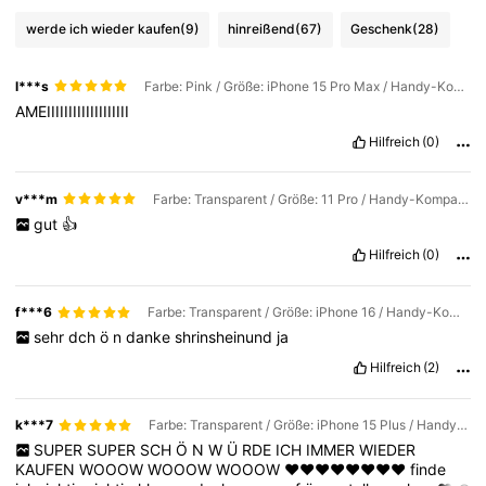
werde ich wieder kaufen
(9)
hinreißend
(67)
Geschenk
(28)
236K Follower
4,88
l***s
Farbe: Pink / Größe: iPhone 15 Pro Max / Handy-Kompatibilität: Apple
AMEIIIIIIIIIIIIIIIIIII
236K Follower
4,88
Hilfreich
(0)
236K Follower
4,88
v***m
Farbe: Transparent / Größe: 11 Pro / Handy-Kompatibilität: Apple
gut
👍
Hilfreich
(0)
236K Follower
4,88
f***6
Farbe: Transparent / Größe: iPhone 16 / Handy-Kompatibilität: Apple
236K Follower
4,88
sehr
dch
ö
n
danke
shrinsheinund
ja
Hilfreich
(2)
k***7
Farbe: Transparent / Größe: iPhone 15 Plus / Handy-Kompatibilität: Apple
SUPER
SUPER
SCH
Ö
N
W
Ü
RDE
ICH
IMMER
WIEDER
KAUFEN
WOOOW
WOOOW
WOOOW
❤️❤️❤️❤️❤️❤️❤️❤️
finde