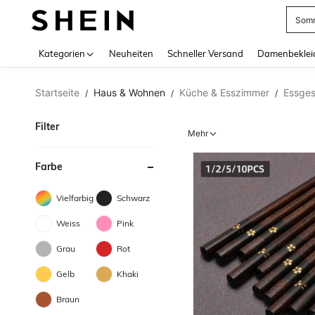
Somm
Use up 
Kategorien
Neuheiten
Schneller Versand
Damenbeklei
Startseite
Haus & Wohnen
Küche & Esszimmer
Essges
/
/
/
Filter
Mehr
Farbe
Vielfarbig
Schwarz
Weiss
Pink
Grau
Rot
Gelb
Khaki
Braun