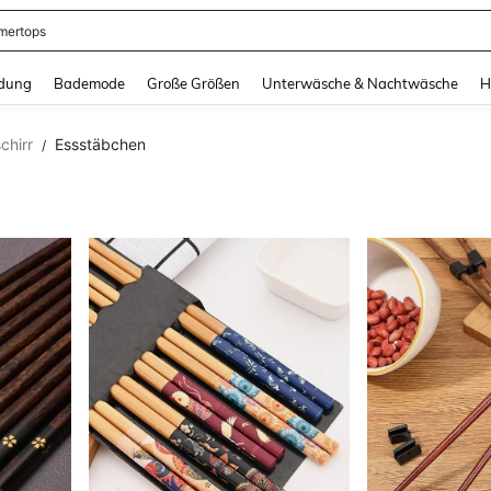
ertops
and down arrow keys to navigate search Zuletzt gesucht and Suche und Finde. Pr
dung
Bademode
Große Größen
Unterwäsche & Nachtwäsche
H
chirr
Essstäbchen
/