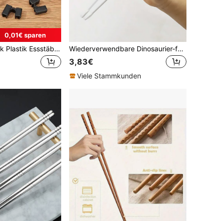
0,01€ sparen
2/3/5/10/20 Stück Plastik Essstäbchen Halter, einfarbig wiederverwendbar Essstäbchen Hilfsmittel, Anfänger Trainingstool, für alle Altersgruppen geeignet, wiederverwendbares Küchenhelfer, hilft beim Erlernen der Essstäbchen Nutzung, Catering Service Werkzeuge
Wiederverwendbare Dinosaurier-förmige Trainingsstäbchen - farbiges Lernhilfsmittel, geeignet für Anfänger
3,83€
Viele Stammkunden