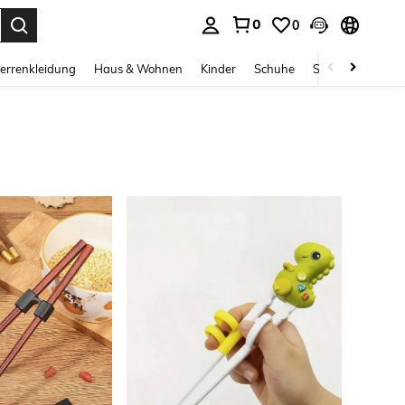
0
0
ess Enter to select.
errenkleidung
Haus & Wohnen
Kinder
Schuhe
Schmuck & Acces