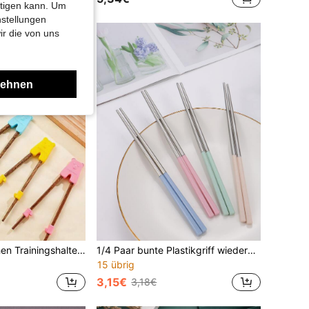
htigen kann. Um
nstellungen
ir die von uns
lehnen
Plastik Essstäbchen Trainingshalter, einfarbig, wiederverwendbares Essstäbchen Hilfsmittel, geeignet zum Üben für alle Altersgruppen, wiederverwendbares Küchenhelfer, hilft beim Erlernen von Essstäbchen, Besteck und Geschirr Fähigkeiten
1/4 Paar bunte Plastikgriff wiederverwendbare Essstäbchen Set, hitzefest und rutschfest, Weihnachtsgeschenk, Schulbedarf
15 übrig
3,15€
3,18€