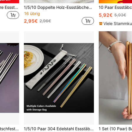
10 Paar wiederverwendbare Essstäbchen, spülmaschinenfest, 24 cm Glasfaser Essstäbchen-Set, im japanischen/chinesischen/koreanischen Stil, rutschfest, einfach zu benutzen, geeignet für Zuhause, Hotel, Restaurant und Schule
1/5/10 Doppelte Holz-Essstäbchen, Sushi-Essstäbchen, Reis-Essstäbchen, Pasta-Essstäbchen, wiederverwendbare Essstäbchen, spülmaschinenfest, Küchen-, Schul-Zubehör
16 übrig
5,92€
5,93€
2,95€
2,96€
Viele Stammk
nt, Party, Bankett, Geschäft | ideal für Sushi, Nudeln und asiatische Küche | Essbesteck, Besteck Set
1/5/10 Paar 304 Edelstahl Essstäbchen, Laser Drachen Muster, rutschfest verlängert, mit Tragetasche, wiederverwendbares Besteck für Zuhause/Büro/Camping, Mehrfarbige Optionen, Schwarz & Farbige Sets