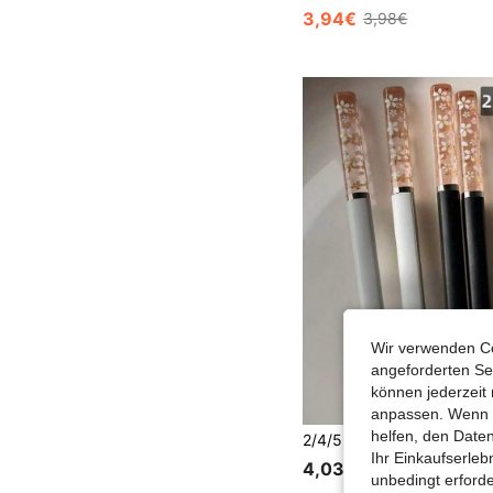
3,94€
3,98€
Wir verwenden Co
angeforderten Ser
können jederzeit 
anpassen. Wenn Si
helfen, den Date
Ihr Einkaufserle
4,03€
unbedingt erford