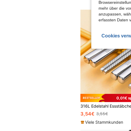
Browsereinstellun
mehr über die vo
anzupassen, wähle
erfassten Daten 
Cookies verw
0,01€ s
3,54€
3,55€
Viele Stammkunden