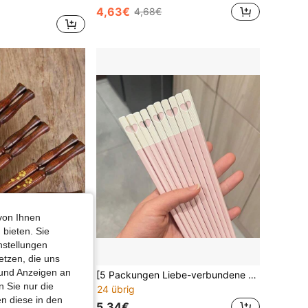
4,63€
4,68€
von Ihnen
 bieten. Sie
nstellungen
etzen, die uns
 und Anzeigen an
1/2/5/10 Paar natürliche Massivholz-Essstäbchen mit Goldflaschen-Design und kleinen Goldblüten, Handwerkskunst, für Zuhause und Küche, Tafelset, schimmelresistent, rutschfest, leicht zu reinigen, Massivholz-Handwerks-Essstäbchen
[5 Packungen Liebe-verbundene rosa Essstäbchen] 24cm romantisches Geschirr - Herzförmiges Design wenn zusammengestellt, süßes Paar-Geschenk für Valentinstag/Hochzeit/Jahrestag (spülmaschinenfest), Schulmaterial
 Sie nur die
24 übrig
n diese in den
5,34€