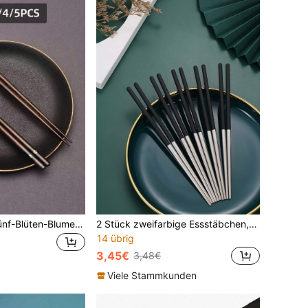
1/2/3/4/5 Paar Fünf-Blüten-Blume japanischer Stil Handwerks-Holzstäbchen, bedruckte Holzstäbchen, Servierstäbchen für Zuhause und Familie, Massivholzstäbchen, Küchengeschirr-Set
2 Stück zweifarbige Essstäbchen, minimalistisch aus Edelstahl für Esszimmer, Küche, Weihnachtsgeschenk, Schulbedarf
14 übrig
3,45€
3,48€
Viele Stammkunden