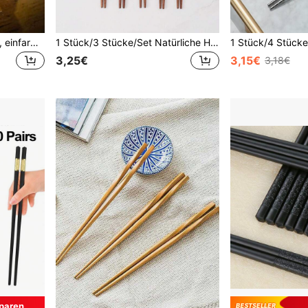
Plastik Essstäbchen Halter, einfarbige wiederverwendbare Essstäbchen Hilfsvorrichtung, geeignet für Anfänger Training, passend für alle Altersgruppen, wiederverwendbares Küchenhelfer, hilft Essstäbchen Fähigkeiten zu meistern, Geschirr und Essen
1 Stück/3 Stücke/Set Natürliche Holz Essstäbchen, hochwertige rutschfeste spitze massive Holz Essstäbchen, chinesisches Geschirr, Heimgeschenke, wiederverwendbares Küchengeschirr, Holz Essstäbchen, unverzichtbar für Küche und Partys, Schulmaterial
3,25€
3,15€
3,18€
paren