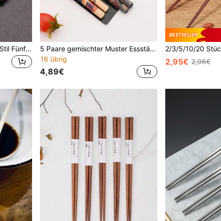
1/2/5/10 Paar japanischer Stil Fünf-Blüten-Blume Holzessstäbchen, bedruckte Holzessstäbchen für Zuhause, Familie, Servieren, Küchengeschirr-Set
5 Paare gemischter Muster Essstäbchen Set, Küche, Weihnachtsgeschenk
16 übrig
2,95€
2,96€
4,89€