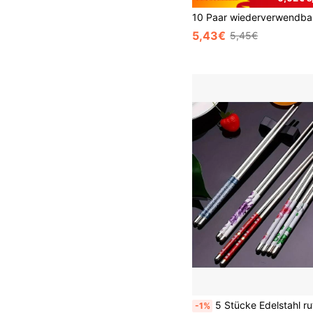
5,43€
5,45€
5 Stücke Edelstahl rutschfeste wiederverwendbare Essstäbchen, elegantes Edelstahl Essstäbchen Set, hochwertige wiederverwendbare Edelstahl Essstäbchen, Edelstahl Essstäbchen | rutschfest und wiederverwendbar, leicht zu reinigen | geeignet für Zuhause, Hotel, Restaura
-1%