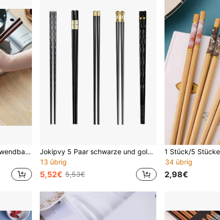
1/2/5 Stück Set wiederverwendbare extra lange Holzstäbchen, geeignet für Heißer Topf, Kochen und Braten Küchenutensilien, mit einfacher Bedienung und präziser Kontrolle, Schulmaterial
Jokipvy 5 Paar schwarze und goldene rutschfeste Essstäbchen Set, koreanische Lebensmittel Sushi Stäbchen, wiederverwendbare gesunde Essstäbchen Set für Party, Restaurant, Schule
13 übrig
34 übrig
5,52€
2,98€
5,53€