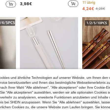
11 übrig
3,98€
4,24€
4,28€
okies und ähnliche Technologien auf unserer Website, um Ihnen den 
vice bereitzustellen und Ihnen das bestmögliche Webseitenerlebnis zu
nach Ihrer Wahl "Alle ablehnen", "Alle akzeptieren" oder Ihre Cookie-Ei
e "Alle akzeptieren" auswählen, werden wir alle optionalen Cookies s
nverkehr zu analysieren, erweiterte Funktionen anzubieten und Inhalte
2/4/5 Paar Kirschblüten-Bernstein-Essstäbchen, kreative individuelle Servier-Essstäbchen, rutschfeste, hitzebeständige Legierungs-Essstäbchen, Küchen-Tischwaren-Set
2 Stück Edelstahl Essstäbchen & 1 Stück Aufbewahrungsbox, Küche, Weihnachtsgeschenk, Schulmaterial
-1%
bnis bei SHEIN anzupassen. Wenn Sie "Alle ablehnen" auswählen, lassen
3,33€
3,94€
3,98€
erlichen Cookies zu, die unsere Website zum Laufen bringen. Sie könne