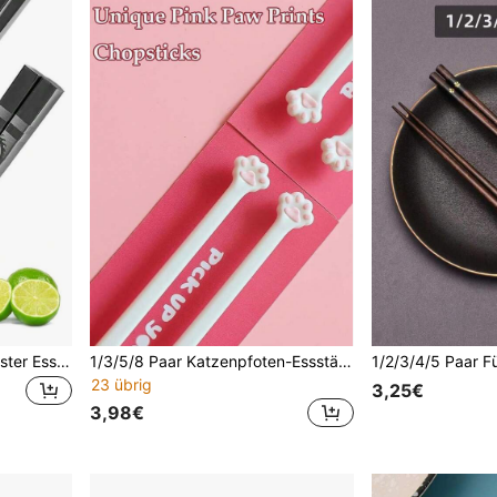
304 Edelstahl Drachen Muster Essstäbchen, 1 Paar/4 Paar, Schulbedarf
1/3/5/8 Paar Katzenpfoten-Essstäbchen - 1 Paar Katzen-Essstäbchen, süße lustige rosa Pfotenabdrücke, wiederverwendbare leichte rutschfeste Essstäbchen mit Griff, Katzen-Thema, lustige Geschenkidee für Freundinnen und Katzenliebhaber
23 übrig
3,25€
3,98€