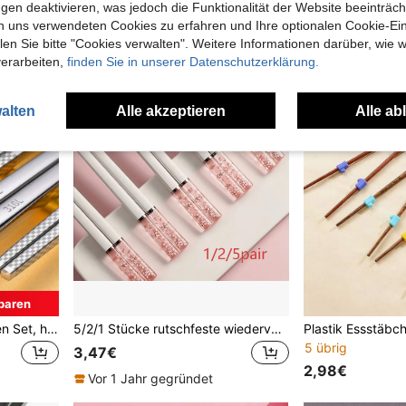
gen deaktivieren, was jedoch die Funktionalität der Website beeinträc
n uns verwendeten Cookies zu erfahren und Ihre optionalen Cookie-Ei
n Sie bitte "Cookies verwalten". Weitere Informationen darüber, wie w
verarbeiten,
finden Sie in unserer Datenschutzerklärung.
alten
Alle akzeptieren
Alle ab
paren
316L Edelstahl Essstäbchen Set, hochwertig rutschfest, schimmelresistent, quadratische silberne Geschenkbox, lange Essstäbchen für Erwachsene für Zuhause, Hotel & Restaurant Gebrauch, Schulmaterial, Weihnachtsgeschenk
5/2/1 Stücke rutschfeste wiederverwendbare Kirschblüten-Essstäbchen, geeignet für Restaurant, Zuhause, Party und Reisen - kreative Küchenutensilien, machen das Essen einfacher und komfortabler, Küchenzubehör, Weihnachtsgeschenk, Lernmaterialien
5 übrig
3,47€
2,98€
Vor 1 Jahr gegründet