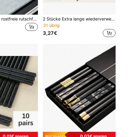
1 Stück/4 Stücke rostfreie rutschfeste Essstäbchen, Küche, Weihnachtsgeschenk, Schulmaterial
2 Stücke Extra lange wiederverwendbare Holzstäbchen zum Rühren, Nudeln kochen & Fondue
31 übrig
3,27€
0,01€ sparen
0,03€ sparen