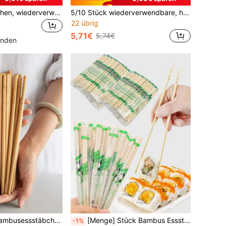
10 Paar Essstäbchen, wiederverwendbare Essstäbchen spülmaschinenfest mit Kirschblütenmuster, 24cm/9,44 Zoll
5/10 Stück wiederverwendbare, haltbare Sushi-Essstäbchen, Besteck-Set aus Metalllegierung, antibakteriell, rutschfest, schimmelresistent, Schulbedarf
22 übrig
5,71€
5,74€
unden
1 Set (10 Paar) Bambusessstäbchen, grundlegendes Haushaltsbesteck
[Menge] Stück Bambus Essstäbchen, einzeln verpackt, kleine runde Form, hygienisch & tragbar, Sushi Küchenutensilien für Sushi, Nudeln und Lieferessen - glatter Anti-Rutsch-Griff
-1%