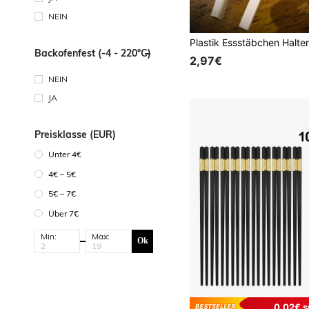
NEIN
Backofenfest (-4 - 220°C)
2,97€
NEIN
JA
Preisklasse (EUR)
Unter 4€
4€ – 5€
5€ – 7€
Über 7€
Min:
Max:
Ok
0,02€ s