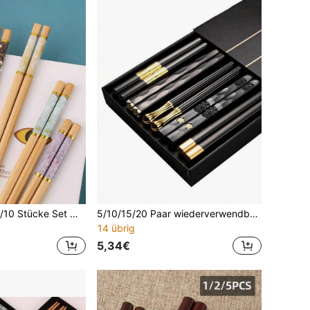
1 Stück/5 Stücke/10 Stücke Set Marmormuster Bambus Essstäbchen, moderne Mode, unverzichtbar für Restaurant, Küche, Schule, Party, zufällige Farbe
5/10/15/20 Paar wiederverwendbare, langanhaltend Sushi-Essstäbchen aus Legierung, chinesische Essstäbchen, Küchen-Tischwaren-Set, antibakteriell, rutschfest, schimmelresistent
14 übrig
5,34€