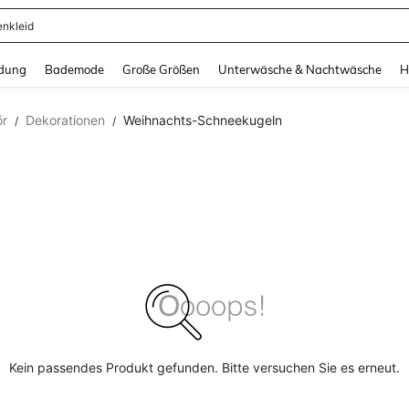
enkleid
and down arrow keys to navigate search Zuletzt gesucht and Suche und Finde. Pr
dung
Bademode
Große Größen
Unterwäsche & Nachtwäsche
H
ör
Dekorationen
Weihnachts-Schneekugeln
/
/
Kein passendes Produkt gefunden. Bitte versuchen Sie es erneut.