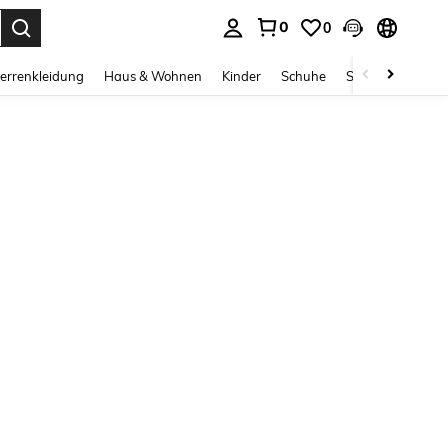
0
0
ess Enter to select.
errenkleidung
Haus & Wohnen
Kinder
Schuhe
Schmuck & Acces