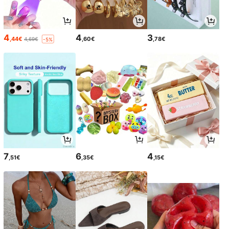
4
4
3
,44€
,60€
,78€
4,69€
-5%
7
6
4
,51€
,35€
,15€