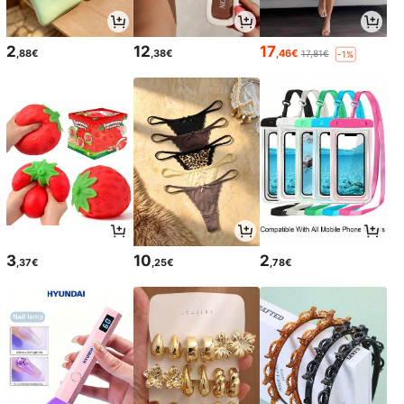
2
12
17
,88€
,38€
,46€
17,81€
-1%
3
10
2
,37€
,25€
,78€