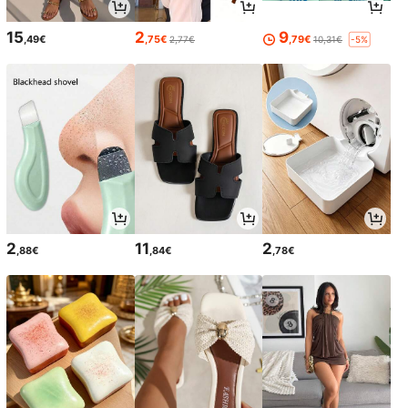
15
2
9
,49€
,75€
,79€
2,77€
10,31€
-5%
2
11
2
,88€
,84€
,78€