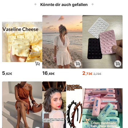
Könnte dir auch gefallen
5
16
2
,62€
,49€
,73€
2,75€