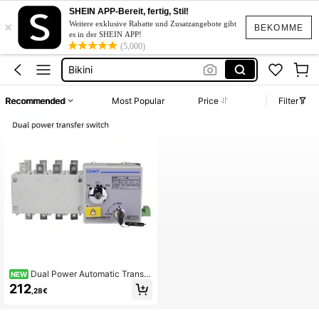
SHEIN APP-Bereit, fertig, Stil!
Kleid Weiß Sommer
×
Weitere exklusive Rabatte und Zusatzangebote gibt
BEKOMME
es in der SHEIN APP!
Kurze Kleider Sommer
(5,000)
Bikini
Kleid Baumwolle
Recommended
Most Popular
Price
Filter
Kurze Hose Männer
Kleid Weiß Sommer
Kurze Kleider Sommer
Dual Power Automatic Transfe
NEW
r Switch NH404SZ-4P16A 63A100
212
,28€
APC Isolations-Umschalter, CHINT
Dual Power Automatic Transfer Swi
tch