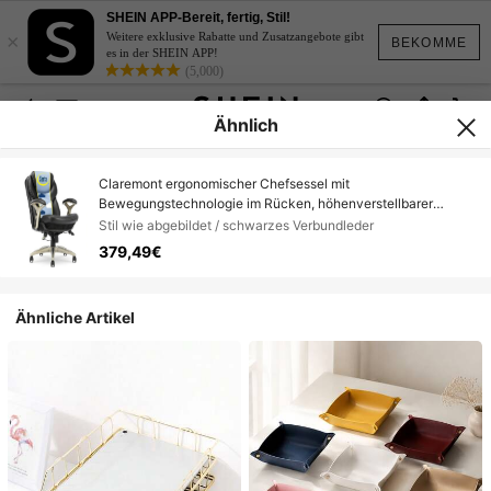
SHEIN APP-Bereit, fertig, Stil!
×
Weitere exklusive Rabatte und Zusatzangebote gibt
BEKOMME
es in der SHEIN APP!
(5,000)
Ähnlich
Claremont ergonomischer Chefsessel mit
Bewegungstechnologie im Rücken, höhenverstellbarer
Bürostuhl mit Lendenwirbelstütze, B
Stil wie abgebildet / schwarzes Verbundleder
379,49€
Ähnliche Artikel