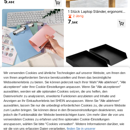
5
andyhalter, 10-Grad verstellbarer
,48€
Winkel, 40 cm Aluminium Laptop St
änder, faltbarer Erhöhungshalter für
1 Stück Laptop Ständer, ergonomis
Computer Kühlung, geeignet für Bü
ch tragbar, Handy Kunststoff Halter,
2 übrig
ro, Studium, Schlafzimmer und Reis
10 verstellbare Winkel, geeignet für
7
ebüro Schreibtischzubehör Bürozu
,54€
12-18 Zoll Laptops, perfekt für Bür
behör Büroartikel Büroaccessoires
o, Studium, Schlafzimmer und Reis
en
20/10 Stück Kunststoff-Aktenmapp
en mit Druckknöpfen, A4-Größe, Bri
19 übrig
efgröße, aus strapazierfähigem Pol
3
,26€
ypropylen, geeignet für Heimaufbe
1 Stück großes, stabiles, platz
NEW
wahrung, Schulaufbewahrung, Aufb
23
sparendes, leicht zu installierendes,
ewahrung von täglichen Utensilien
,38€
ohne Bohren verstellbares, multifun
und Aktenaufbewahrung, Hausaufg
ktionales Untertisch-Aufbewahrung
abenorganisation, Aufbewahrung v
sregal, Organizer-Hängekorb mit S
on Büroartikeln
Wir verwenden Cookies und ähnliche Technologien auf unserer Website, um Ihnen den
chublade, Seitenmontage für Büro,
A5 Schreibunterlage mit minimalisti
von Ihnen angeforderten Service bereitzustellen und Ihnen das bestmögliche
Gaming-Arbeitsplatz, Zuhause, Wo
scher Klammer, nutzbar als Bespre
1 übrig
Webseitenerlebnis zu bieten. Sie können jederzeit nach Ihrer Wahl "Alle ablehnen", "Alle
hnheim, Studium, Schreibtisch-Aufr
chungsprotokollmappe. Ideal für Kl
7
,85€
-31%
11,48€
äumhilfe, Schreibwarenhalter
assenzimmer, Büros und Restauran
akzeptieren" oder Ihre Cookie-Einstellungen anpassen. Wenn Sie "Alle akzeptieren"
ts, und eine schöne Geschenkoptio
auswählen, werden wir alle optionalen Cookies setzen, die uns helfen, den
n für Geburtstage, Partys, Abschlus
2er-Pack schwarze rechteckige K
Datenverkehr zu analysieren, erweiterte Funktionen anzubieten und Inhalte und
sfeiern und Schulanfang.
unststoff-Schreibtischablage, Größ
6 übrig
Anzeigen an Ihr Einkaufserlebnis bei SHEIN anzupassen. Wenn Sie "Alle ablehnen"
e Letter, 24,6 x 5,6 x 33 cm
16
auswählen, lassen Sie nur die unbedingt erforderlichen Cookies zu, die unsere Website
,55€
zum Laufen bringen. Sie können diese in den Browsereinstellungen deaktivieren, was
jedoch die Funktionalität der Website beeinträchtigen kann. Um mehr über die von uns
verwendeten Cookies zu erfahren und Ihre optionalen Cookie-Einstellungen
Ähnliche vorrätige Artikel anzeigen
anzupassen, wählen Sie bitte "Cookies verwalten". Weitere Informationen darüber, wie
1 Stück fächerförmiger Datei-
NEW
wir die von uns erfassten Daten verarbeiten,
finden Sie in unserer
Organizer, mehrschichtiger Schreibt