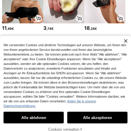
11
3
18
,49€
,78€
,28€
Wir verwenden Cookies und ähnliche Technologien auf unserer Website, um Ihnen den
von Ihnen angeforderten Service bereitzustellen und Ihnen das bestmögliche
Webseitenerlebnis zu bieten. Sie können jederzeit nach Ihrer Wahl "Alle ablehnen", "Alle
akzeptieren" oder Ihre Cookie-Einstellungen anpassen. Wenn Sie "Alle akzeptieren"
auswählen, werden wir alle optionalen Cookies setzen, die uns helfen, den
Datenverkehr zu analysieren, erweiterte Funktionen anzubieten und Inhalte und
Anzeigen an Ihr Einkaufserlebnis bei SHEIN anzupassen. Wenn Sie "Alle ablehnen"
auswählen, lassen Sie nur die unbedingt erforderlichen Cookies zu, die unsere Website
zum Laufen bringen. Sie können diese in den Browsereinstellungen deaktivieren, was
jedoch die Funktionalität der Website beeinträchtigen kann. Um mehr über die von uns
verwendeten Cookies zu erfahren und Ihre optionalen Cookie-Einstellungen
14
5
4
,99€
,03€
,00€
anzupassen, wählen Sie bitte "Cookies verwalten". Weitere Informationen darüber, wie
4,05€
-1%
wir die von uns erfassten Daten verarbeiten,
finden Sie in unserer
Datenschutzerklärung.
1
1
Alle ablehnen
Alle akzeptieren
Cookies verwalten
Zurück nach oben