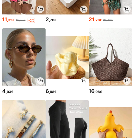
11
2
21
,32€
,78€
,28€
11,58€
21,49€
-2%
4
6
16
,93€
,98€
,98€