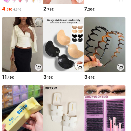
4
2
7
,51€
,78€
,20€
4,54€
11
3
3
,49€
,15€
,64€