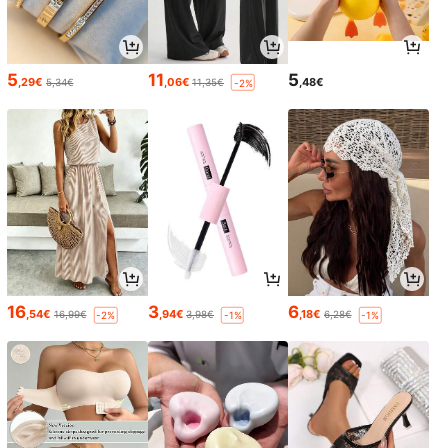
5
11
5
,29€
,06€
,48€
5,34€
11,35€
-2%
16
3
6
,54€
,94€
,18€
16,99€
3,98€
6,28€
-2%
-1%
-1%