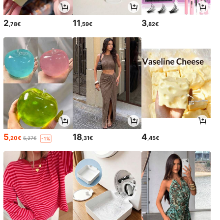
2
11
3
,78€
,59€
,82€
5
18
4
,20€
,31€
,45€
5,27€
-1%