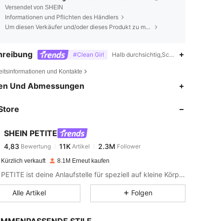
Versendet von SHEIN
Informationen und Pflichten des Händlers
Um diesen Verkäufer und/oder dieses Produkt zu melden
hreibung
#Clean Girl
Halb durchsichtig,Schlaghose,Spätherb
eitsinformationen und Kontakte
4,83
11K
2.3M
en Und Abmessungen
Store
4,83
11K
2.3M
SHEIN PETITE
4,83
11K
2.3M
Bewertung
Artikel
Follower
c***3
bezahlt
Vor 1 Tag
Kürzlich verkauft
8.1M Erneut kaufen
4,83
11K
2.3M
SHEIN PETITE ist deine Anlaufstelle für speziell auf kleine Körpergrößen zugeschnittene Mode.
Alle Artikel
Folgen
4,83
11K
2.3M