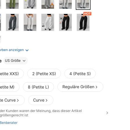
arben anzeigen
e
US Größe
etite XXS)
2 (Petite XS)
4 (Petite S)
Reguläre Größen
etite M)
8 (Petite L)
te Curve
Curve
der Kunden waren der Meinung, dass dieser Artikel
größengerecht ist
ßenberater