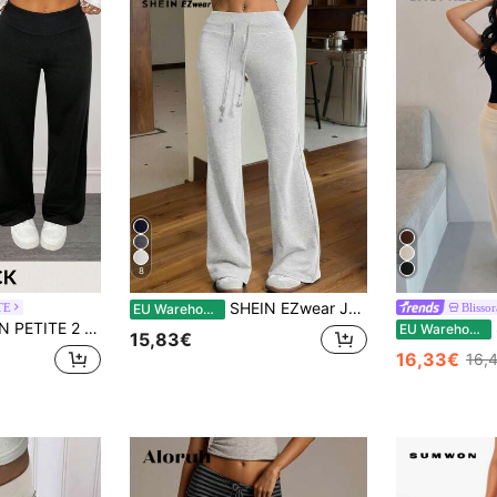
8
SHEIN EZwear Jogginghose mit Tunnelzug in der Taille und weitem Bein
TE
Blissor
EU Warehouse
Taille Umgeschlagene Weite Bein Gerade Hose, Geeignet für Sommer, Herbst, Zierliche Frauen
EU Warehouse
15,83€
16,33€
16,