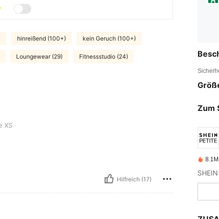
)
hinreißend (100+)
kein Geruch (100+)
Besc
Loungewear (29)
Fitnessstudio (24)
Sicherh
Größ
Zum 
e XS
8.1M 
Hilfreich (17)