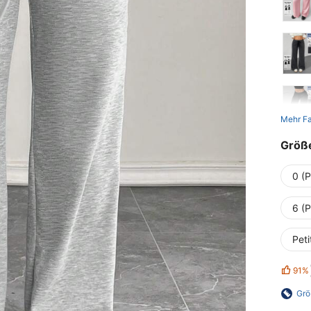
Mehr F
Größ
0 (P
6 (P
Peti
91%
Grö