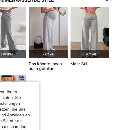
MMENPASSENDE STILE
4,83
11K
2.3M
4,83
11K
2.3M
4,83
11K
2.3M
1 Artikel
5 Artikel
6 Artikel
4,83
11K
2.3M
Das könnte Ihnen
Mehr Stil
auch gefallen
rm: Umgekehrtes Dreieck, Farbe: Schwarz, Größe: Petite XS
4,83
11K
2.3M
von Ihnen
 bieten. Sie
nstellungen
etzen, die uns
 und Anzeigen an
 Sie nur die
2 Artikel
n diese in den