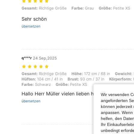
Gesamt: Richtige Größe, Farbe: Grau, Größe: Petite XS
Gesamt:
Richtige Größe
Farbe:
Grau
Größe:
Petite XS
Sehr schön
übersetzen
q***r
24 Sep,2025
Gesamt: Richtige Größe, Höhe: 172 cm / 68 in, Gewicht: 52 kg / 115 l
Gesamt:
Richtige Größe
Höhe:
172 cm / 68 in
Gewicht:
Hüften:
104 cm / 41 in
Brust:
93 cm / 37 in
Körperform:
Farbe:
Schwarz
Größe:
Petite XS
Hallo Herr Müller vielen lieben herzlichen Glückw
Wir verwenden Co
angeforderten Ser
übersetzen
können jederzeit 
anpassen. Wenn Si
helfen, den Date
Ihr Einkaufserle
unbedingt erford
Mehr Bewertung