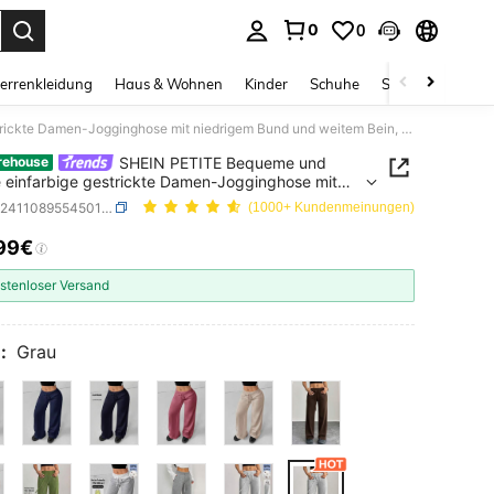
0
0
ess Enter to select.
errenkleidung
Haus & Wohnen
Kinder
Schuhe
Schmuck & Acces
SHEIN PETITE Bequeme und lässige einfarbige gestrickte Damen-Jogginghose mit niedrigem Bund und weitem Bein, baggy, für zierliche Frauen
SHEIN PETITE Bequeme und
rehouse
e einfarbige gestrickte Damen-Jogginghose mit
gem Bund und weitem Bein, baggy, für zierliche
SKU: sz2411089554501943
(1000+ Kundenmeinungen)
n
99€
ICE AND AVAILABILITY
stenloser Versand
:
Grau