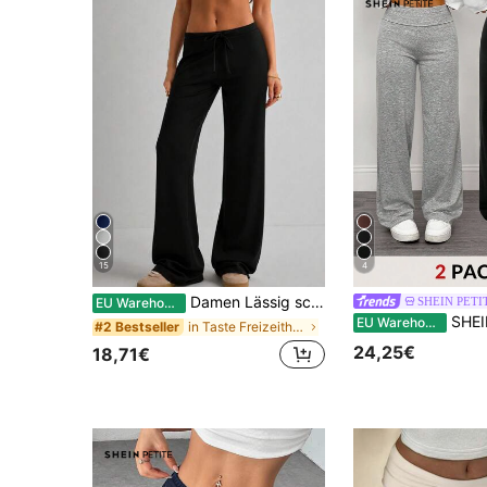
15
4
Damen Lässig schwarze Schlupfhose mit weitem Bein, Stoffhose mit Tunnelzug, mittellang, dehnbar
SHEIN PETI
EU Warehouse
SHEIN PETITE 2 Stück Damen Lässig Hohe 
EU Warehouse
in Taste Freizeithose
#2 Bestseller
24,25€
18,71€