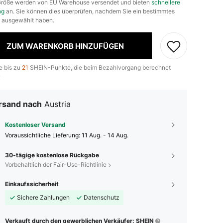
 Größe werden von EU Warehouse versendet und bieten
schnellere
ng
an. Sie können dies überprüfen, nachdem Sie ein bestimmtes
 ausgewählt haben.
ZUM WARENKORB HINZUFÜGEN
e bis zu
21
SHEIN-Punkte, die beim Bezahlvorgang berechnet
.
rsand nach
Austria
Kostenloser Versand
Voraussichtliche Lieferung:
11 Aug. - 14 Aug.
30-tägige kostenlose Rückgabe
Vorbehaltlich der Fair-Use-Richtlinie
Einkaufssicherheit
Sichere Zahlungen
Datenschutz
Verkauft durch den gewerblichen Verkäufer: SHEIN