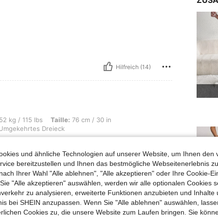
ZUSA
Hilfreich (14)
bs, Taille: 76 cm / 30 in, Hüften: 104 cm / 41 in, Brust: 93 cm / 37 in, Körperfo
52 kg / 115 lbs
Taille:
76 cm / 30 in
Umgekehrtes Dreieck
unsch zu
okies und ähnliche Technologien auf unserer Website, um Ihnen den 
vice bereitzustellen und Ihnen das bestmögliche Webseitenerlebnis zu
nach Ihrer Wahl "Alle ablehnen", "Alle akzeptieren" oder Ihre Cookie-Ei
e "Alle akzeptieren" auswählen, werden wir alle optionalen Cookies s
Hilfreich (4)
nverkehr zu analysieren, erweiterte Funktionen anzubieten und Inhalte
bnis bei SHEIN anzupassen. Wenn Sie "Alle ablehnen" auswählen, lassen
erlichen Cookies zu, die unsere Website zum Laufen bringen. Sie könne
en Ansehen