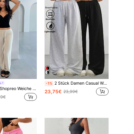
2 Stück Damen Casual Weite Bein Jogginghose, geeignet für Frühling, Sommer, Herbst & Winter; einfarbige Relaxed Fit Hosen, geeignet für Casual & AllAlltag-Outfit; bequemes, glattes Material; Loose Fit Damen Stil
a
-1%
Shopreo Weiche Strick-Textur Hoch Taillierte Lounge Hose
23,75€
23,99€
49€