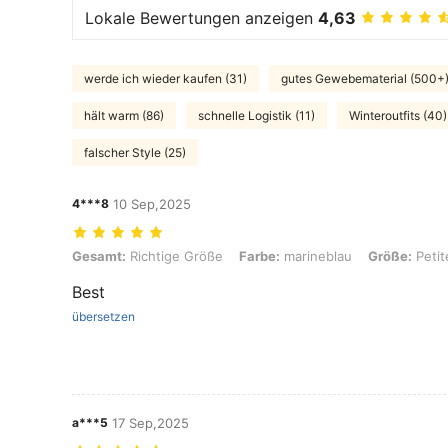
Lokale Bewertungen anzeigen
4,63
werde ich wieder kaufen (31)
gutes Gewebematerial (500+
hält warm (86)
schnelle Logistik (11)
Winteroutfits (40)
falscher Style (25)
4***8
10 Sep,2025
Gesamt: Richtige Größe, Farbe: marineblau, Größe: Petite XS
Gesamt:
Richtige Größe
Farbe:
marineblau
Größe:
Petit
Best
übersetzen
a***5
17 Sep,2025