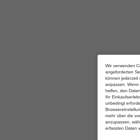
Wir verwenden Co
angeforderten Ser
können jederzeit 
anpassen. Wenn Si
helfen, den Date
Ihr Einkaufserle
unbedingt erford
Browsereinstellun
mehr über die vo
anzupassen, wähle
erfassten Daten 