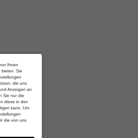
von Ihnen
 bieten. Sie
nstellungen
etzen, die uns
 und Anzeigen an
 Sie nur die
n diese in den
htigen kann. Um
nstellungen
ir die von uns