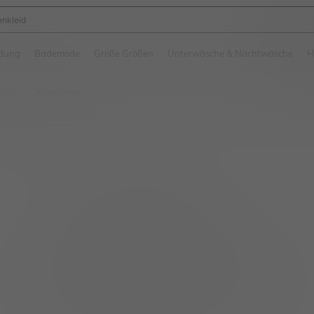
enkleid
and down arrow keys to navigate search Zuletzt gesucht and Suche und Finde. Pr
dung
Bademode
Große Größen
Unterwäsche & Nachtwäsche
H
inden
Kondome
/
Kein passendes Produkt gefunden. Bitte versuchen Sie es erneut.