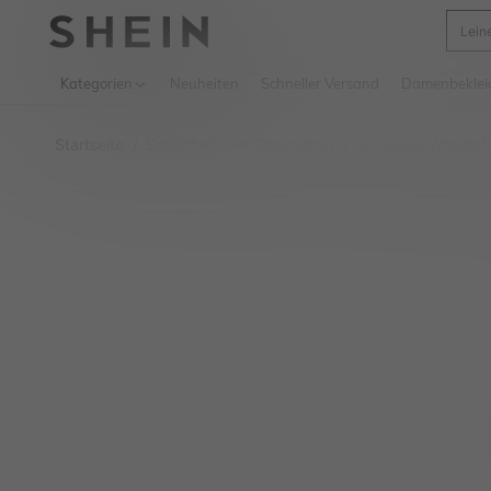
Lein
Use up 
Kategorien
Neuheiten
Schneller Versand
Damenbeklei
Startseite
Schönheit und Gesundheit
Sexuelles Wohlbef
/
/