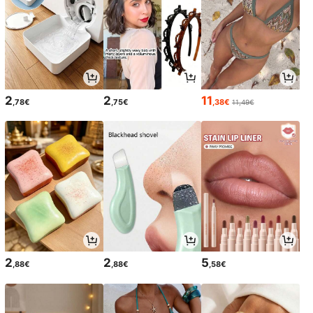
2
2
11
,78€
,75€
,38€
11,49€
2
2
5
,88€
,88€
,58€