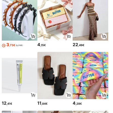
3
4
22
,73€
,15€
,49€
3,74€
12
11
4
,41€
,84€
,28€