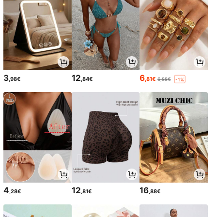
3
12
6
,98€
,84€
,81€
6,88€
-1%
4
12
16
,28€
,81€
,88€