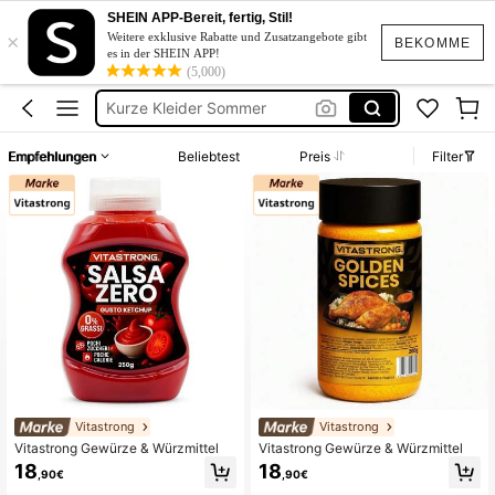
Kleid Baumwolle
SHEIN APP-Bereit, fertig, Stil!
×
Takis
Weitere exklusive Rabatte und Zusatzangebote gibt
BEKOMME
es in der SHEIN APP!
Mehl
(5,000)
Kurze Kleider Sommer
Bikini
Empfehlungen
Beliebtest
Preis
Filter
Kleid Baumwolle
Takis
Vitastrong
Vitastrong
Vitastrong Gewürze & Würzmittel
Vitastrong Gewürze & Würzmittel
18
18
,90€
,90€