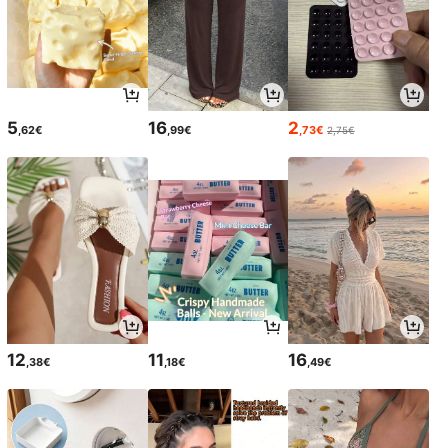
5
16
2
,62€
,99€
,73€
2,75€
12
11
16
,38€
,18€
,49€