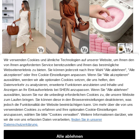
18
15
3
Wir verwenden Cookies und ähnliche Technologien auf unserer Website, um Ihnen den
,49€
,99€
,07€
von Ihnen angeforderten Service bereitzustellen und Ihnen das bestmögliche
Webseitenerlebnis zu bieten. Sie können jederzeit nach Ihrer Wahl "Alle ablehnen", "Alle
akzeptieren" oder Ihre Cookie-Einstellungen anpassen. Wenn Sie "Alle akzeptieren"
auswählen, werden wir alle optionalen Cookies setzen, die uns helfen, den
Datenverkehr zu analysieren, erweiterte Funktionen anzubieten und Inhalte und
Anzeigen an Ihr Einkaufserlebnis bei SHEIN anzupassen. Wenn Sie "Alle ablehnen"
auswählen, lassen Sie nur die unbedingt erforderlichen Cookies zu, die unsere Website
zum Laufen bringen. Sie können diese in den Browsereinstellungen deaktivieren, was
jedoch die Funktionalität der Website beeinträchtigen kann. Um mehr über die von uns
verwendeten Cookies zu erfahren und Ihre optionalen Cookie-Einstellungen
anzupassen, wählen Sie bitte "Cookies verwalten". Weitere Informationen darüber, wie
wir die von uns erfassten Daten verarbeiten,
finden Sie in unserer
Datenschutzerklärung.
6
2
13
,35€
,88€
,85€
13,99€
-1%
Alle ablehnen