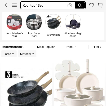
Kochtopf Set
Geschirr Set
Topf Kochen Set
Topf Set
Verschiedenfa
Rostfreier
Aluminiumlegi
Aluminium
rbig
Stahl
erung
Recommended
Most Popular
Price
Filter
Farbe
Material