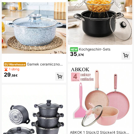
Kochgeschirr-Sets
NEW
35
,37€
Garnek ceramiczno-
EU Warehouse
marmurowy nieprzywierająca powł
1 übrig
oka o dużej twardości oraz grube in
29
,58€
dukcyjne dno
ABKOK 1 Stück/2 Stücke/4 Stücke