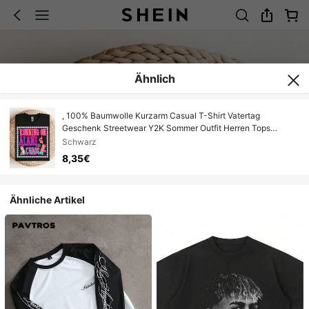
Ähnlich
, 100% Baumwolle Kurzarm Casual T-Shirt Vatertag
Geschenk Streetwear Y2K Sommer Outfit Herren Tops
Sommer Herren T-Shirt T-Shirt Herren Vatertag Geschenk
Schwarz
Running On Alani
8,35€
Ähnliche Artikel