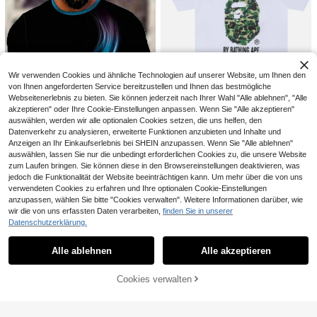
5
,99€
Wir verwenden Cookies und ähnliche Technologien auf unserer Website, um Ihnen den
von Ihnen angeforderten Service bereitzustellen und Ihnen das bestmögliche
Webseitenerlebnis zu bieten. Sie können jederzeit nach Ihrer Wahl "Alle ablehnen", "Alle
akzeptieren" oder Ihre Cookie-Einstellungen anpassen. Wenn Sie "Alle akzeptieren"
auswählen, werden wir alle optionalen Cookies setzen, die uns helfen, den
Unisex-T-Shirt minimalistischer Ca
Datenverkehr zu analysieren, erweiterte Funktionen anzubieten und Inhalte und
32
mpus-Stil 2026 B.A.P.E. Camouflag
Anzeigen an Ihr Einkaufserlebnis bei SHEIN anzupassen. Wenn Sie "Alle ablehnen"
,10€
9
e-Kontur einfarbig bequem Porträt
Ähnliche vorrätige Artikel anzeigen
Alle ansehen
auswählen, lassen Sie nur die unbedingt erforderlichen Cookies zu, die unsere Website
Y2K T-Shirt 100 % Baumwolle schö
zum Laufen bringen. Sie können diese in den Browsereinstellungen deaktivieren, was
GRDR
nes Geschenk für Skate-Kumpels
jedoch die Funktionalität der Website beeinträchtigen kann. Um mehr über die von uns
GRDR Herren Casual Rundhals Kur
verwendeten Cookies zu erfahren und Ihre optionalen Cookie-Einstellungen
zarm T-Shirt, bequem & modisch
#1 Bestseller
in Lässig - Minimalistischer Stil Herren T-Shirts
Manfinity LEGND
anzupassen, wählen Sie bitte "Cookies verwalten". Weitere Informationen darüber, wie
5
,54€
Manfinity LEGND Her
EU Warehouse
wir die von uns erfassten Daten verarbeiten,
finden Sie in unserer
12
ren Lässig Farbblockdruck Rundhal
Datenschutzerklärung.
,99€
s Kurzarm T-Shirt, Sommer Herren
GRDR
T-Shirts
Alle ablehnen
Alle akzeptieren
GRDR |3er/Pack Herren einfarbiges
Sorry, dieses Produkt ist ausverkauft.
lässiges Streetstyle Sport Rundhals
#1 Bestseller
in Mehrfarbig Herren T-Shirts
Kurzarm T-Shirt|Einfach vielseitig|
15
Cookies verwalten
,99€
AUSVERKAUFT
Unterwäsche Oberbekleidung