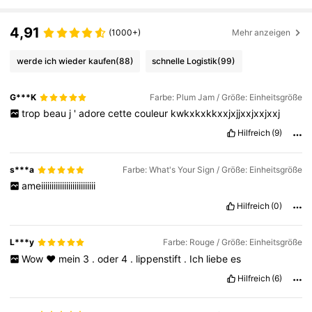
4.7M Follower
4,91
4,91
(1000+)
Mehr anzeigen
4.7M Follower
4,91
werde ich wieder kaufen
(88)
schnelle Logistik
(99)
G***K
Farbe: Plum Jam / Größe: Einheitsgröße
4.7M Follower
4,91
trop
beau
j
'
adore
cette
couleur
kwkxkxkkxxjxjjxxjxxjxxj
Hilfreich
(9)
4.7M Follower
4,91
s***a
Farbe: What's Your Sign / Größe: Einheitsgröße
ameiiiiiiiiiiiiiiiiiiiiiiiiii
4.7M Follower
4,91
Hilfreich
(0)
4.7M Follower
4,91
L***y
Farbe: Rouge / Größe: Einheitsgröße
Wow
♥️
mein
3
.
oder
4
.
lippenstift
.
Ich
liebe
es
Hilfreich
(6)