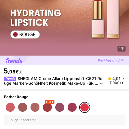
1/8
5
,98€
SHEGLAM Creme Allure Lippenstift-C521 Ro
4,91
uge Marken-SchöNheit Kosmetik Make-Up FüR
(1000+)
Frauen Und MäDchen
Farbe: Rouge
Rouge: Kandisrot