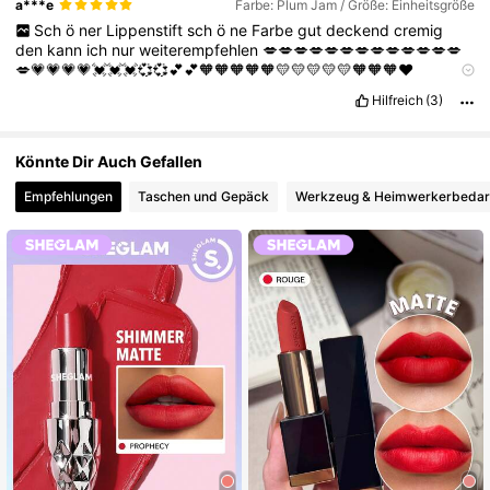
a***e
Farbe: Plum Jam / Größe: Einheitsgröße
Sch
ö
ner
Lippenstift
sch
ö
ne
Farbe
gut
deckend
cremig
den
kann
ich
nur
weiterempfehlen
💋💋💋💋💋💋💋💋💋💋💋💋💋
💋💗💗💗💗💓💓💓💞💞💕💕🧡🧡🧡🧡🧡💛💛💛💛💛🧡🧡🧡❤
💯💯💯💯💯💯💢💢💢💢💢💢💥💥💥💥
Hilfreich
(3)
Könnte Dir Auch Gefallen
Empfehlungen
Taschen und Gepäck
Werkzeug & Heimwerkerbedar