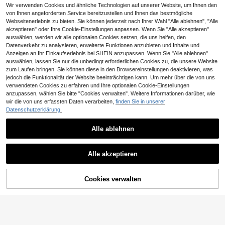
Kombination, kreiert ein makelloses
Wir verwenden Cookies und ähnliche Technologien auf unserer Website, um Ihnen den
Lip Make-up, nicht klebrige Formel
von Ihnen angeforderten Service bereitzustellen und Ihnen das bestmögliche
Webseitenerlebnis zu bieten. Sie können jederzeit nach Ihrer Wahl "Alle ablehnen", "Alle
akzeptieren" oder Ihre Cookie-Einstellungen anpassen. Wenn Sie "Alle akzeptieren"
auswählen, werden wir alle optionalen Cookies setzen, die uns helfen, den
Datenverkehr zu analysieren, erweiterte Funktionen anzubieten und Inhalte und
Anzeigen an Ihr Einkaufserlebnis bei SHEIN anzupassen. Wenn Sie "Alle ablehnen"
auswählen, lassen Sie nur die unbedingt erforderlichen Cookies zu, die unsere Website
zum Laufen bringen. Sie können diese in den Browsereinstellungen deaktivieren, was
jedoch die Funktionalität der Website beeinträchtigen kann. Um mehr über die von uns
verwendeten Cookies zu erfahren und Ihre optionalen Cookie-Einstellungen
anzupassen, wählen Sie bitte "Cookies verwalten". Weitere Informationen darüber, wie
wir die von uns erfassten Daten verarbeiten,
finden Sie in unserer
Datenschutzerklärung.
Alle ablehnen
8
SHEGLAM
CATWOMAN™ | SHEGLAM I am not
SHEGLAM
Alle akzeptieren
5
a Kitten Abziehbare Lippenfarbe-Hi
SHEGLAM Stardust Swipe Glitzer F
,94€
gh Stakes Marken-Schönheit Kosm
6
lüssiger Lippenstift-328 Red Giant
,98€
etik Make-up für Frauen und Mädc
Lipgloss Sofortiger Glitzer-Glanz La
hen
Cookies verwalten
ZUM WARENKORB HINZUFÜGEN
nganhaltendes Mattes Finish Übertr
agungsfest Wischfest Marken-Sch
önheit Kosmetik Make-up für Fraue
n und Mädchen