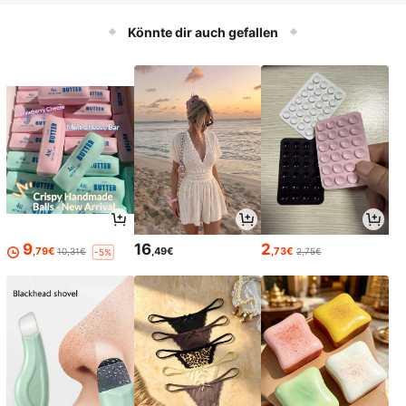
urtstags-, Schulanfangs- und Feiert
agsgeschenk, leichter integrierter S
Könnte dir auch gefallen
chlägerkörper, rutschfester, schwei
ßabsorbierender Griff, stoßfeste, ver
schleißfeste Schlägerfläche, leichte
s Schwingen ohne Belastung, geeig
net für Zuhause, Garten, Park, Cam
ping für Doppelspieler-Matches od
er Einzelspieler-Training, kompakte
tragbare Verpackung, geeignet als
Lässig-Sportgeschenk für Geburtst
ag, Schulanfang und verschiedene
Feste
9
16
2
,79€
,49€
,73€
10,31€
2,75€
-5%