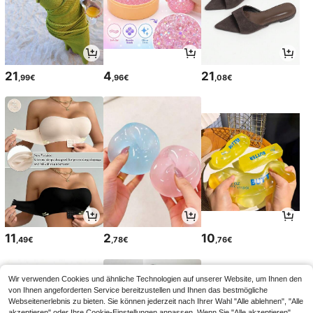
21
4
21
,99€
,96€
,08€
11
2
10
,49€
,78€
,76€
Wir verwenden Cookies und ähnliche Technologien auf unserer Website, um Ihnen den
von Ihnen angeforderten Service bereitzustellen und Ihnen das bestmögliche
Webseitenerlebnis zu bieten. Sie können jederzeit nach Ihrer Wahl "Alle ablehnen", "Alle
akzeptieren" oder Ihre Cookie-Einstellungen anpassen. Wenn Sie "Alle akzeptieren"