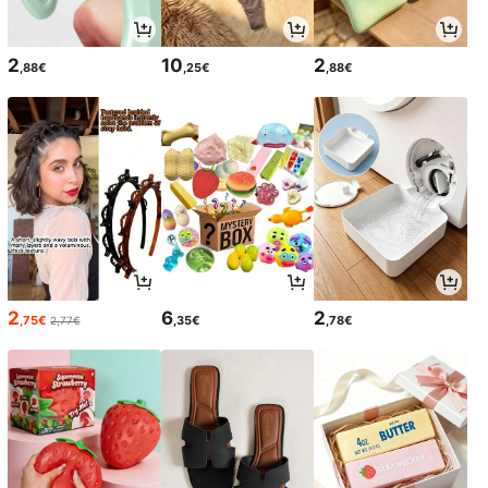
2
10
2
,88€
,25€
,88€
2
6
2
,75€
,35€
,78€
2,77€