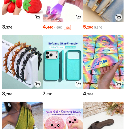
3
4
5
,37€
,44€
,29€
4,69€
5,34€
-5%
3
7
4
,78€
,51€
,28€