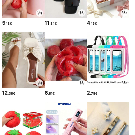
5
11
4
,18€
,84€
,15€
12
6
2
,38€
,81€
,78€