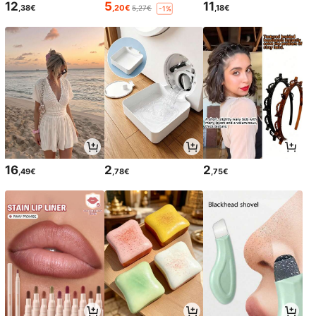
12
5
11
,38€
,20€
,18€
5,27€
-1%
16
2
2
,49€
,78€
,75€