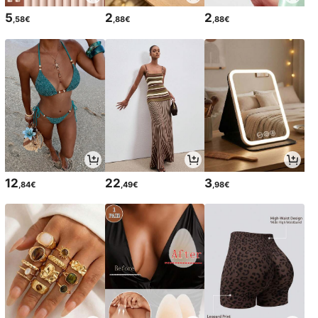
5
2
2
,58€
,88€
,88€
12
22
3
,84€
,49€
,98€