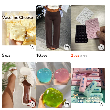
5
16
2
,62€
,99€
,73€
2,75€