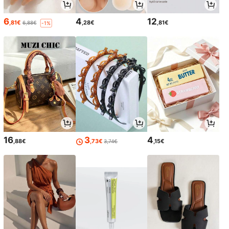
6
4
12
,81€
,28€
,81€
6,88€
-1%
16
3
4
,88€
,73€
,15€
3,74€