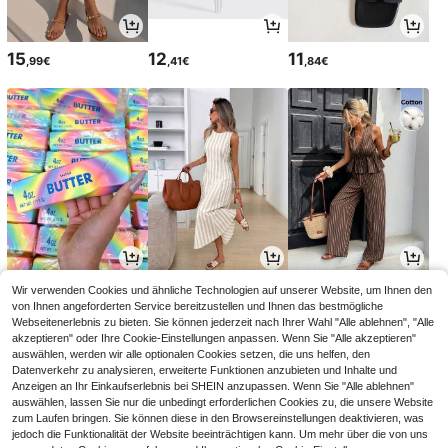
15
12
11
,99€
,41€
,84€
4
18
16
Wir verwenden Cookies und ähnliche Technologien auf unserer Website, um Ihnen den
,28€
,49€
,99€
von Ihnen angeforderten Service bereitzustellen und Ihnen das bestmögliche
Webseitenerlebnis zu bieten. Sie können jederzeit nach Ihrer Wahl "Alle ablehnen", "Alle
akzeptieren" oder Ihre Cookie-Einstellungen anpassen. Wenn Sie "Alle akzeptieren"
auswählen, werden wir alle optionalen Cookies setzen, die uns helfen, den
Datenverkehr zu analysieren, erweiterte Funktionen anzubieten und Inhalte und
Anzeigen an Ihr Einkaufserlebnis bei SHEIN anzupassen. Wenn Sie "Alle ablehnen"
auswählen, lassen Sie nur die unbedingt erforderlichen Cookies zu, die unsere Website
zum Laufen bringen. Sie können diese in den Browsereinstellungen deaktivieren, was
jedoch die Funktionalität der Website beeinträchtigen kann. Um mehr über die von uns