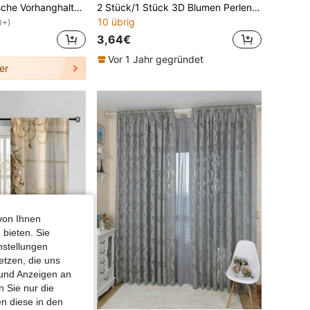
2 Stück magnetische Vorhanghalter, Polyester-Seilmaterial, moderner Stil, geeignet für Heim- und Bürodekoration, Geschenkidee zum Geburtstag und Abschluss.
2 Stück/1 Stück 3D Blumen Perlen Vorhang Raffhalter, Raumdekoration Moskitonetz Aufbewahrungsriemen, verstellbare Vorhang Raffhalteringe, Vorhang Zubehör
10 übrig
0+)
3,64€
Vor 1 Jahr gegründet
er
von Ihnen
 bieten. Sie
nstellungen
etzen, die uns
 und Anzeigen an
 Sie nur die
n diese in den