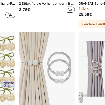
gnet für kleine, dünne oder durchsichtige Vorhänge
2 Stück florale Vorhangbinder mit eleganten dekorativen Vorhangseilen, grünes langes Seil mit Blumenmuster, Vorhangstangen Zubehör für Zuhause und Büro, schöne und modische Heimdekoration
1 übrig
3,75€
25,58€
5
andere Händl