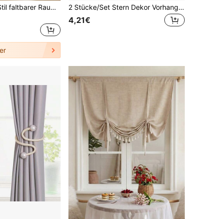
GRANEAT Boho-Stil faltbarer Raumteiler Vorhang - Weiße Polyesterfaser, Privatsphäre-Design, Ganzjahres Türvorhang, geeignet für Zuhause und Mietbereich Raumteilung, Wohnzimmer Vorhang
2 Stücke/Set Stern Dekor Vorhanghalter, minimalistische Kunstperlen Vorhangseile, transparente Vorhanghalter, Moskitonetz Aufbewahrungsseile
4,21€
er