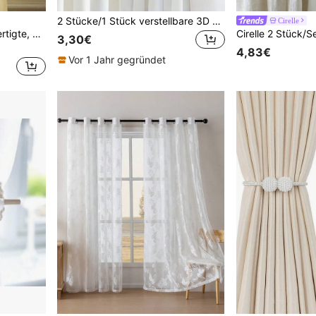
2 Stücke/1 Stück verstellbare 3D Plüsch Herz-förmige Vorhang Raffhalter, Garten Stil gemütliche Heim Dekoration, elegante Kunstperlen & Blumen Vorhang Raffhalter mit Kunstdiamant Akzenten, dekorative & praktische Vorhang Halter für Wohnzimmer & Schlafzimmer
Cirelle
Joivida 2 Stücke handgefertigte, bunte Perlenvorhang-Raffhalter mit Quasten, Boho-Magnetische Vorhanghalter mit Naturstein Achat Glasperlen, süße Boho-Heimdekoration Vorhangbänder für transparente Vorhänge, Boho-Vorhangbänder für Wohnzimmer Schlafzimmer, Boho-Heimdekoration Geschenk für Einweihungsparty, Fest, täglichen Gebrauch
3,30€
4,83€
Vor 1 Jahr gegründet