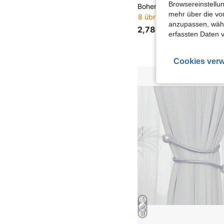
Browsereinstellun
mehr über die vo
8 übrig
anzupassen, wähle
2,78€
erfassten Daten 
Cookies verw