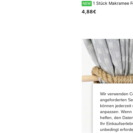
1 Stück Makramee Fenstervorhang
NEW
4,88€
Wir verwenden Co
angeforderten Ser
können jederzeit 
anpassen. Wenn Si
helfen, den Date
Ihr Einkaufserle
unbedingt erford