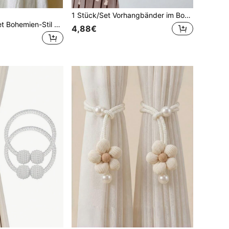
1 Stück/Set Vorhangbänder im Boho-Stil, handgewebte bunte Blatt-Vorhangdekorative Schnallen, Vorhangbindestricke, weiche Heim-Dekorationshängeornamente, Hochzeitsdekoration
Cirelle 2 Stück/Set Bohemien-Stil Vorhang Bänder, handgewebte bunte Blatt Vorhang dekorative Schnallen, Vorhang Bindestricke, weiche Heim Dekoration Hängeornamente, Hochzeitsdekoration
4,88€