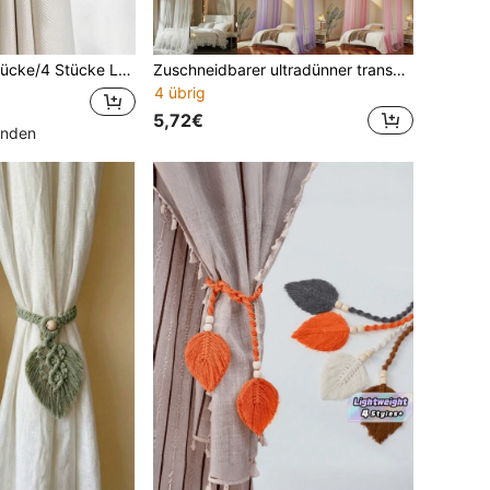
ester, geeignet zum Fixieren und Dekorieren von Vorhängen, in verschiedenen Farben erhältlich
Zuschneidbarer ultradünner transparenter Tüllstoff 75*300cm/75*600cm, transparente Vorhänge Bettbaldachin Hochzeitsbogen Drapierung; DIY 3D Schmetterling Windspiel Perlen Türvorhang Hängedekoration, Hochzeit Geburtstag Party Zuhause Hintergrund Trennwand Dekoration Fotorequisite
4 übrig
5,72€
unden