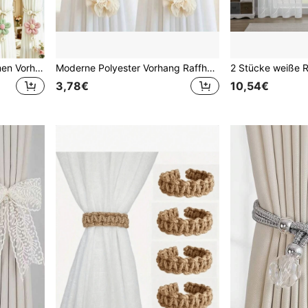
2 Stücke verstellbare Blumen Vorhang Raffhalter, elegante Vorhang Raffhalter mit Kunstperlen & Blumen Dekor, warmer pastoraler Stil Heimdekoration, geeignet für Wohnzimmer & Schlafzimmer
Moderne Polyester Vorhang Raffhalter, Lavendel Blumen Design mit grünem Seil | Dekorative Vorhang Halter für Zuhause und Büro | Elegante Fenster Accessoires, Modische Vorhang Raffhalter | Anmutiger Wohndekoration
3,78€
10,54€