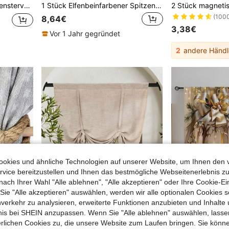
 Raffhalter
1 Stück Elfenbeinfarbener Spitzenvorhang, rustikaler Stil, einfacher Schmetterlings-Blumenmuster Spitzenvorhang, geeignet für Wohnzimmer, Schlafzimmer, Küche und andere Fenster, Ösendesign Sichtschutz Spitzenvorhang
(100
8,64€
3,38€
Vor 1 Jahr gegründet
2
andere Händl
okies und ähnliche Technologien auf unserer Website, um Ihnen den 
vice bereitzustellen und Ihnen das bestmögliche Webseitenerlebnis zu
nach Ihrer Wahl "Alle ablehnen", "Alle akzeptieren" oder Ihre Cookie-Ei
e "Alle akzeptieren" auswählen, werden wir alle optionalen Cookies s
nverkehr zu analysieren, erweiterte Funktionen anzubieten und Inhalte
bnis bei SHEIN anzupassen. Wenn Sie "Alle ablehnen" auswählen, lassen
erlichen Cookies zu, die unsere Website zum Laufen bringen. Sie könne