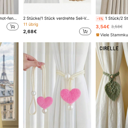
s Dekoratives Seil Im Koreanischen Stil
2 Stücke/1 Stück verdrehte Seil-Vorhanghalter, Vorhanghaken, Seilhalter, Wohnzimmerdekoration, Heimdekoration Modeaccessoire, Hausdekoration, Valentinstag, Valentinstag Hochzeit, Geburtstag, Schlafzimmer Vorhang, Boho-Stil Raumdekoration, Herbstdekoration, Weihnachtsdekoration
1 Stück/2 Stücke/4 Stücke Luxus Kristall Vorhang Querbinder aus Poly
-1%
11 übrig
3,54€
3,58€
2,68€
Viele Stammk