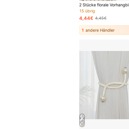
15 übrig
4,44€
4,45€
1
andere Händler