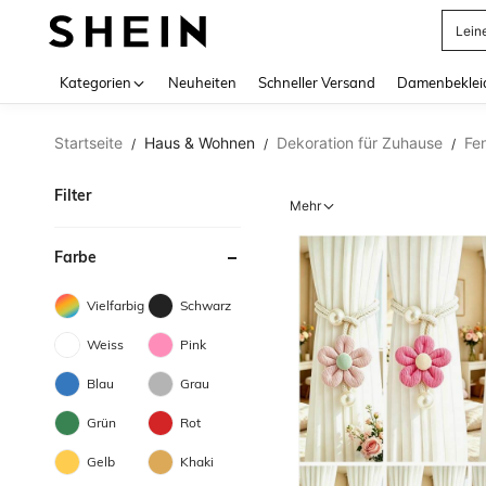
Somm
Use up 
Kategorien
Neuheiten
Schneller Versand
Damenbeklei
Startseite
Haus & Wohnen
Dekoration für Zuhause
Fen
/
/
/
Filter
Mehr
Farbe
Vielfarbig
Schwarz
Weiss
Pink
Blau
Grau
Grün
Rot
Gelb
Khaki