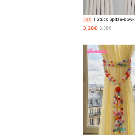
1 Stück Spitze-bowknot-fenstervorhang-raffhalter, Durchsichtiger Vorhanghalter Im Französischen Stil, Elegante
-2%
3,28€
3,38€