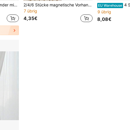
2 Stücke florale Vorhangbinder mit eleganten dekorativen Vorhangseilen, grünes langes Seil mit Blumenmuster, Vorhangstangen Zubehör für Zuhause und Büro, schöne und modische Heimdekoration
2/4/6 Stücke magnetische Vorhanghalter, künstliche Perlen Vorhanghalter, Perlen dekorative Seilhalter, Vorhanghalter dekorativ, Fensterhalter dekoratives Seil Fixer, klassisches Krawatten-Design Vorhanghalter Clips, Vorhanghalter, ohne Bohren, für Heim- und Bürodekoration.
4 Stücke Vorhang-Ra
EU Warehouse
7 übrig
9 übrig
4,35€
8,08€