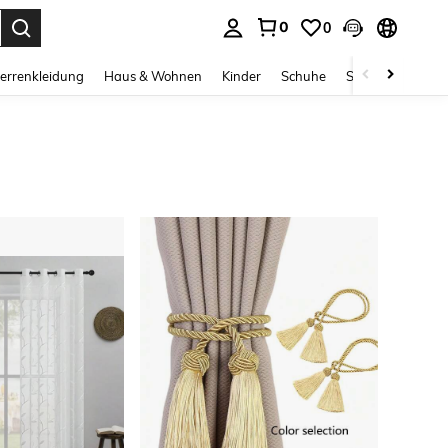
0
0
ess Enter to select.
errenkleidung
Haus & Wohnen
Kinder
Schuhe
Schmuck & Acces