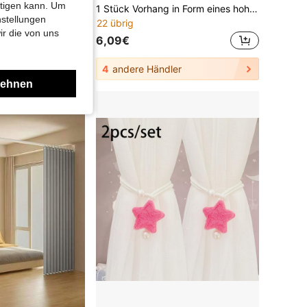
htigen kann. Um
2 Stücke Vorhänge mit Weihnachtsbaum Muster, Wohnzimmer Dekor Vorhänge, Sichtschutzvorhänge für Schlafzimmer & Wohnzimmer
1 Stück Vorhang in Form eines hohlen Blattes als Fensterschutzgitter
nstellungen
22 übrig
ir die von uns
6,09€
4
andere Händler
lehnen