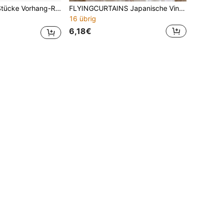
ffhalter, Perlen-Dekor Seil Befestigungshalterungen, geeignet für kleine, dünne oder durchsichtige Vorhänge
FLYINGCURTAINS Japanische Vintage-Spitzen-Vorhänge, moderne Leinen-Transparentvorhänge - japanischer Leinenstil, böhmische Bauernhaus-Quasten-Römische Jalousien, wärmeisolierende Verdunkelungsvorhänge | Leinen-Optik Zugkordel-Jalousien | Hochwertiger Verdunkelungs-Einfarben-Vorhangstoff, Stangendurchzug-Design, geeignet für Wohnzimmer und Schlafzimmer - halbtransparente Verdunkelungsvorhänge, Wohnzimmer-Vorhänge, Schlafzimmer-Vorhänge, einfach zu installieren, ganzjährig Verdunkelung, geeignet für Küche, Wohnzimmer, Bürodekoration
16 übrig
6,18€