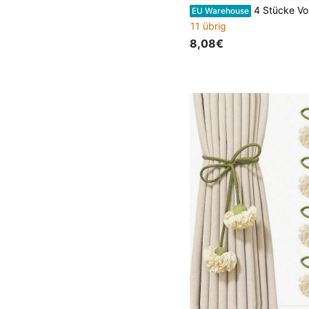
4 Stücke Vorhang-Raffhalter, Perlen-Dekor Seil Befestigungshalterungen, geei
EU Warehouse
11 übrig
8,08€