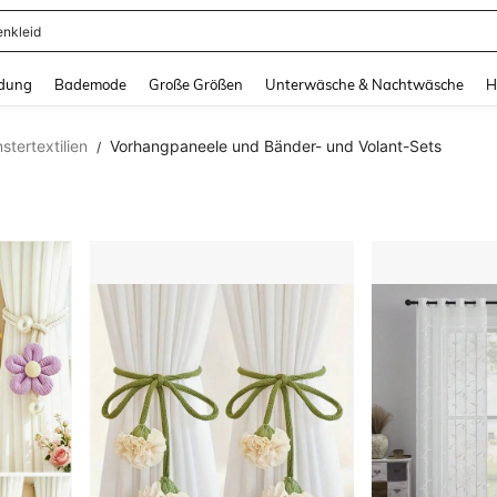
ertops
and down arrow keys to navigate search Zuletzt gesucht and Suche und Finde. Pr
dung
Bademode
Große Größen
Unterwäsche & Nachtwäsche
H
stertextilien
Vorhangpaneele und Bänder- und Volant-Sets
/