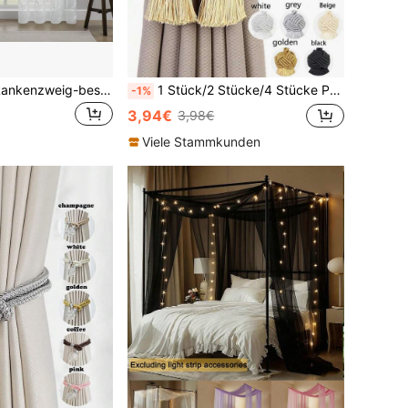
2 Stücke weiße Rankenzweig-bestickte halbtransparente Vorhangpaneele mit Ösen, dekorative Sichtschutzvorhänge für Schlafzimmer, Wohnzimmer, Esszimmer, Terrasse, Balkon
1 Stück/2 Stücke/4 Stücke Polyester Quaste Vorhang Raffhalter, in verschiedenen Farben erhältlich, geeignet zum Fixieren von Vorhängen
-1%
3,94€
3,98€
Viele Stammkunden