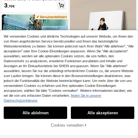
of, Garten, Pool, Balkon, Büro und H
te Hochzeitsgastgeschenk-Aufkleb
3
,70€
ochzeitsfeier Dekoration, perfekt fü
er, individuelle Hochzeits-Dankesc
r Frühling/Sommer Hofdekoration, O
hön-Aufkleber, personalisierte Part
stern, Muttertag, Abschlusszeit, So
y-Gastgeschenk-Aufkleber, anpass
mmerparty, Geburtstagsparty und a
bare Brautparty-Etiketten, Tüten-A
ndere Anlässe, schafft eine reiche tr
ufkleber, selbstklebende Etiketten,
opische Außenatmosphäre
Jahrestag, transparent, Hochzeitsd
ekoration
Wir verwenden Cookies und ähnliche Technologien auf unserer Website, um Ihnen den
von Ihnen angeforderten Service bereitzustellen und Ihnen das bestmögliche
Webseitenerlebnis zu bieten. Sie können jederzeit nach Ihrer Wahl "Alle ablehnen", "Alle
akzeptieren" oder Ihre Cookie-Einstellungen anpassen. Wenn Sie "Alle akzeptieren"
auswählen, werden wir alle optionalen Cookies setzen, die uns helfen, den
Datenverkehr zu analysieren, erweiterte Funktionen anzubieten und Inhalte und
Anzeigen an Ihr Einkaufserlebnis bei SHEIN anzupassen. Wenn Sie "Alle ablehnen"
auswählen, lassen Sie nur die unbedingt erforderlichen Cookies zu, die unsere Website
zum Laufen bringen. Sie können diese in den Browsereinstellungen deaktivieren, was
10
jedoch die Funktionalität der Website beeinträchtigen kann. Um mehr über die von uns
1 Stück personalisierte Leinwandw
verwendeten Cookies zu erfahren und Ihre optionalen Cookie-Einstellungen
andkunst, personalisiertes rahmenl
6
anzupassen, wählen Sie bitte "Cookies verwalten". Weitere Informationen darüber, wie
,88€
oses Poster, gerahmtes Leinwandg
wir die von uns erfassten Daten verarbeiten,
finden Sie in unserer
emälde, Abschlussandenken, perso
Datenschutzerklärung.
nalisiertes Gedenkgeschenk, Raum
- und Schlafzimmerdekoration, Gal
Personalisierter Acryl Schlüsselanh
eriewandkunst, minimalistische Lini
änger, Acryl Namensschild, Rucksa
6
Alle ablehnen
Alle akzeptieren
Sorry, dieses Produkt ist ausverkauft.
,70€
enkunst
ck Namensschild, Wickeltasche Na
mensschild, individueller Namens S
chlüsselanhänger, Lunchbox Name
Cookies verwalten
ÄHNLICH
nsschild, Vintage Namensschild, Ge
schenk für Freunde, Eltern, Lehrer u
nd Mitschüler, Schulanfang Gesche