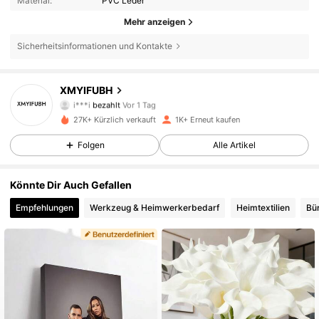
Material:
PVC Leder
Mehr anzeigen
Sicherheitsinformationen und Kontakte
490 Follower
4,68
XMYIFUBH
i***i
bezahlt
Vor 1 Tag
L***i
ist
Vor 2 Stunden
gefolgt
27K+ Kürzlich verkauft
1K+ Erneut kaufen
490 Follower
4,68
Folgen
Alle Artikel
490 Follower
4,68
Könnte Dir Auch Gefallen
Empfehlungen
Werkzeug & Heimwerkerbedarf
Heimtextilien
Bü
490 Follower
4,68
490 Follower
4,68