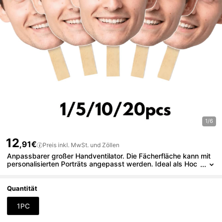
1/6
12
,91€
Preis inkl. MwSt. und Zöllen
Anpassbarer großer Handventilator. Die Fächerfläche kann mit
personalisierten Porträts angepasst werden. Ideal als Hoc
hzeitsgeschenk, lustige Junggesellinnenabschiedsparty-D
ekoration, Geburtstagsfeier, wiederverwendbar, multifunktional,
hochdekorativ, modisch, toll für Fotos. Auch als Requisite für Br
Quantität
autjungfern, Freundinnen, Eltern, Familie und Paare geeignet. E
wige Liebe
1PC